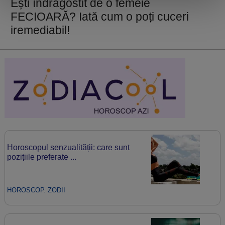
Ești îndrăgostit de o femeie
FECIOARĂ? Iată cum o poți cuceri
iremediabil!
Horoscopul senzualității: care sunt
pozițiile preferate ...
HOROSCOP. ZODII