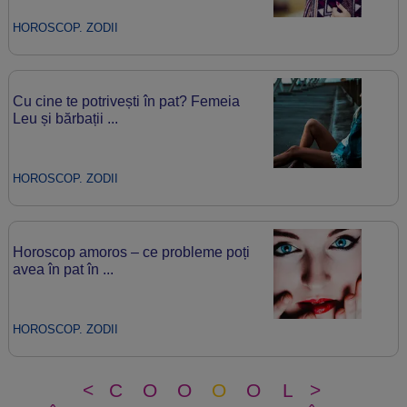
HOROSCOP. ZODII
Cu cine te potrivești în pat? Femeia
Leu și bărbații ...
HOROSCOP. ZODII
Horoscop amoros – ce probleme poți
avea în pat în ...
HOROSCOP. ZODII
<
C
O
O
O
O
L
>