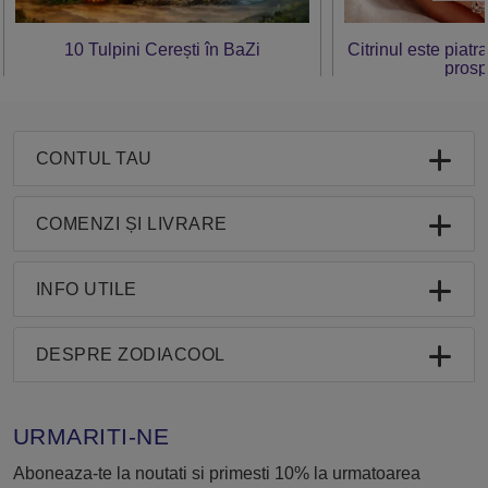
10 Tulpini Cerești în BaZi
Citrinul este piatr
prosp
CONTUL TAU
COMENZI ȘI LIVRARE
INFO UTILE
DESPRE ZODIACOOL
URMARITI-NE
Aboneaza-te la noutati si primesti 10% la urmatoarea