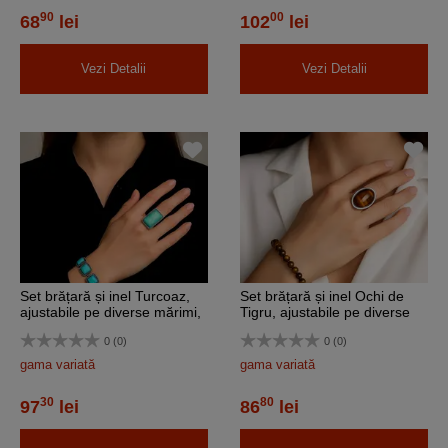
90
00
68
lei
102
lei
Vezi Detalii
Vezi Detalii
Set brățară și inel Turcoaz,
Set brățară și inel Ochi de
ajustabile pe diverse mărimi,
Tigru, ajustabile pe diverse
in cutie bijuterii
marimi, in cutie bijuterii
0 (0)
0 (0)
gama variată
gama variată
30
80
97
lei
86
lei