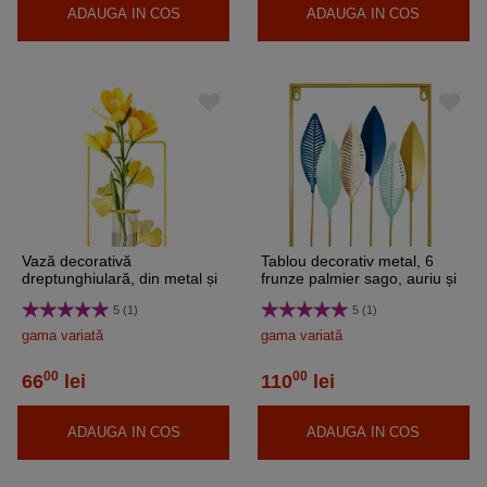
ADAUGA IN COS
ADAUGA IN COS
Vază decorativă
Tablou decorativ metal, 6
dreptunghiulară, din metal și
frunze palmier sago, auriu și
sticlă, decor perete
albastru
5 (1)
5 (1)
gama variată
gama variată
00
00
66
lei
110
lei
ADAUGA IN COS
ADAUGA IN COS