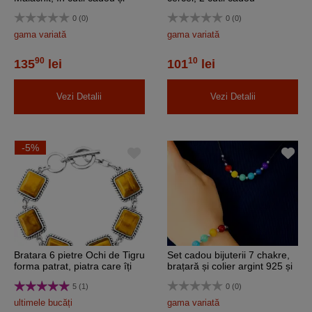
felicitare
0 (0)
0 (0)
gama variată
gama variată
90
10
135
lei
101
lei
Vezi Detalii
Vezi Detalii
-5%
Bratara 6 pietre Ochi de Tigru
Set cadou bijuterii 7 chakre,
forma patrat, piatra care îți
brațară și colier argint 925 și
aduce tot ce-ți dorești,
cristale
5 (1)
0 (0)
incuietoare toggle reglabila
ultimele bucăți
gama variată