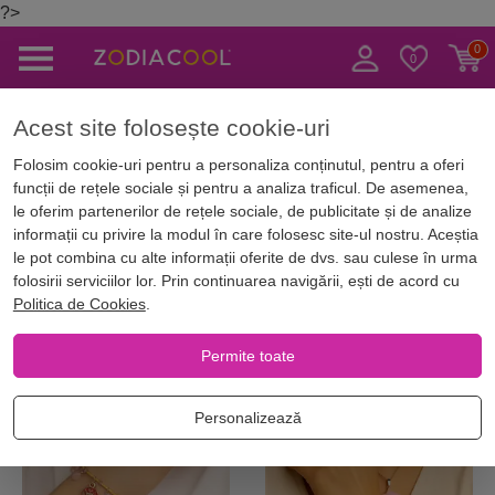
?>
Caută
Acest site folosește cookie-uri
Acasă
Magazin Online
Cadouri pe zodii
Cadouri pentru EA
Folosim cookie-uri pentru a personaliza conținutul, pentru a oferi
funcții de rețele sociale și pentru a analiza traficul. De asemenea,
Cadouri pentru EA
le oferim partenerilor de rețele sociale, de publicitate și de analize
informații cu privire la modul în care folosesc site-ul nostru. Aceștia
le pot combina cu alte informații oferite de dvs. sau culese în urma
folosirii serviciilor lor. Prin continuarea navigării, ești de acord cu
Filtrează
Cele mai noi
Zodii Europene
Z
Politica de Cookies
.
Permite toate
Personalizează