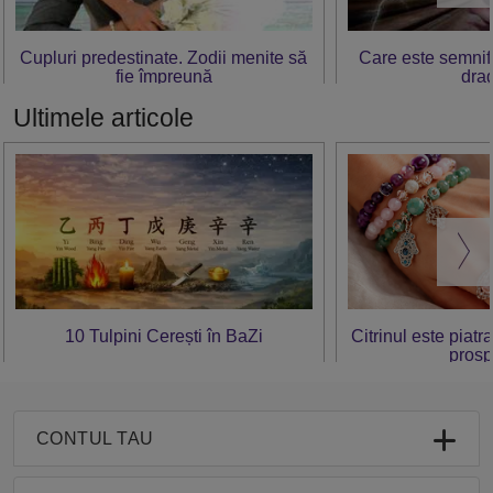
Cupluri predestinate. Zodii menite să
Care este semnific
fie împreună
dra
Ultimele articole
10 Tulpini Cerești în BaZi
Citrinul este piatr
prosp
CONTUL TAU