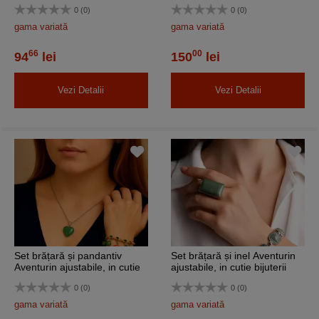
ajustabile, in cutie bijuterii
0 (0)
0 (0)
gama variată
gama variată
66
00
94
lei
150
lei
Vezi Detalii
Vezi Detalii
Set brățară și pandantiv
Set brățară și inel Aventurin
Aventurin ajustabile, in cutie
ajustabile, in cutie bijuterii
bijuterii
0 (0)
0 (0)
gama variată
gama variată