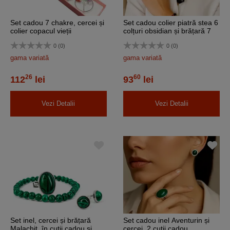
Set cadou 7 chakre, cercei și
Set cadou colier piatră stea 6
colier copacul vieții
colțuri obsidian și brățară 7
chakre pătrat
0 (0)
0 (0)
gama variată
gama variată
26
60
112
lei
93
lei
Vezi Detalii
Vezi Detalii
Set inel, cercei și brățară
Set cadou inel Aventurin și
Malachit, în cutii cadou și
cercei, 2 cutii cadou