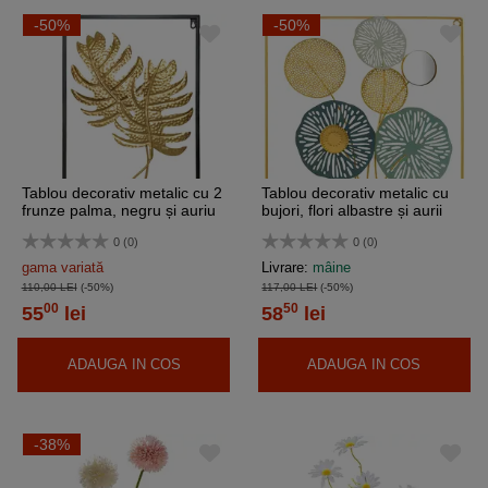
-50%
-50%
Tablou decorativ metalic cu 2
Tablou decorativ metalic cu
frunze palma, negru și auriu
bujori, flori albastre și aurii
0 (0)
0 (0)
gama variată
Livrare:
mâine
110,00 LEI
(-50%)
117,00 LEI
(-50%)
00
50
55
lei
58
lei
ADAUGA IN COS
ADAUGA IN COS
-38%