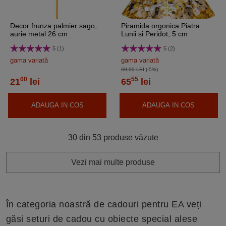
Decor frunza palmier sago,
Piramida orgonica Piatra
aurie metal 26 cm
Lunii și Peridot, 5 cm
5 (1)
5 (2)
gama variată
gama variată
69,00 LEI
(-5%)
00
55
21
lei
65
lei
ADAUGA IN COS
ADAUGA IN COS
30 din 53 produse văzute
Vezi mai multe produse
În categoria noastră de cadouri pentru EA veți
găsi seturi de cadou cu obiecte special alese