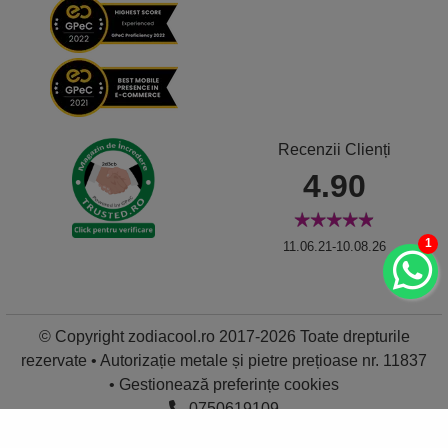
Recenzii Clienți
4.90
1
11.06.21-10.08.26
© Copyright zodiacool.ro 2017-2026 Toate drepturile
rezervate • Autorizație metale și pietre prețioase nr. 11837
•
Gestionează preferințe cookies
0750619109