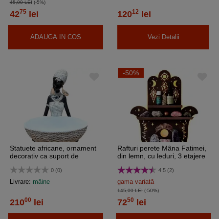
45,00 LEI
(-5%)
75
12
42
lei
120
lei
ADAUGA IN COS
Vezi Detalii
-50%
Statuete africane, ornament
Rafturi perete Mâna Fatimei,
decorativ ca suport de
din lemn, cu leduri, 3 etajere
bijuterii sau chei, 2 modele
0 (0)
4.5 (2)
Livrare:
mâine
gama variată
145,00 LEI
(-50%)
00
50
210
lei
72
lei