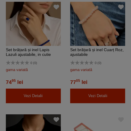
Set brățară și inel Lapis
Set brățară și inel Cuarț Roz,
Lazuli ajustabile, in cutie
ajustabile
bijuterii
0 (0)
0 (0)
gama variată
gama variată
95
05
74
lei
77
lei
Vezi Detalii
Vezi Detalii