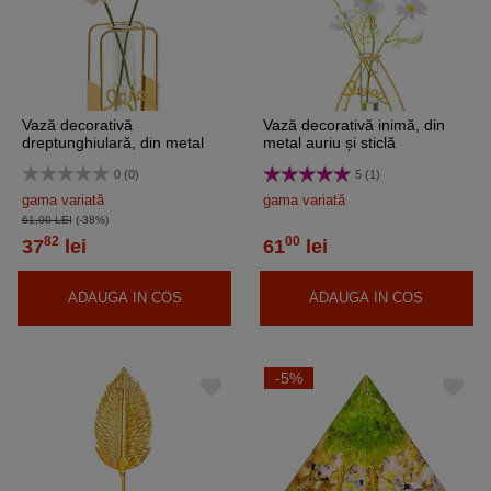
Vază decorativă
Vază decorativă inimă, din
dreptunghiulară, din metal
metal auriu și sticlă
auriu și sticlă transparentă
transparentă
0 (0)
5 (1)
gama variată
gama variată
61,00 LEI
(-38%)
82
00
37
lei
61
lei
ADAUGA IN COS
ADAUGA IN COS
-5%