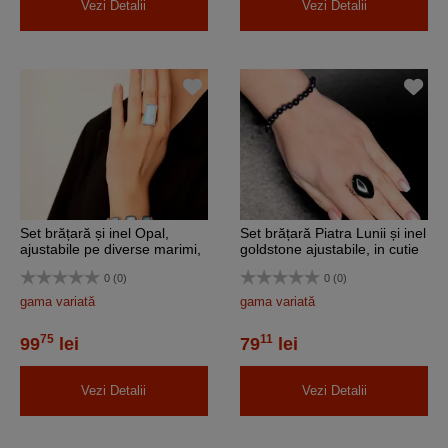
Vezi Detalii
Vezi Detalii
Set brățară și inel Opal,
Set brățară Piatra Lunii și inel
ajustabile pe diverse marimi,
goldstone ajustabile, in cutie
in cutie bijuterii
bijuterii
0 (0)
0 (0)
gama variată
gama variată
75
11
99
lei
79
lei
Vezi Detalii
Vezi Detalii