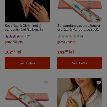
Set brățară Citrin, inel și
Set pandantiv cuarț albastru
pandantiv Jad Galben, în
și brățară Pandora cu sticlă
cutie cadou
Murano, în cutie cadou
4 (1)
0 (0)
gama variată
gama variată
90
90
102
lei
141
lei
Vezi Detalii
Vezi Detalii