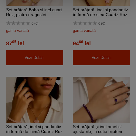
Set brățară Boho și inel cuart
Set brățară, inel și pandantiv
Roz, piatra dragostei
în formă de stea Cuartz Roz
ajustabile, in cutie bijuterii
0 (0)
0 (0)
gama variată
gama variată
05
66
87
lei
94
lei
Vezi Detalii
Vezi Detalii
Set brățară, inel și pandantiv
Set brățară și inel ametist
în formă de inimă Cuartz Roz
ajustabile, in cutie bijuterii