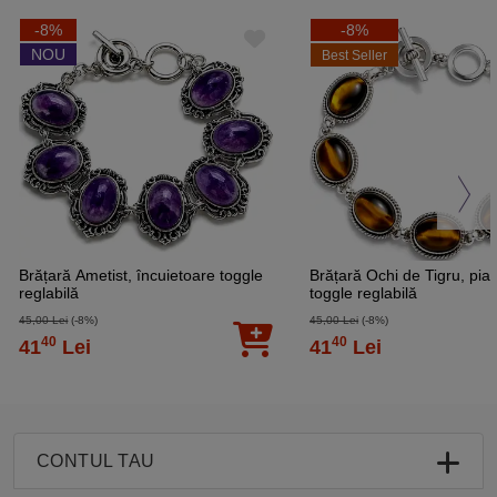
-8%
-8%
NOU
Best Seller
Brățară Ametist, încuietoare toggle
Brățară Ochi de Tigru, piat
reglabilă
toggle reglabilă
45,00 Lei
(-8%)
45,00 Lei
(-8%)
40
40
41
Lei
41
Lei
CONTUL TAU