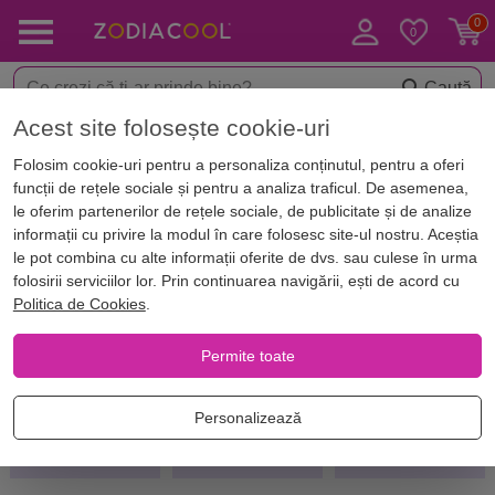
Caută
Acest site folosește cookie-uri
Acasă
Zodii
Zodiac Dragoste
Folosim cookie-uri pentru a personaliza conținutul, pentru a oferi
Zodiac Dragoste
funcții de rețele sociale și pentru a analiza traficul. De asemenea,
le oferim partenerilor de rețele sociale, de publicitate și de analize
informații cu privire la modul în care folosesc site-ul nostru. Aceștia
Alege zodia și afli comportamentul și tendințele
le pot combina cu alte informații oferite de dvs. sau culese în urma
nativilor în dragoste
folosirii serviciilor lor. Prin continuarea navigării, ești de acord cu
Politica de Cookies
.
Permite toate
ZODIA
ZODIA
ZODIA
Personalizează
BERBEC
TAUR
GEMENI
21.03-20.04
21.04-20.05
21.05-21.06