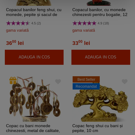
Copacul banilor feng shui, cu
Copacul banilor, cu monede
monede, pepite și sacul de
chinezesti pentru bogatie, 12
prosperitate, 6,7 cm
cm auriu
4.5 (2)
4.9 (18)
gama variată
gama variată
00
00
36
lei
33
lei
ADAUGA IN COS
ADAUGA IN COS
Best Seller
Recomandat
Copac cu bani monede
Copac feng shui cu bani și
chinezesti, metal de calitate,
pepite, 10 cm