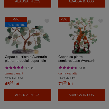
ADAUGA IN COS
ADAUGA IN COS
-5%
-5%
Recomandat
Copac cu cristale Aventurin,
Copac cu pietre
piatra norocului, suport din
semipretioase Aventurin,
pietre semipretioase, 8 cm
piatra norocului, ghiveci 16
4.7 (14)
4.6 (5)
cm cristal verde
gama variată
gama variată
48,00 LEI
(-5%)
75,00 LEI
(-5%)
60
25
45
lei
71
lei
ADAUGA IN COS
ADAUGA IN COS