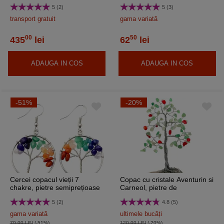
15 cm auriu
5 (2)
5 (3)
transport gratuit
gama variată
00
50
435
lei
62
lei
ADAUGA IN COS
ADAUGA IN COS
-51%
-20%
Cercei copacul vieții 7
Copac cu cristale Aventurin si
chakre, pietre semiprețioase
Carneol, pietre de
prosperitate, suport piatra
5 (2)
4.8 (5)
naturala, handmade 14 cm
verde cu rosu
gama variată
ultimele bucăți
79,00 LEI
(-51%)
120,00 LEI
(-20%)