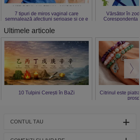
7 tipuri de miros vaginal care
Vărsător în zod
semnalează afecțiuni serioase și ce e
Corespondența z
de făcut
zodiacul
Ultimele articole
10 Tulpini Cerești în BaZi
Citrinul este piatr
prosp
CONTUL TAU