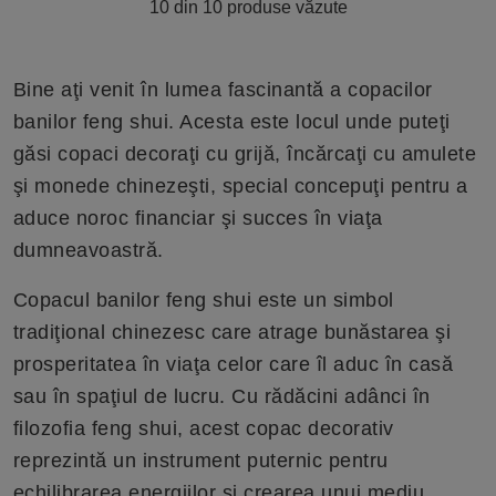
10 din 10 produse văzute
Bine aţi venit în lumea fascinantă a copacilor
banilor feng shui. Acesta este locul unde puteţi
găsi copaci decoraţi cu grijă, încărcaţi cu amulete
şi monede chinezeşti, special concepuţi pentru a
aduce noroc financiar şi succes în viaţa
dumneavoastră.
Copacul banilor feng shui este un simbol
tradiţional chinezesc care atrage bunăstarea şi
prosperitatea în viaţa celor care îl aduc în casă
sau în spaţiul de lucru. Cu rădăcini adânci în
filozofia feng shui, acest copac decorativ
reprezintă un instrument puternic pentru
echilibrarea energiilor şi crearea unui mediu