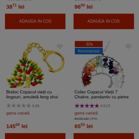
71
00
38
lei
96
lei
ADAUGA IN COS
ADAUGA IN COS
-5%
Recomandat
Breloc Copacul vieții cu
Colier Copacul Vieții 7
lingouri, amuletă feng shui
Chakre, pandantiv cu pietre
pentru bani și prosperitate,
naturale, lantisor inoxidabil
0 (0)
4.9 (7)
metal multicolor 9.5 cm
gama variată
gama variată
69,00 LEI
(-5%)
00
55
145
lei
65
lei