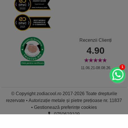
Recenzii Clienți
4.90
1
11.06.21-08.08.26
© Copyright zodiacool.ro 2017-2026 Toate drepturile
rezervate • Autorizație metale și pietre prețioase nr. 11837
•
Gestionează preferințe cookies
0750619109