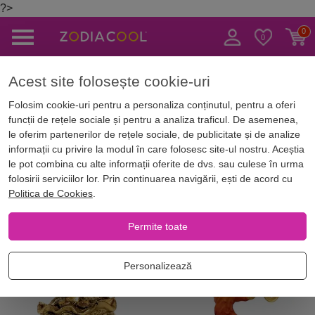
?>
Caută
Acest site folosește cookie-uri
asă
Magazin Online
Copacei feng shui și cristale
Copacul banilor
Folosim cookie-uri pentru a personaliza conținutul, pentru a oferi
funcții de rețele sociale și pentru a analiza traficul. De asemenea,
Copacul banilor
le oferim partenerilor de rețele sociale, de publicitate și de analize
informații cu privire la modul în care folosesc site-ul nostru. Aceștia
le pot combina cu alte informații oferite de dvs. sau culese în urma
folosirii serviciilor lor. Prin continuarea navigării, ești de acord cu
Filtrează
Cele mai noi
Zodii chinezesti
Politica de Cookies
.
Permite toate
Best Seller
Recomandat
Personalizează