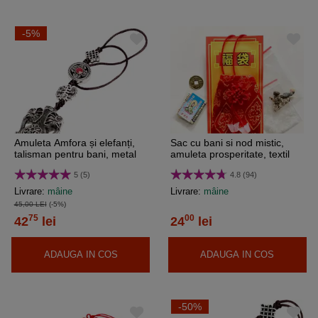
-5%
Amuleta Amfora și elefanți,
Sac cu bani si nod mistic,
talisman pentru bani, metal
amuleta prosperitate, textil
argintiu snur
rosu
5 (5)
4.8 (94)
Livrare:
mâine
Livrare:
mâine
45,00 LEI
(-5%)
75
00
42
lei
24
lei
ADAUGA IN COS
ADAUGA IN COS
-50%