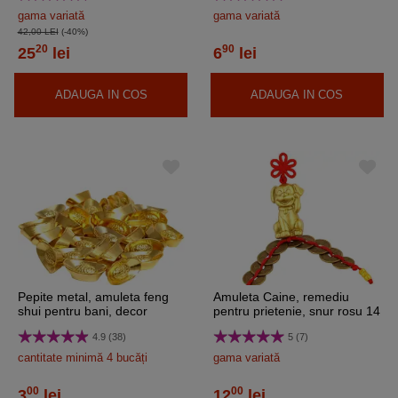
gama variată
gama variată
42,00 LEI
(-40%)
20
90
25
lei
6
lei
ADAUGA IN COS
ADAUGA IN COS
Pepite metal, amuleta feng
Amuleta Caine, remediu
shui pentru bani, decor
pentru prietenie, snur rosu 14
miniatura auriu
cm
4.9 (38)
5 (7)
cantitate minimă 4 bucăți
gama variată
00
00
3
lei
12
lei