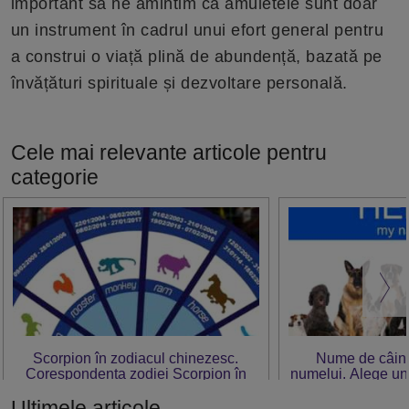
important să ne amintim că amuletele sunt doar
un instrument în cadrul unui efort general pentru
a construi o viață plină de abundență, bazată pe
învățături spirituale și dezvoltare personală.
Cele mai relevante articole pentru
categorie
Scorpion în zodiacul chinezesc.
Nume de câini 
Corespondența zodiei Scorpion în
numelui. Alege un
zodiacul chinezesc
pat
Ultimele articole