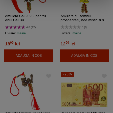
Amuleta Cal 2026, pentru
Amuleta cu semnul
Anul Calului
prosperitatii, nod mistic si 8
monede
4.8 (12)
0 (0)
Livrare:
mâine
Livrare:
mâine
00
00
18
lei
12
lei
ADAUGA IN COS
ADAUGA IN COS
-25%