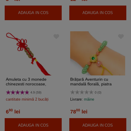
ADAUGA IN COS
ADAUGA IN COS
Amuleta cu 3 monede
Brățară Aventurin cu
chinezesti norocoase,
mandală florală, piatra
remediu pentru bani, șirag
prosperității, reglabilă cu șnur
4.9 (59)
0 (0)
rosu
și ciucure
cantitate minimă 2 bucăți
Livrare:
mâine
90
00
6
lei
78
lei
ADAUGA IN COS
ADAUGA IN COS