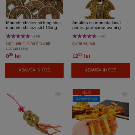
Monede chinezesti feng shui,
Amuleta cu moneda lacat
monede chinezesti I-Ching,
pentru protejarea averii și
metal auriu dimensiune mare
prevenirea pierderilor de bani
5 (30)
5 (40)
23 mm
cantitate minimă 8 bucăți
gama variată
1,00 LEI
(-65%)
35
00
0
lei
12
lei
ADAUGA IN COS
ADAUGA IN COS
-35%
Recomandat