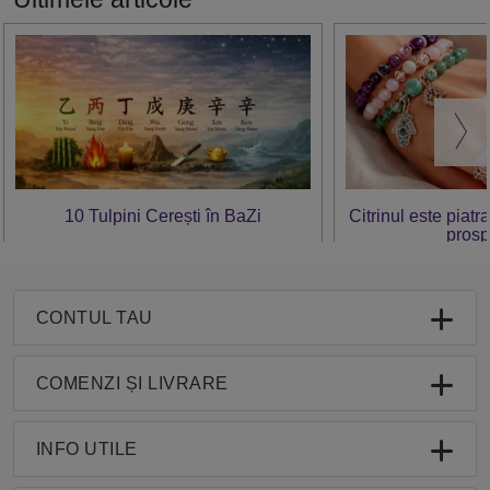
10 Tulpini Cerești în BaZi
Citrinul este piatr
prosp
CONTUL TAU
COMENZI ȘI LIVRARE
INFO UTILE