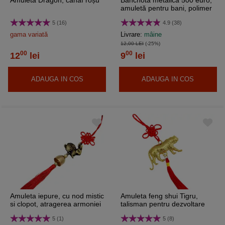
Amuleta Dragon, canaf roșu
Bancnotă metalică 500 euro,
amuletă pentru bani, polimer
15 cm
5 (16)
4.9 (38)
gama variată
Livrare:
mâine
12,00 LEI
(-25%)
00
00
12
lei
9
lei
ADAUGA IN COS
ADAUGA IN COS
Amuleta iepure, cu nod mistic
Amuleta feng shui Tigru,
si clopot, atragerea armoniei
talisman pentru dezvoltare
in relatii, snur rosu
personală și
5 (1)
5 (8)