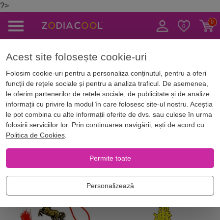
?>
Caută
Acest site folosește cookie-uri
zin Online
Amulete & Talismane
Amulete prosperitate, noroc si bani
Folosim cookie-uri pentru a personaliza conținutul, pentru a oferi
funcții de rețele sociale și pentru a analiza traficul. De asemenea,
Amulete prosperitate, noroc si
le oferim partenerilor de rețele sociale, de publicitate și de analize
informații cu privire la modul în care folosesc site-ul nostru. Aceștia
bani
le pot combina cu alte informații oferite de dvs. sau culese în urma
folosirii serviciilor lor. Prin continuarea navigării, ești de acord cu
Politica de Cookies
.
Filtrează
Cele mai noi
Permite toate
Personalizează