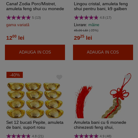
Canaf Zodia Porc/Mistret,
Lingou cristal, amuleta feng
amuleta feng shui cu monede
shui pentru bani, k9 galben
5 (13)
4.8 (17)
gama variată
Livrare:
mâine
45,00 LEI
(-35%)
00
25
12
lei
29
lei
ADAUGA IN COS
ADAUGA IN COS
-40%
Set 12 bucati Pepite, amuleta
Amuleta bani cu 6 monede
de bani, suport rosu
chinezesti feng shui,
dimensiune mare 2 cm, șirag
4.8 (21)
4.9 (48)
rosu