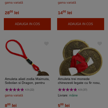
gama variată
gama variată
00
00
28
lei
14
lei
ADAUGA IN COS
ADAUGA IN COS
Amuleta aliati zodia Maimuta,
Amuleta trei monede
Sobolan si Dragon, pentru
chinezesti legate cu fir rosu,
sprijin si noroc, auriu
pentru protectia de pierderi si
4.9 (22)
4.9 (37)
ghinioane
gama variată
Livrare:
mâine
00
00
8
lei
5
lei