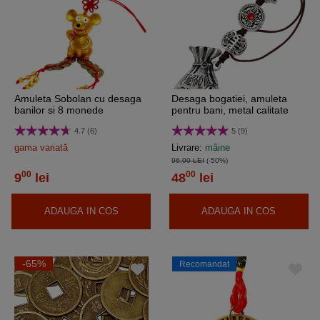
Amuleta Sobolan cu desaga
Desaga bogatiei, amuleta
banilor si 8 monede
pentru bani, metal calitate
chinezesti sau ardei,
4.7 (6)
5 (9)
ideograme pentru bunastare
si prosperitate, auriu snur
gama variată
Livrare:
mâine
rosu
96,00 LEI
(-50%)
00
00
9
lei
48
lei
ADAUGA IN COS
ADAUGA IN COS
-65%
Recomandat