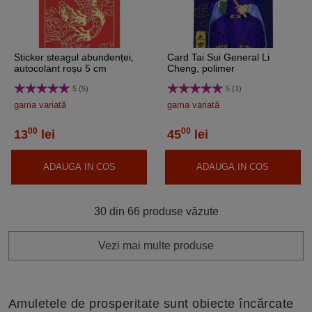
Sticker steagul abundenței,
Card Tai Sui General Li
autocolant roșu 5 cm
Cheng, polimer
5 (5)
5 (1)
gama variată
gama variată
00
00
13
lei
45
lei
ADAUGA IN COS
ADAUGA IN COS
30 din 66 produse văzute
Vezi mai multe produse
Amuletele de prosperitate sunt obiecte încărcate