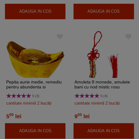
ADAUGA IN COS
ADAUGA IN COS
Pepita aurie medie, remediu
Amuleta 8 monede, amulete
pentru abundenta si
bani cu nod mistic rosu
prosperitate, 50 mm
5 (3)
5 (4)
cantitate minimă 2 bucăți
cantitate minimă 2 bucăți
00
00
5
lei
9
lei
ADAUGA IN COS
ADAUGA IN COS