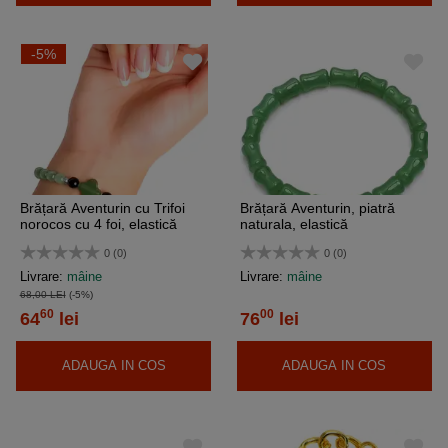
-5%
Brățară Aventurin cu Trifoi
Brățară Aventurin, piatră
norocos cu 4 foi, elastică
naturala, elastică
0 (0)
0 (0)
Livrare:
mâine
Livrare:
mâine
68,00 LEI
(-5%)
60
00
64
lei
76
lei
ADAUGA IN COS
ADAUGA IN COS