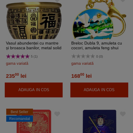
Vasul abundenței cu mantre
Breloc Dubla 9, amuleta cu
și broasca banilor, metal solid
cocori, amuleta feng shui
bronz 9 cm
pentru fericire
5 (1)
0 (0)
gama variată
gama variată
00
00
235
lei
168
lei
ADAUGA IN COS
ADAUGA IN COS
Best Seller
Recomandat