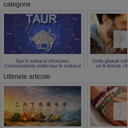
categorie
Taur în zodiacul chinezesc.
Unde găsești sufl
Corespondența zodiei taur în zodiacul
ce îți dorești, c
chinezesc
împli
Ultimele articole