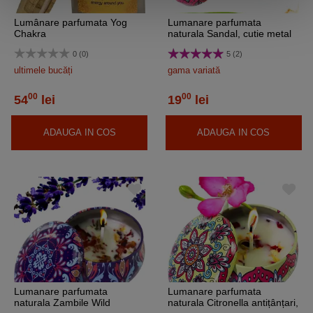
Lumânare parfumata Yog
Lumanare parfumata
Chakra
naturala Sandal, cutie metal
refolosibilă 80g
0 (0)
5 (2)
ultimele bucăți
gama variată
00
00
54
lei
19
lei
ADAUGA IN COS
ADAUGA IN COS
Lumanare parfumata
Lumanare parfumata
naturala Zambile Wild
naturala Citronella antițânțari,