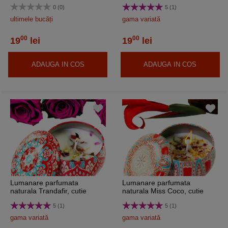
Bluebell, cutie metal
cutie metal refolosibilă 80g
0 (0)
5 (1)
refolosibilă 80g
ultimele bucăți
gama variată
00
00
19
lei
19
lei
ADAUGA IN COS
ADAUGA IN COS
Lumanare parfumata
Lumanare parfumata
naturala Trandafir, cutie
naturala Miss Coco, cutie
metal refolosibilă 80g
metal refolosibilă 80g
5 (1)
5 (1)
gama variată
gama variată