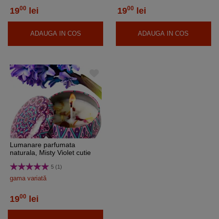
00
00
19
lei
19
lei
ADAUGA IN COS
ADAUGA IN COS
Lumanare parfumata
naturala, Misty Violet cutie
metal refolosibilă, mov
5 (1)
gama variată
00
19
lei