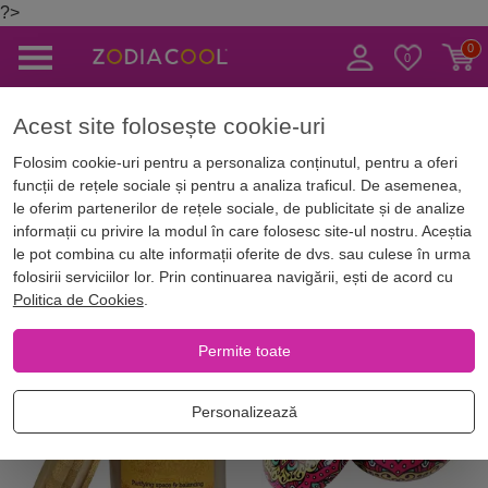
?>
Caută
Acest site folosește cookie-uri
Acasă
Magazin Online
Aromaterapie
Lumanari parfumate
Folosim cookie-uri pentru a personaliza conținutul, pentru a oferi
funcții de rețele sociale și pentru a analiza traficul. De asemenea,
Lumanari parfumate
le oferim partenerilor de rețele sociale, de publicitate și de analize
informații cu privire la modul în care folosesc site-ul nostru. Aceștia
le pot combina cu alte informații oferite de dvs. sau culese în urma
folosirii serviciilor lor. Prin continuarea navigării, ești de acord cu
Filtrează
Cele mai noi
Politica de Cookies
.
Permite toate
Personalizează