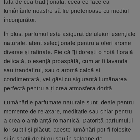
față de cea tradițională, ceea ce face ca
lumânările noastre să fie prietenoase cu mediul
înconjurător.
În plus, parfumul este asigurat de uleiuri esențiale
naturale, atent selecționate pentru a oferi arome
diverse și rafinate. Fie că îți dorești o notă florală
delicată, o esență proaspătă, cum ar fi lavanda
sau trandafirul, sau o aromă caldă și
condimentată, vei găsi cu siguranță lumânarea
perfectă pentru a-ți crea atmosfera dorită.
Lumânările parfumate naturale sunt ideale pentru
momente de relaxare, meditație sau chiar pentru
a crea o ambianță romantică. Datorită parfumului
lor subtil și plăcut, aceste lumânări pot fi folosite
și în spații de birou sau în saloane de