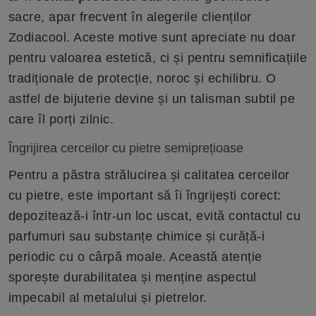
sacre, apar frecvent în alegerile clienților
Zodiacool. Aceste motive sunt apreciate nu doar
pentru valoarea estetică, ci și pentru semnificațiile
tradiționale de protecție, noroc și echilibru. O
astfel de bijuterie devine și un talisman subtil pe
care îl porți zilnic.
Îngrijirea cerceilor cu pietre semiprețioase
Pentru a păstra strălucirea și calitatea cerceilor
cu pietre, este important să îi îngrijești corect:
depozitează-i într-un loc uscat, evită contactul cu
parfumuri sau substanțe chimice și curăță-i
periodic cu o cârpă moale. Această atenție
sporește durabilitatea și menține aspectul
impecabil al metalului și pietrelor.