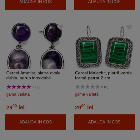
ADAUGA IN COS
ADAUGA IN COS
Cercei Ametist, piatra ovala
Cercei Malachit, piatră verde
dubla, șurub inoxidabil
formă patrat 2 cm
5 (2)
0 (0)
gama variată
gama variată
00
00
29
lei
29
lei
ADAUGA IN COS
ADAUGA IN COS