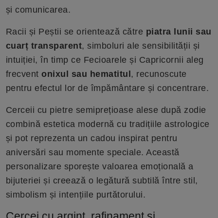
și comunicarea.
Racii și Peștii se orientează către
piatra lunii sau
cuarț transparent
, simboluri ale sensibilității și
intuiției, în timp ce Fecioarele și Capricornii aleg
frecvent
onixul sau hematitul
, recunoscute
pentru efectul lor de împământare și concentrare.
Cerceii cu pietre semiprețioase alese după zodie
combină estetica modernă cu tradițiile astrologice
și pot reprezenta un cadou inspirat pentru
aniversări sau momente speciale. Această
personalizare sporește valoarea emoțională a
bijuteriei și creează o legătură subtilă între stil,
simbolism și intențiile purtătorului.
Cercei cu argint, rafinament și