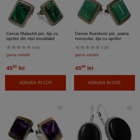
Cercei Malachit pin, tija cu
Cercei Aventurin pin, piatra
opritor din oțel inoxidabil
norocului, tija cu opritor
inoxidabil
0 (0)
0 (0)
gama variată
gama variată
00
00
45
lei
45
lei
ADAUGA IN COS
ADAUGA IN COS