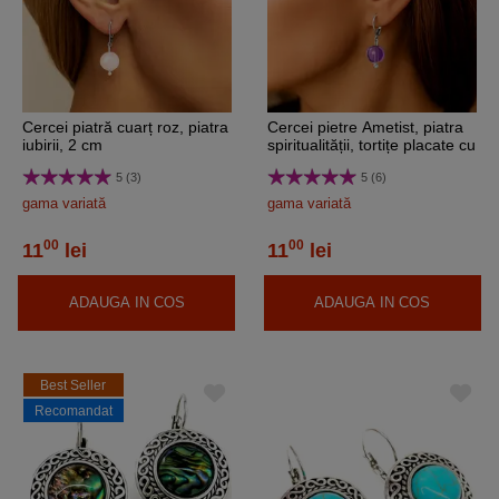
Cercei piatră cuarț roz, piatra
Cercei pietre Ametist, piatra
iubirii, 2 cm
spiritualității, tortițe placate cu
argint, mov 2 cm
5 (3)
5 (6)
gama variată
gama variată
00
00
11
lei
11
lei
ADAUGA IN COS
ADAUGA IN COS
Best Seller
Recomandat