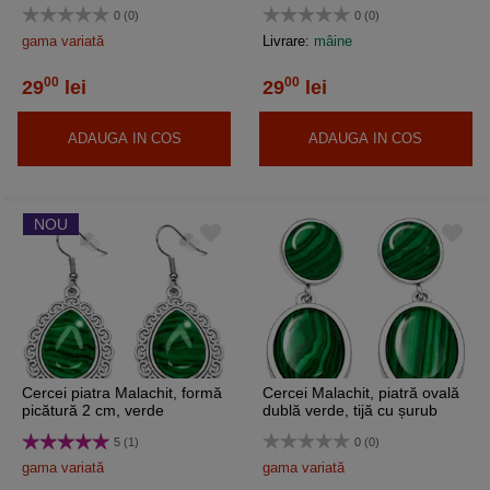
0 (0)
0 (0)
gama variată
Livrare:
mâine
00
00
29
lei
29
lei
ADAUGA IN COS
ADAUGA IN COS
NOU
Cercei piatra Malachit, formă
Cercei Malachit, piatră ovală
picătură 2 cm, verde
dublă verde, tijă cu șurub
5 (1)
0 (0)
gama variată
gama variată