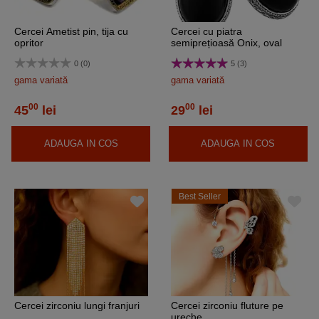
Cercei Ametist pin, tija cu
Cercei cu piatra
opritor
semiprețioasă Onix, oval
0 (0)
5 (3)
gama variată
gama variată
00
00
45
lei
29
lei
ADAUGA IN COS
ADAUGA IN COS
Best Seller
Cercei zirconiu lungi franjuri
Cercei zirconiu fluture pe
ureche