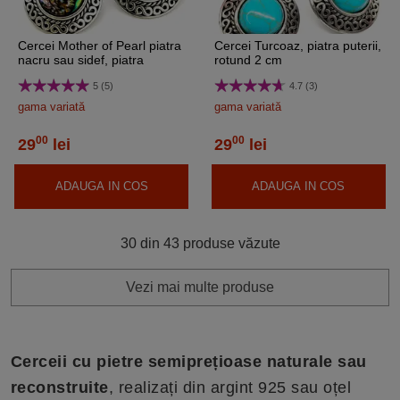
Cercei Mother of Pearl piatra
Cercei Turcoaz, piatra puterii,
nacru sau sidef, piatra
rotund 2 cm
prosperității, rotundă cu
5 (5)
4.7 (3)
model
gama variată
gama variată
00
00
29
lei
29
lei
ADAUGA IN COS
ADAUGA IN COS
30 din 43 produse văzute
Vezi mai multe produse
Cerceii cu pietre semiprețioase naturale sau
reconstruite
, realizați din argint 925 sau oțel