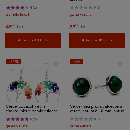
4 (1)
0 (0)
ultimele bucăți
gama variată
90
00
49
lei
29
lei
ADAUGA IN COS
ADAUGA IN COS
-51%
-5%
Cercei copacul vieții 7
Cercei mici piatra calcedonia
chakre, pietre semiprețioase
verde, naturală 10 mm, surub
inoxidabili
5 (2)
0 (0)
gama variată
gama variată