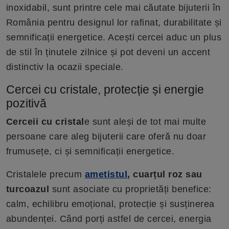
inoxidabil, sunt printre cele mai căutate bijuterii în
România pentru designul lor rafinat, durabilitate și
semnificații energetice. Acești cercei aduc un plus
de stil în ținutele zilnice și pot deveni un accent
distinctiv la ocazii speciale.
Cercei cu cristale, protecție și energie
pozitivă
Cerceii cu cristal
e sunt aleși de tot mai multe
persoane care aleg bijuterii care oferă nu doar
frumusețe, ci și semnificații energetice.
Cristalele precum
ametistul
, cuarțul roz sau
turcoazul
sunt asociate cu proprietăți benefice:
calm, echilibru emoțional, protecție și susținerea
abundenței. Când porți astfel de cercei, energia