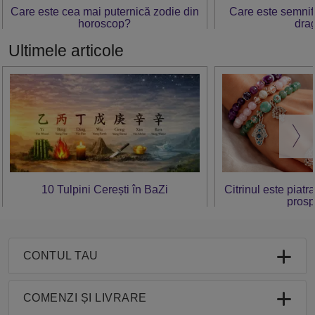
Care este cea mai puternică zodie din
Care este semnific
horoscop?
dra
Ultimele articole
10 Tulpini Cerești în BaZi
Citrinul este piatr
prosp
CONTUL TAU
COMENZI ȘI LIVRARE