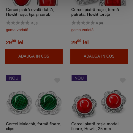
Cercei piatră ovală dublă,
Cercei piatră roșie, formă
Howlit roșu, tijă și șurub
pătrată, Howlit tortiță
0 (0)
0 (0)
gama variată
gama variată
00
00
29
lei
29
lei
ADAUGA IN COS
ADAUGA IN COS
NOU
NOU
Cercei Malachit, formă floare,
Cercei piatră roșie model
clips
floare, Howlit, 25 mm