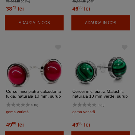
79,00 LEI
(-51%)
49,00 LEI
(-5%)
71
55
38
lei
46
lei
ADAUGA IN COS
ADAUGA IN COS
Cercei mici piatra calcedonia
Cercei mici piatra Malachit,
fuxia, naturală 10 mm, surub
naturală 10 mm verde, surub
inoxidabili
inoxidabili
0 (0)
0 (0)
gama variată
gama variată
00
00
49
lei
49
lei