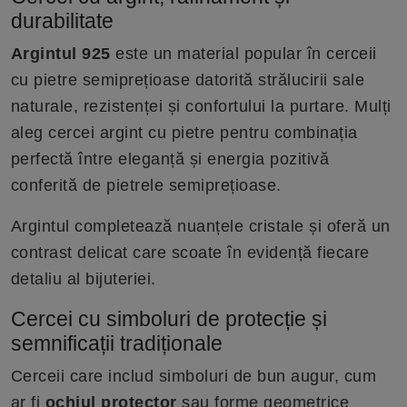
durabilitate
Argintul 925
este un material popular în cerceii
cu pietre semiprețioase datorită strălucirii sale
naturale, rezistenței și confortului la purtare. Mulți
aleg cercei argint cu pietre pentru combinația
perfectă între eleganță și energia pozitivă
conferită de pietrele semiprețioase.
Argintul completează nuanțele cristale și oferă un
contrast delicat care scoate în evidență fiecare
detaliu al bijuteriei.
Cercei cu simboluri de protecție și
semnificații tradiționale
Cerceii care includ simboluri de bun augur, cum
ar fi
ochiul protector
sau forme geometrice