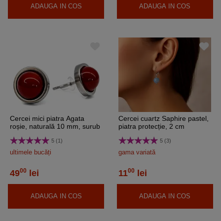
ADAUGA IN COS
ADAUGA IN COS
Cercei mici piatra Agata
Cercei cuartz Saphire pastel,
roșie, naturală 10 mm, surub
piatra protecție, 2 cm
inoxidabili
5 (1)
5 (3)
ultimele bucăți
gama variată
00
00
49
lei
11
lei
ADAUGA IN COS
ADAUGA IN COS