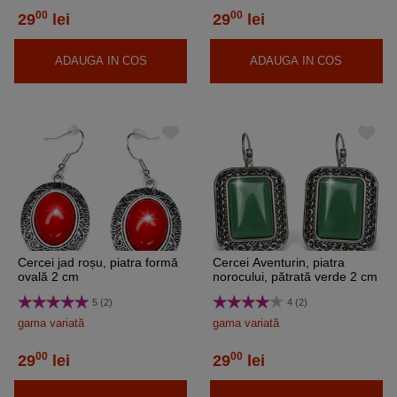
00
00
29
lei
29
lei
ADAUGA IN COS
ADAUGA IN COS
Cercei jad roșu, piatra formă
Cercei Aventurin, piatra
ovală 2 cm
norocului, pătrată verde 2 cm
5 (2)
4 (2)
gama variată
gama variată
00
00
29
lei
29
lei