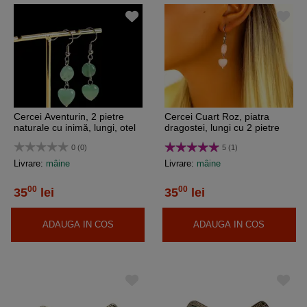
Cercei Aventurin, 2 pietre
Cercei Cuart Roz, piatra
naturale cu inimă, lungi, otel
dragostei, lungi cu 2 pietre
inoxidabil
inima si rotund, otel inoxidabil
0 (0)
5 (1)
Livrare:
mâine
Livrare:
mâine
00
00
35
lei
35
lei
ADAUGA IN COS
ADAUGA IN COS