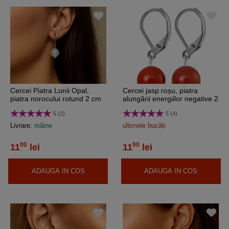
Cercei Piatra Lunii Opal,
Cercei jasp roșu, piatra
piatra norocului rotund 2 cm
alungării energiilor negative 2
cm
5 (2)
5 (4)
Livrare:
mâine
ultimele bucăți
00
00
11
lei
11
lei
ADAUGA IN COS
ADAUGA IN COS