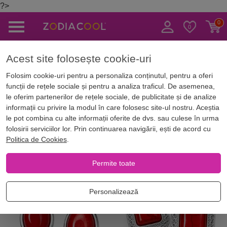
?>
Caută
Acest site folosește cookie-uri
Magazin Online
Bijuterii norocoase
Cercei cu pietre semipretioase
Folosim cookie-uri pentru a personaliza conținutul, pentru a oferi
funcții de rețele sociale și pentru a analiza traficul. De asemenea,
Cercei cu pietre semipretioase
le oferim partenerilor de rețele sociale, de publicitate și de analize
informații cu privire la modul în care folosesc site-ul nostru. Aceștia
le pot combina cu alte informații oferite de dvs. sau culese în urma
folosirii serviciilor lor. Prin continuarea navigării, ești de acord cu
Filtrează
Cele mai noi
Piatra
Culoare
Politica de Cookies
.
Permite toate
NOU
NOU
Personalizează