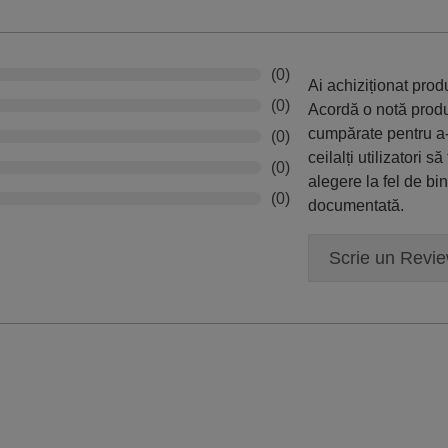
(0)
Ai achiziționat pro
(0)
Acordă o notă prod
cumpărate pentru a-
(0)
ceilalți utilizatori să
(0)
alegere la fel de bi
(0)
documentată.
Scrie un Revi