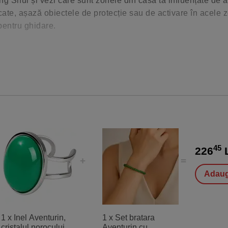
 Shui și vezi care sunt zonele din casa ta influențate de 
icate, așază obiectele de protecție sau de activare în acele 
pentru ghidare.
45
226
L
Adaug
1 x Inel Aventurin,
1 x Set bratara
cristalul norocului și
Aventurin cu