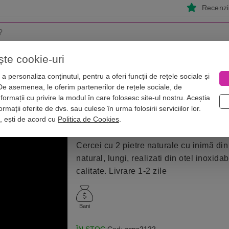
Recenzii
ște cookie-uri
i
Astrologie
Numerologie
Feng Shui
Vise
a personaliza conținutul, pentru a oferi funcții de rețele sociale și
 De asemenea, le oferim partenerilor de rețele sociale, de
pretioase
Cercei Aventurin
nformații cu privire la modul în care folosesc site-ul nostru. Aceștia
u inimă, lungi, otel inoxidabil
rmații oferite de dvs. sau culese în urma folosirii serviciilor lor.
i, ești de acord cu
Politica de Cookies
.
Cercei cu 2 pietre naturale cu inimă din
natural, lungi, realizati din otel inoxida
calitate. Livrare 1-2 zile
Bani