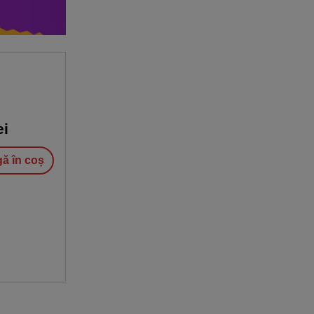
ei
ă în coș