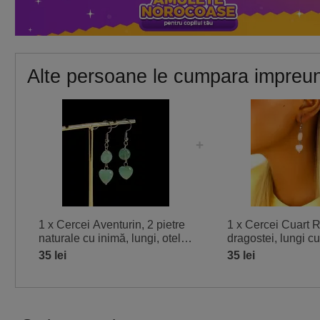
Alte persoane le cumpara impreu
1 x Cercei Aventurin, 2 pietre
1 x Cercei Cuart R
naturale cu inimă, lungi, otel
dragostei, lungi cu
inoxidabil
inima si rotund, ot
35 lei
35 lei