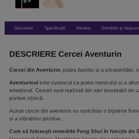
Descriere
Specificații
Review
Întrebări și răspuns
DESCRIERE Cercei Aventurin
Cercei din Aventurin
, piatra banilor și a prosperității
Aventurinul
este cunoscut ca piatra norocului și a abun
emoțional. Cerceii sunt realizați din oțel inoxidabil de ca
purtare zilnică.
Acești cercei din aventurin nu sunt doar o bijuterie frum
și a vibrațiilor pozitive.
Cum să folosești remediile Feng Shui în funcție de 