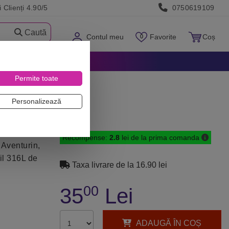
 Clienți 4.90/5
0750619109
Caută
Contul meu
Favorite
Coș
Permite toate
Personalizează
Recompense:
2.8
lei de la prima comanda
 Aventurin,
bil 316L de
Taxa livrare de la 16.90 lei
00
35
Lei
ADAUGĂ ÎN COȘ