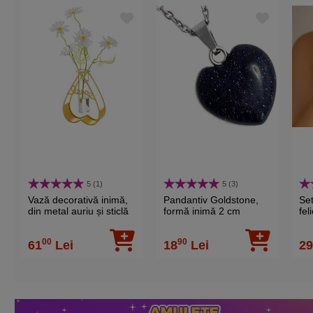
5 (1)
5 (3)
Vază decorativă inimă,
Pandantiv Goldstone,
Set
din metal auriu și sticlă
formă inimă 2 cm
fel
transparentă
pia
fi
00
90
61
Lei
18
Lei
2
ela