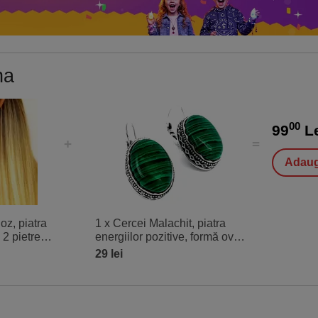
na
00
99
L
Adaug
oz, piatra
1 x Cercei Malachit, piatra
 2 pietre
energiilor pozitive, formă oval
el inoxidabil
sau lacrimă cu motive grecești
29 lei
și