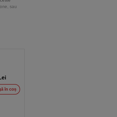
aceste
zone, sau
ei
ă în coș