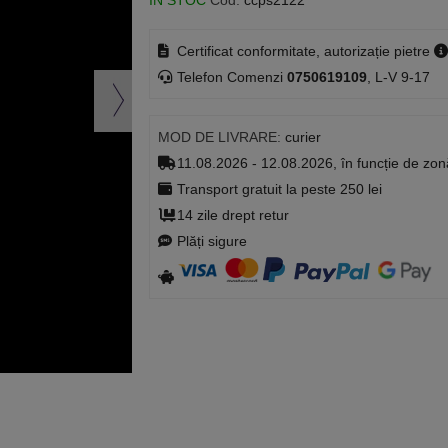
ÎN STOC
Cod:
ccps2122
Certificat conformitate, autorizație pietre
Telefon Comenzi
0750619109
, L-V 9-17
MOD DE LIVRARE:
curier
11.08.2026 - 12.08.2026, în funcție de zon
Transport gratuit la peste 250 lei
14 zile drept retur
Plăți sigure