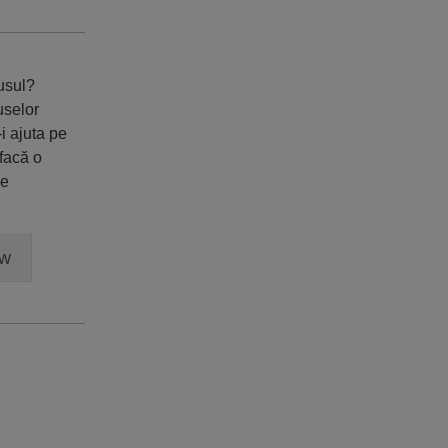
dusul?
uselor
i ajuta pe
 facă o
ne
ew