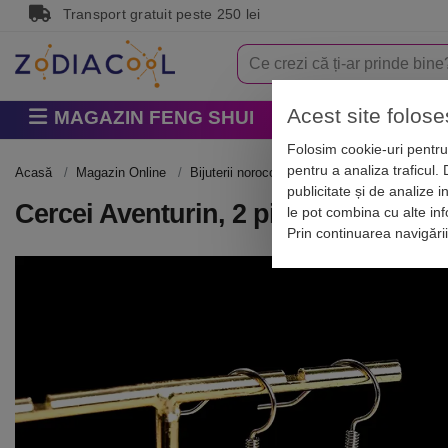
Transport gratuit peste 250 lei
Acest site folose
MAGAZIN FENG SHUI
Horoscop
Zodi
Folosim cookie-uri pentru 
pentru a analiza traficul.
Acasă
Magazin Online
Bijuterii norocoase
Cercei cu pietre semi
publicitate și de analize i
Cercei Aventurin, 2 pietre naturale c
le pot combina cu alte info
Prin continuarea navigări