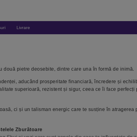
uri
Livrare
, cu două pietre deosebite, dintre care una în formă de inimă.
denței, aducând prosperitate financiară, încredere și echili
litate superioară, rezistent și sigur, ceea ce îi face perfecți
oasă, ci și un talisman energic care te susține în atragerea p
Stelele Zburătoare