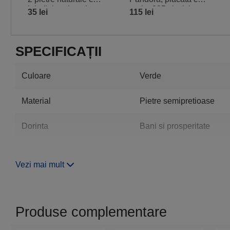
inimă, lungi, otel
argint 925 si sticla
35 lei
115 lei
inoxidabil
Murano, charmuri
inima dragoste si
simboluri
SPECIFICAȚII
Culoare
Verde
Material
Pietre semipretioase
Dorinta
Bani si prosperitate
Zodii Europene
Berbec, Taur, Gemeni, Ra
Vezi mai mult
Zodii chinezesti
Bivol, Dragon, Capra, C
Forma
Inima
Produse complementare
Piatra
Aventurin