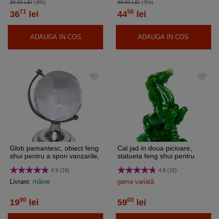
39,90 LEI
(-8%)
46,90 LEI
(-5%)
71
56
36
lei
44
lei
ADAUGA IN COS
ADAUGA IN COS
Glob pamantesc, obiect feng
Cal jad in doua picioare,
shui pentru a spori vanzarile,
statueta feng shui pentru
extinderea afacerii, succes,
reusite si victorii, verde
4.9 (16)
4.8 (15)
transparent 50 mm
Livrare:
mâine
gama variată
90
00
19
lei
59
lei