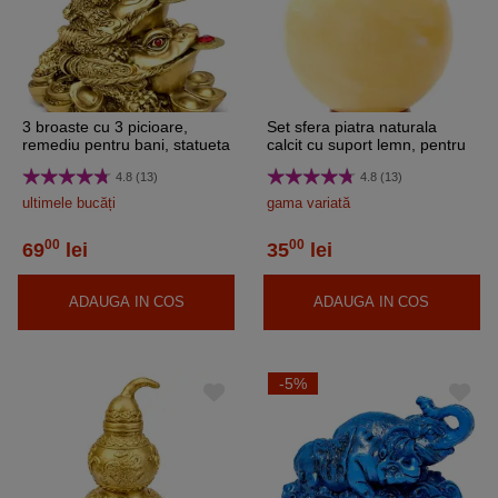
3 broaste cu 3 picioare,
Set sfera piatra naturala
remediu pentru bani, statueta
calcit cu suport lemn, pentru
7.5 cm
absorbirea energiei negative,
4.8 (13)
4.8 (13)
galben crem 6 cm
ultimele bucăți
gama variată
00
00
69
lei
35
lei
ADAUGA IN COS
ADAUGA IN COS
-5%