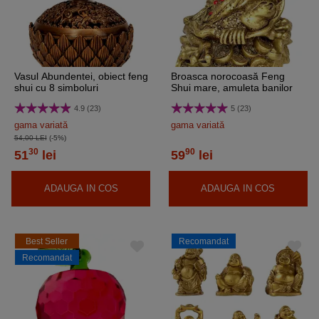
Vasul Abundentei, obiect feng
Broasca norocoasă Feng
shui cu 8 simboluri
Shui mare, amuleta banilor
norocoase pentru atragerea
cu monede chinezesti, 135
4.9 (23)
5 (23)
banilor, metal bronz
mm
gama variată
gama variată
54,00 LEI
(-5%)
30
90
51
lei
59
lei
ADAUGA IN COS
ADAUGA IN COS
Best Seller
Recomandat
Recomandat