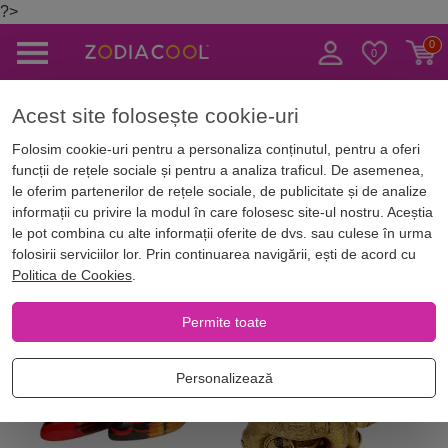
?>
Caută
Acest site folosește cookie-uri
Magazin Online
Decorațiuni feng shui casa
Obiecte feng shui pe zodii
Folosim cookie-uri pentru a personaliza conținutul, pentru a oferi
funcții de rețele sociale și pentru a analiza traficul. De asemenea,
Obiecte feng shui pe zodii
le oferim partenerilor de rețele sociale, de publicitate și de analize
informații cu privire la modul în care folosesc site-ul nostru. Aceștia
le pot combina cu alte informații oferite de dvs. sau culese în urma
folosirii serviciilor lor. Prin continuarea navigării, ești de acord cu
Filtrează
Ordonează
Zodii chinezesti
Do
Politica de Cookies
.
Permite toate
-9%
Best Seller
Best Seller
Recomandat
Recomandat
Personalizează