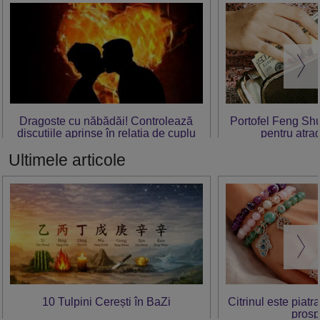
Dragoste cu năbădăi! Controlează
Portofel Feng Shui:
discuțiile aprinse în relația de cuplu
pentru atra
Ultimele articole
10 Tulpini Cerești în BaZi
Citrinul este piatr
prosp