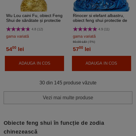
Wu Lou caini Fu, obiect Feng
Rinocer si elefant albastru,
Shui de sănătate și protectie
obiect feng shui protectie de
impotriva bolilor, 13 cm
pierderi si accidente, statueta
4.8 (12)
4.9 (11)
10 cm
gama variată
gama variată
60,00 LEI
(-5%)
00
00
54
lei
57
lei
ADAUGA IN COS
ADAUGA IN COS
30 din 145 produse văzute
Vezi mai multe produse
Obiecte feng shui în funcție de zodia
chinezească