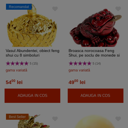
Recomandat
Vasul Abundentei, obiect feng
Broasca norocoasa Feng
shui cu 8 simboluri
Shui, pe soclu de monede si
norocoase pentru sporire
pepite, statueta piatra 9 cm
5 (15)
5 (14)
bani, metal auriu
rosu
gama variată
gama variată
00
00
54
lei
49
lei
ADAUGA IN COS
ADAUGA IN COS
Best Seller