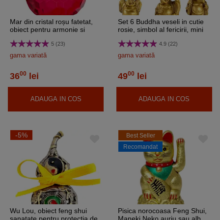
Mar din cristal roșu fatetat,
Set 6 Buddha veseli in cutie
obiect pentru armonie si
rosie, simbol al fericirii, mini
blocarea ostilitatilor, suport
statuete feng shui auriu
5 (23)
4.9 (22)
transparent 6 cm
gama variată
gama variată
00
00
36
lei
49
lei
ADAUGA IN COS
ADAUGA IN COS
-5%
Best Seller
Recomandat
Wu Lou, obiect feng shui
Pisica norocoasa Feng Shui,
sanatate pentru protectia de
Maneki Neko auriu sau alb