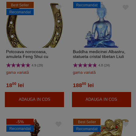
Best Seller
Recomandat
Recomandat
Potcoava norocoasa,
Buddha medicinei Albastru,
amuleta Feng Shui cu
statueta cristal tibetan Liuli
phoenix si dragon pentru
k9, simbol de fericire 130 mm
4.9 (29)
4.8 (24)
casa si birou, metal auriu
vintage 10cm
gama variată
gama variată
00
00
18
lei
188
lei
ADAUGA IN COS
ADAUGA IN COS
-5%
Best Seller
Recomandat
Recomandat