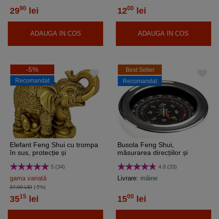
90
00
29
lei
12
lei
ADAUGA IN COS
ADAUGA IN COS
-5%
Best Seller
Recomandat
Recomandat
Elefant Feng Shui cu trompa
Busola Feng Shui,
în sus, protecție și
măsurarea direcțiilor și
prosperitate, mediu 9 cm
punctelor cardinale sau
5 (34)
4.8 (33)
auriu
intermediare, 7,5 cm
gama variată
Livrare:
mâine
37,00 LEI
(-5%)
15
00
35
lei
15
lei