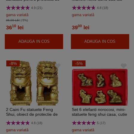
boli, tartacuta metal auriu
4.9 (21)
4.8 (18)
vintage, 4 cm
gama variată
gama variată
38,00 LEI
(-5%)
10
00
36
lei
39
lei
ADAUGA IN COS
ADAUGA IN COS
-8%
-5%
2 Caini Fu statuete Feng
Set 6 elefanti norocosi, mini-
Shui, obiect de protectie de
statuete feng shui casa, cutie
furturi casa, 6 cm
rosie
4.8 (18)
5 (17)
gama variată
gama variată