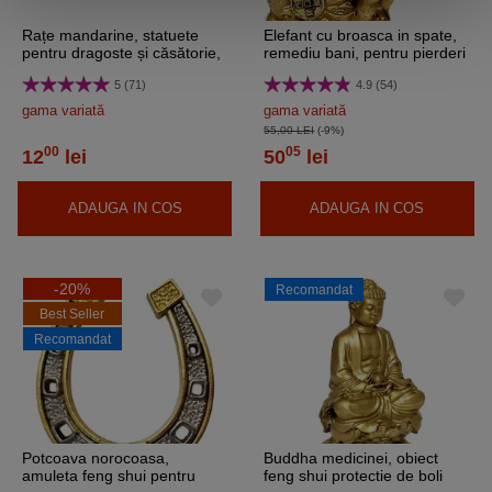
Rațe mandarine, statuete
Elefant cu broasca in spate,
pentru dragoste și căsătorie,
remediu bani, pentru pierderi
set 2 buc. lemn 5 cm
financiare, statueta mare 9
5 (71)
4.9 (54)
cm
gama variată
gama variată
55,00 LEI
(-9%)
00
05
12
lei
50
lei
ADAUGA IN COS
ADAUGA IN COS
-20%
Recomandat
Best Seller
Recomandat
Potcoava norocoasa,
Buddha medicinei, obiect
amuleta feng shui pentru
feng shui protectie de boli