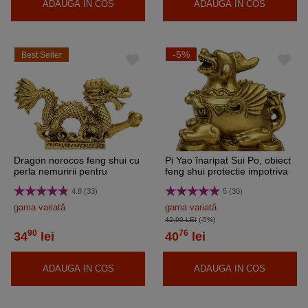
ADAUGA IN COS
ADAUGA IN COS
-5%
Best Seller
Dragon norocos feng shui cu
Pi Yao înaripat Sui Po, obiect
perla nemuririi pentru
feng shui protectie impotriva
bogatie, statueta auriu 14 cm
energiilor negative si a bolilor,
4.8 (33)
5 (30)
statueta 75 mm
gama variată
gama variată
42,90 LEI
(-5%)
90
76
34
lei
40
lei
ADAUGA IN COS
ADAUGA IN COS