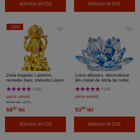
ADAUGA IN COS
ADAUGA IN COS
-22%
Zeita bogatiei Lakshmi,
Lotus albastru, decoratiune
remediu bani, statueta Laxmi
din cristal de sticla tip nufar,
mare 11 cm
amuleta pentru armonie, 8
5 (15)
5 (15)
cm
gama variată
gama variată
89,00 LEI
(-22%)
42
00
69
lei
53
lei
ADAUGA IN COS
ADAUGA IN COS