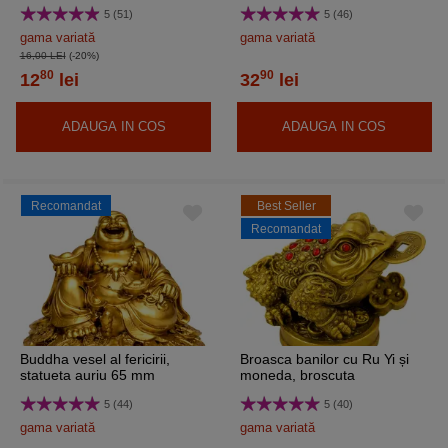
abundenta, metal auriu
fizice si emotionale, statueta
5 (51)
5 (46)
auriu 10 cm
gama variată
gama variată
16,00 LEI
(-20%)
80
90
12
lei
32
lei
ADAUGA IN COS
ADAUGA IN COS
Recomandat
Best Seller
Recomandat
Buddha vesel al fericirii,
Broasca banilor cu Ru Yi și
statueta auriu 65 mm
moneda, broscuta
aducatoare de bani, 5 cm
5 (44)
5 (40)
gama variată
gama variată