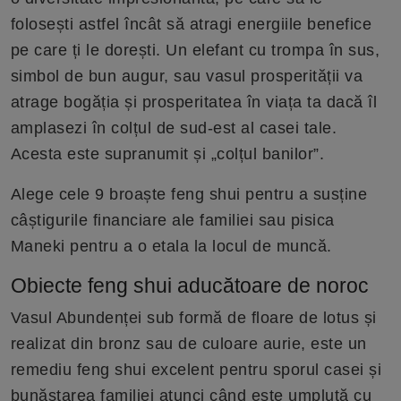
folosești astfel încât să atragi energiile benefice
pe care ți le dorești. Un elefant cu trompa în sus,
simbol de bun augur, sau vasul prosperității va
atrage bogăția și prosperitatea în viața ta dacă îl
amplasezi în colțul de sud-est al casei tale.
Acesta este supranumit și „colțul banilor”.
Alege cele 9 broaște feng shui pentru a susține
câștigurile financiare ale familiei sau pisica
Maneki pentru a o etala la locul de muncă.
Obiecte feng shui aducătoare de noroc
Vasul Abundenței sub formă de floare de lotus și
realizat din bronz sau de culoare aurie, este un
remediu feng shui excelent pentru sporul casei și
bunăstarea familiei atunci când este umplută cu