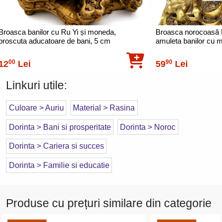
Broasca banilor cu Ru Yi și moneda,
Broasca norocoasă 
broscuta aducatoare de bani, 5 cm
amuleta banilor cu 
mm
00
90
12
Lei
59
Lei
Linkuri utile:
Culoare > Auriu
Material > Rasina
Dorinta > Bani si prosperitate
Dorinta > Noroc
Dorinta > Cariera si succes
Dorinta > Familie si educatie
Produse cu prețuri similare din categorie