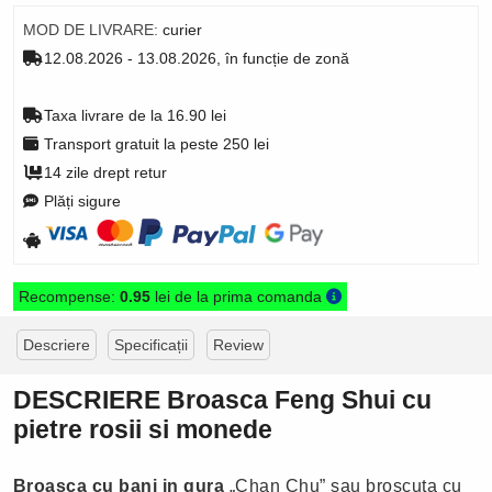
MOD DE LIVRARE:
curier
12.08.2026 - 13.08.2026, în funcție de zonă
Taxa livrare de la 16.90 lei
Transport gratuit la peste 250 lei
14 zile drept retur
Plăți sigure
Recompense:
0.95
lei de la prima comanda
Descriere
Specificații
Review
DESCRIERE Broasca Feng Shui cu
pietre rosii si monede
Broasca cu bani in gura
„Chan Chu” sau broscuta cu