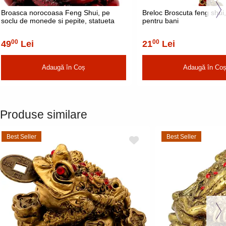
Broasca norocoasa Feng Shui, pe
Breloc Broscuta feng shui
soclu de monede si pepite, statueta
pentru bani
piatra 9 cm rosu
00
00
49
Lei
21
Lei
Adaugă în Coș
Adaugă în Co
Produse similare
Best Seller
Best Seller