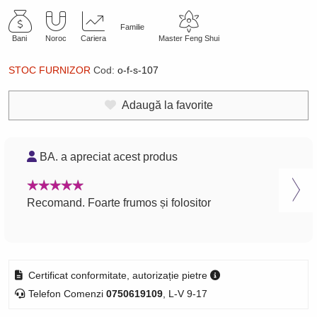
Familie
Bani
Noroc
Cariera
Master Feng Shui
STOC FURNIZOR
Cod:
o-f-s-107
Adaugă la favorite
BA. a apreciat acest produs
B
Recomand. Foarte frumos și folositor
Rec
Certificat conformitate, autorizație pietre
Telefon Comenzi
0750619109
, L-V 9-17