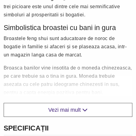
trei picioare este unul dintre cele mai semnificative
simboluri al prosperitatii si bogatiei.
Simbolistica broastei cu bani in gura
Broastele feng shui sunt aducatoare de noroc de
bogatie in familie si afaceri și se plaseaza acasa, intr-
un magazin langa casa de marcat.
Broasca banilor vine insotita de o moneda chinezeasca,
pe care trebuie sa o tina in gura. Moneda trebuie
asezata cu cele patru ideograme chinezesti in sus,
pentru a capta energia pozitiva pentru bani.
Amplasare Broască cu bani, consultanță feng shui
Vezi mai mult
Plasati acest remediu pentru prosperitate si bogatie in
casa sau la locul de munca.
SPECIFICAȚII