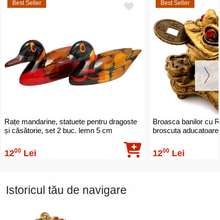
Best Seller
Best Seller
Rațe mandarine, statuete pentru dragoste
Broasca banilor cu R
și căsătorie, set 2 buc. lemn 5 cm
broscuta aducatoare 
00
00
12
Lei
12
Lei
Istoricul tău de navigare