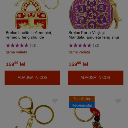
Breloc Lacătele Armoniei,
Breloc Forța Vieții și
remediu feng shui de
Mandala, amuletă feng shui
impacare, metal calitate
de protecție împotriva
5 (2)
5 (2)
ghinionului, Life Force metal
solid auriu 11 cm
gama variată
gama variată
00
00
159
lei
159
lei
ADAUGA IN COS
ADAUGA IN COS
Best Seller
Recomandat