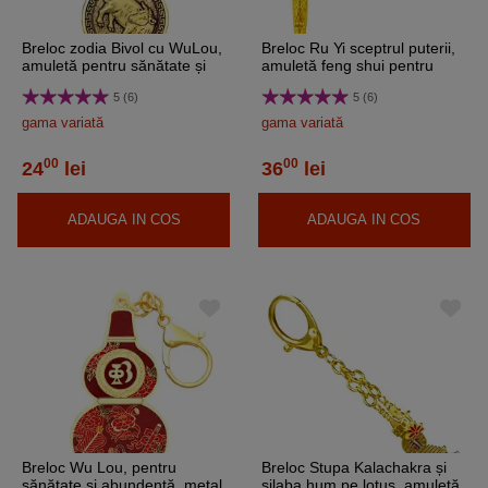
Breloc zodia Bivol cu WuLou,
Breloc Ru Yi sceptrul puterii,
amuletă pentru sănătate și
amuletă feng shui pentru
protectie, metal solid auriu 6
amplificarea autorității și
5 (6)
5 (6)
cm
funcțiilor de conducere, metal
auriu 9.5 cm
gama variată
gama variată
00
00
24
lei
36
lei
ADAUGA IN COS
ADAUGA IN COS
Breloc Wu Lou, pentru
Breloc Stupa Kalachakra și
sănătate și abundență, metal
silaba hum pe lotus, amuletă