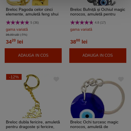
Breloc Pagoda celor cinci
Breloc Bufniță și Ochiul magic
elemente, amuletă feng shui
norocos, amuletă pentru
de protecție de pierderi
înțelepciune, metal albastru
5 (36)
4.8 (17)
financiare și ghinion în
9.5 cm
dragoste, metal auriu 8 cm
gama variată
gama variată
36,00 LEI
(-5%)
20
00
34
lei
38
lei
ADAUGA IN COS
ADAUGA IN COS
-12%
Breloc dubla fericire, amuletă
Breloc Ochi turcesc magic
pentru dragoste și fericire,
norocos, amuletă de