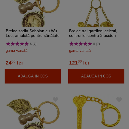
Breloc zodia Șobolan cu Wu
Breloc trei gardieni celesti,
Lou, amuletă pentru sănătate
cei trei lei contra 3 ucideri
și protectie, metal solid auriu
5 (7)
5 (7)
6 cm
gama variată
gama variată
00
00
24
lei
121
lei
ADAUGA IN COS
ADAUGA IN COS