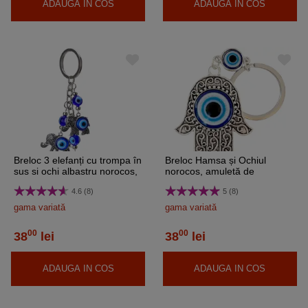
ADAUGA IN COS
ADAUGA IN COS
Breloc 3 elefanți cu trompa în
Breloc Hamsa și Ochiul
sus si ochi albastru norocos,
norocos, amuletă de
amuletă de protecție, elefant
protecție și noroc, metal 10.5
4.6 (8)
5 (8)
metal 11 cm
cm
gama variată
gama variată
00
00
38
lei
38
lei
ADAUGA IN COS
ADAUGA IN COS