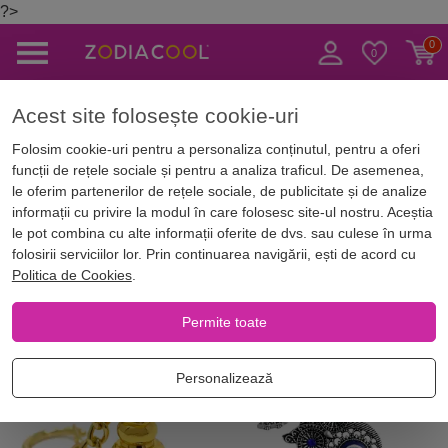
?>
Caută
Acest site folosește cookie-uri
Acasă
Magazin Online
Amulete & Talismane
Brelocuri
Folosim cookie-uri pentru a personaliza conținutul, pentru a oferi
funcții de rețele sociale și pentru a analiza traficul. De asemenea,
Brelocuri
le oferim partenerilor de rețele sociale, de publicitate și de analize
informații cu privire la modul în care folosesc site-ul nostru. Aceștia
le pot combina cu alte informații oferite de dvs. sau culese în urma
folosirii serviciilor lor. Prin continuarea navigării, ești de acord cu
Filtrează
Ordonează
Zodii Europene
Zo
Politica de Cookies
.
Permite toate
-5%
Personalizează