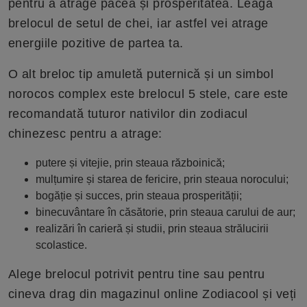
pentru a atrage pacea și prosperitatea. Leagă
brelocul de setul de chei, iar astfel vei atrage
energiile pozitive de partea ta.
O alt breloc tip amuletă puternică și un simbol
norocos complex este brelocul 5 stele, care este
recomandată tuturor nativilor din zodiacul
chinezesc pentru a atrage:
putere și vitejie, prin steaua războinică;
mulțumire și starea de fericire, prin steaua norocului;
bogăție și succes, prin steaua prosperității;
binecuvântare în căsătorie, prin steaua carului de aur;
realizări în carieră și studii, prin steaua strălucirii
scolastice.
Alege brelocul potrivit pentru tine sau pentru
cineva drag din magazinul online Zodiacool și veți