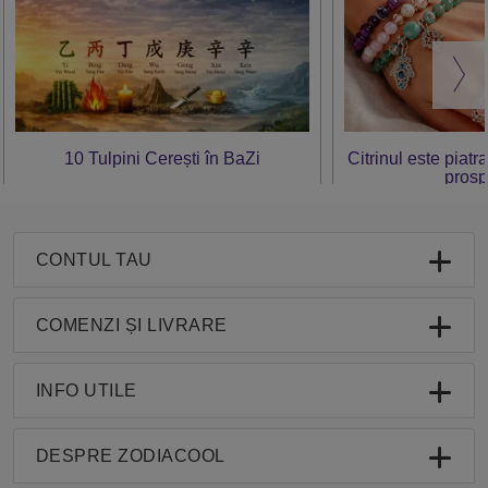
10 Tulpini Cerești în BaZi
Citrinul este piatr
prosp
CONTUL TAU
COMENZI ȘI LIVRARE
INFO UTILE
DESPRE ZODIACOOL