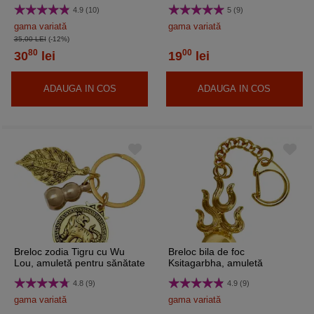
metal auriu 8.5 cm
protecție a relațiilor și
4.9 (10)
5 (9)
împotriva invidiei, albastru
7.5 cm
gama variată
gama variată
35,00 LEI
(-12%)
80
00
30
lei
19
lei
ADAUGA IN COS
ADAUGA IN COS
Breloc zodia Tigru cu Wu
Breloc bila de foc
Lou, amuletă pentru sănătate
Ksitagarbha, amuletă
și noroc, metal solid auriu, 6
împotriva bârfelor și
4.8 (9)
4.9 (9)
cm
certurilor, metal auriu 9 cm
gama variată
gama variată