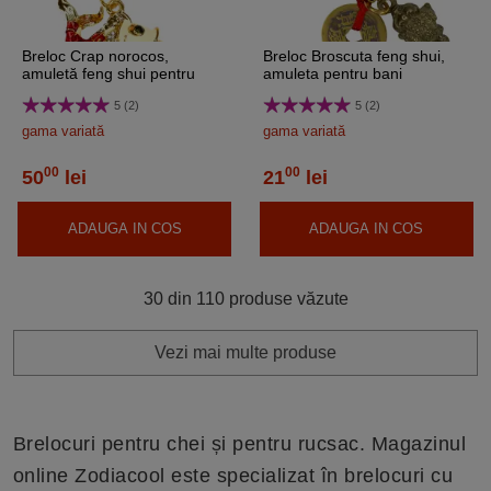
Breloc Crap norocos,
Breloc Broscuta feng shui,
amuletă feng shui pentru
amuleta pentru bani
bani, metal solid auriu 8 cm
5 (2)
5 (2)
gama variată
gama variată
00
00
50
lei
21
lei
ADAUGA IN COS
ADAUGA IN COS
30 din 110 produse văzute
Vezi mai multe produse
Brelocuri pentru chei și pentru rucsac. Magazinul
online Zodiacool este specializat în brelocuri cu