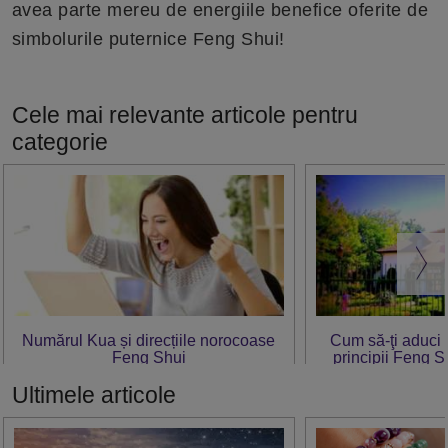
avea parte mereu de energiile benefice oferite de
simbolurile puternice Feng Shui!
Cele mai relevante articole pentru
categorie
Numărul Kua și direcțiile norocoase
Cum să-ţi aduci 
Feng Shui
principii Feng S
c
Ultimele articole