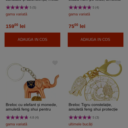
de calitate roșu
feng shui de protecție și
5 (5)
5 (4)
vindecare, metal auriu
gama variată
gama variată
00
00
159
lei
75
lei
ADAUGA IN COS
ADAUGA IN COS
Breloc cu elefant și monede,
Breloc Tigru constelație,
amuletă feng shui pentru
amuletă feng shui protecție
bani, metal
contra neîncrederii și lipsei
4.8 (4)
5 (3)
de motivație, metal solid alb,
10 cm
gama variată
ultimele bucăți