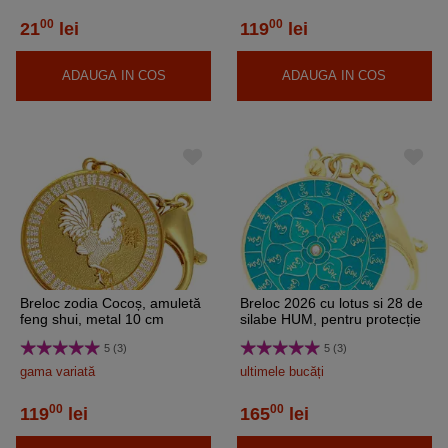
00
00
21
lei
119
lei
ADAUGA IN COS
ADAUGA IN COS
Breloc zodia Cocoș, amuletă
Breloc 2026 cu lotus si 28 de
feng shui, metal 10 cm
silabe HUM, pentru protecție
5 (3)
5 (3)
gama variată
ultimele bucăți
00
00
119
lei
165
lei