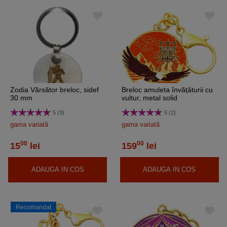
Zodia Vărsător breloc, sidef
Breloc amuleta învățăturii cu
30 mm
vultur, metal solid
5 (3)
5 (2)
gama variată
gama variată
00
00
15
lei
159
lei
ADAUGA IN COS
ADAUGA IN COS
Recomandat