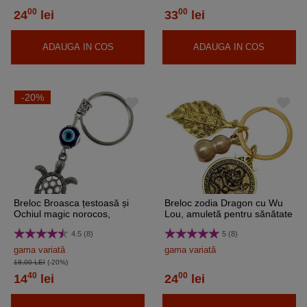
00
00
24
lei
33
lei
ADAUGA IN COS
ADAUGA IN COS
-20%
Breloc Broasca țestoasă și
Breloc zodia Dragon cu Wu
Ochiul magic norocos,
Lou, amuletă pentru sănătate
amuletă pentru protecție ,
și bani, metal solid auriu 6 cm
4.5 (8)
5 (8)
metal argintiu 9.5 cm
gama variată
gama variată
18,00 LEI
(-20%)
40
00
14
lei
24
lei