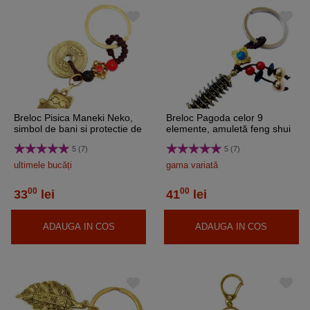
Breloc Pisica Maneki Neko,
Breloc Pagoda celor 9
simbol de bani si protectie de
elemente, amuletă feng shui
rele, metal auriu
pentru educație și
5 (7)
5 (7)
înțelepciune, metal solid
vintage 9 cm
ultimele bucăți
gama variată
00
00
33
lei
41
lei
ADAUGA IN COS
ADAUGA IN COS