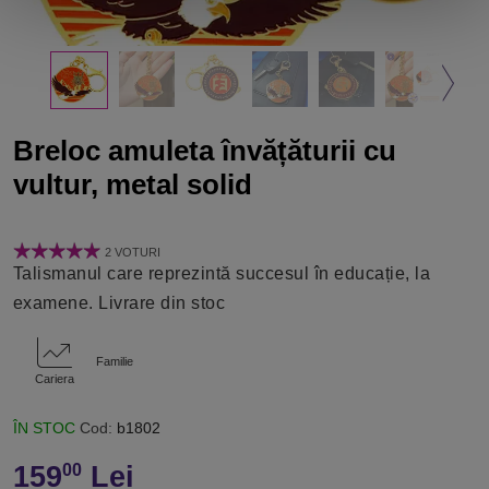
Breloc amuleta învățăturii cu
vultur, metal solid
2 VOTURI
Talismanul care reprezintă succesul în educație, la
examene. Livrare din stoc
Familie
Cariera
ÎN STOC
Cod:
b1802
159
Lei
00