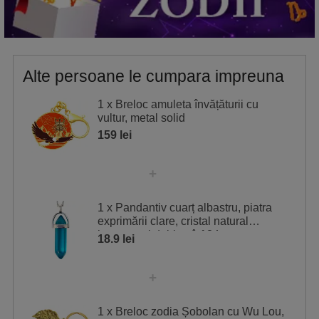
Alte persoane le cumpara impreuna
1 x Breloc amuleta învățăturii cu
vultur, metal solid
159 lei
1 x Pandantiv cuarț albastru, piatra
exprimării clare, cristal natural
hexagonal dublu vârf 34 mm
18.9 lei
1 x Breloc zodia Șobolan cu Wu Lou,