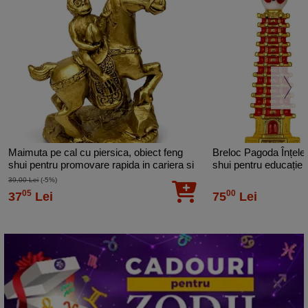
Maimuta pe cal cu piersica, obiect feng
Breloc Pagoda Înțelep
shui pentru promovare rapida in cariera si
shui pentru educație 
succes in afaceri, statueta auriu
solid auriu
39,00 Lei
(-5%)
05
00
37
Lei
75
Lei