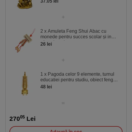
37.05 lei
2 x Amuleta Feng Shui Abac cu
monede pentru succes scolar și in
afaceri, auriu snur rosu
26 lei
1 x Pagoda celor 9 elemente, turnul
educatiei pentru studiu, obiect feng
shui 14 cm, metal auriu
48 lei
05
270
Lei
Adaugă în coș