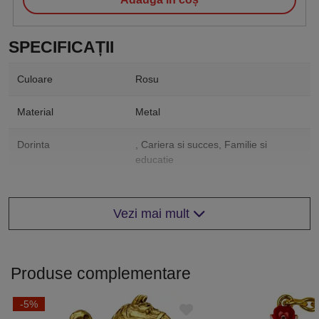
SPECIFICAȚII
Culoare
Rosu
Material
Metal
Dorinta
, Cariera si succes, Familie si
educatie
Zodiac chinezesc
Amulete norocoase Cocos
anual
Vezi mai mult
Forma
Mantra, Pasare
Produse complementare
-5%