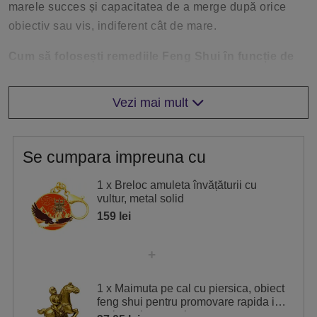
marele succes și capacitatea de a merge după orice
obiectiv sau vis, indiferent cât de mare.
Cum să folosești remediile Feng Shui în funcție de
Stelele Zburătoare
Descoperă Stelele Zburătoare Anuale din secțiunea
Vezi mai mult
Feng Shui și vezi care sunt zonele din casa ta
influențate de aceste energii sau ce zodii sunt asociate
cu ele. Odată identificate, așază obiectele de protecție
Se cumpara impreuna cu
sau de activare în acele zone, sau poartă amuleta
1 x Breloc amuleta învățăturii cu
potrivită, consultând tabelul de mai jos pentru ghidare.
vultur, metal solid
159 lei
Stea
Semnificație
4
Dragoste
1 x Maimuta pe cal cu piersica, obiect
feng shui pentru promovare rapida in
cariera si succes in