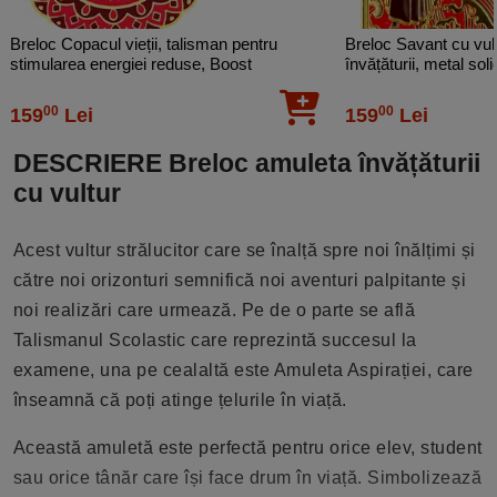
Breloc Copacul vieții, talisman pentru
Breloc Savant cu vul
stimularea energiei reduse, Boost
învățăturii, metal soli
Reducing Energy, metal solid
00
00
159
Lei
159
Lei
DESCRIERE Breloc amuleta învățăturii
cu vultur
Acest vultur strălucitor care se înalță spre noi înălțimi și
către noi orizonturi semnifică noi aventuri palpitante și
noi realizări care urmează. Pe de o parte se află
Talismanul Scolastic care reprezintă succesul la
examene, una pe cealaltă este Amuleta Aspirației, care
înseamnă că poți atinge țelurile în viață.
Această amuletă este perfectă pentru orice elev, student
sau orice tânăr care își face drum în viață. Simbolizează