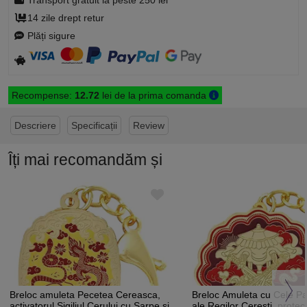
Transport gratuit la peste 250 lei
14 zile drept retur
Plăți sigure
Recompense:
12.72
lei de la prima comanda
Descriere
Specificații
Review
Îți mai recomandăm și
Breloc amuleta Pecetea Cereasca,
Breloc Amuleta cu Cele P
activatorul Sigiliul Cerului cu Sarpe si
ale Regilor Cerești, protec