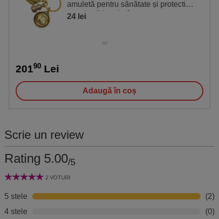
amuletă pentru sănătate și protectie,
metal solid auriu 6 cm
24 lei
90
201
Lei
Adaugă în coș
Scrie un review
Rating 5.00
/5
2 VOTURI
5 stele
(2)
4 stele
(0)