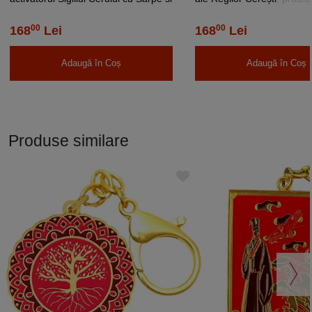
Dragon, metal calitate
00
00
168
Lei
168
Lei
Adaugă în Coș
Adaugă în Coș
Produse similare