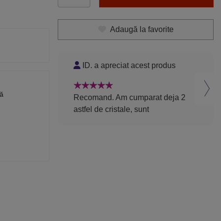
Adaugă la favorite
ID. a apreciat acest produs
ID
nă
Recomand. Am cumparat deja 2
Rec
astfel de cristale, sunt
cris