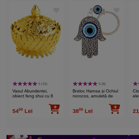
Dorinta
Dragoste si fer
Zodiac chinezesc anual
Amulete noroc
Forma
Floral
Piatra
Cristale
5 (15)
5 (8)
Vasul Abundentei,
Breloc Hamsa și Ochiul
Clo
obiect feng shui cu 8
norocos, amuletă de
ele
simboluri norocoase
protecție și noroc, metal
pro
pentru sporire bani,
10.5 cm
00
00
54
Lei
38
Lei
2
metal auriu