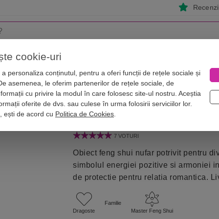
Recenzii
ște cookie-uri
i
Astrologie
Numerologie
Feng Shui
Vise
a personaliza conținutul, pentru a oferi funcții de rețele sociale și
 De asemenea, le oferim partenerilor de rețele sociale, de
shui pe zodii
Lotus roz
nformații cu privire la modul în care folosesc site-ul nostru. Aceștia
p nufar pentru armonie, 8 cm
rmații oferite de dvs. sau culese în urma folosirii serviciilor lor.
i, ești de acord cu
Politica de Cookies
.
7 VOTURI
Obiect feng shui nufar potrivit pentru di
simbolul energiei pozitive si armoniei in
de protectie pentru relatia romantica. Li
Familie
Dragoste
Master Feng Shui