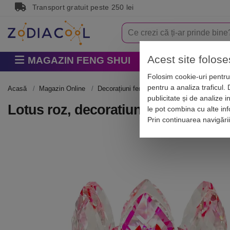
Transport gratuit peste 250 lei
Acest site folose
MAGAZIN FENG SHUI
Horoscop
Zodi
Folosim cookie-uri pentru 
pentru a analiza traficul.
Acasă
Magazin Online
Decorațiuni feng shui casa
Obiecte feng 
publicitate și de analize i
Lotus roz, decoratiune cristal k9 ti
le pot combina cu alte info
Prin continuarea navigări