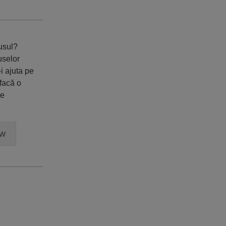
dusul?
uselor
i ajuta pe
 facă o
ne
ew