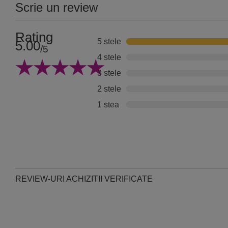
Scrie un review
Rating
5 stele
5.00
/5
4 stele
3 stele
2 stele
1 stea
REVIEW-URI ACHIZITII VERIFICATE