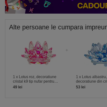
Alte persoane le cumpara impreu
1 x Lotus roz, decoratiune
1 x Lotus albastru,
cristal k9 tip nufar pentru
decoratiune din cr
armonie, 8 cm
sticla tip nufar, a
49 lei
53 lei
armonie, 8 cm