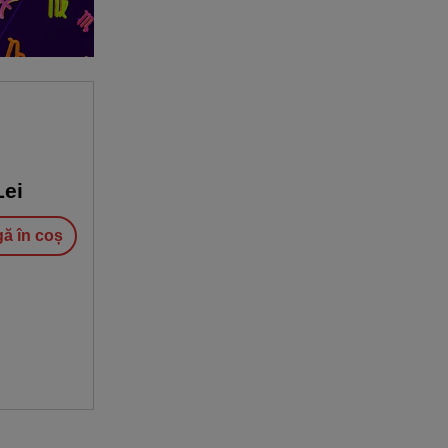
ei
ă în coș