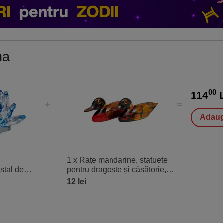
na
00
114
L
Adaug
1 x Rațe mandarine, statuete
istal de
pentru dragoste și căsătorie,
muleta pentru
set 2 buc. lemn 5 cm
12 lei