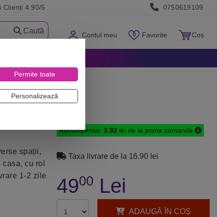
 Clienți 4.90/5
0750619109
Caută
Contul meu
Favorite
Coș
Permite toate
Personalizează
Recompense:
3.92
lei de la prima comanda
verse spații,
Taxa livrare de la 16.90 lei
 casa, cu rol
vrare 1-2 zile
00
49
Lei
ADAUGĂ ÎN COȘ