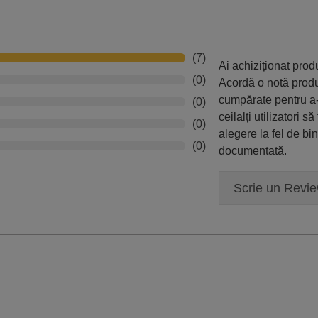
(7)
Ai achiziționat pro
(0)
Acordă o notă prod
cumpărate pentru a-
(0)
ceilalți utilizatori să
(0)
alegere la fel de bi
(0)
documentată.
Scrie un Revi