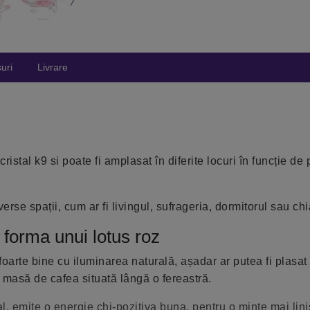
uri
Livrare
ristal k9 si poate fi amplasat în diferite locuri în funcție de 
erse spații, cum ar fi livingul, sufrageria, dormitorul sau chi
în forma unui lotus roz
foarte bine cu iluminarea naturală, așadar ar putea fi plasat 
o masă de cafea situată lângă o fereastră.
 emite o energie chi-pozitiva buna, pentru o minte mai linis