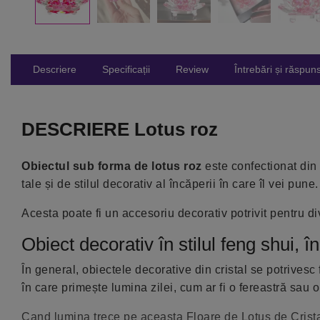
Descriere
Specificații
Review
Întrebări și răspuns
DESCRIERE Lotus roz
Obiectul sub forma de lotus roz
este confectionat din c
tale și de stilul decorativ al încăperii în care îl vei pune.
Acesta poate fi un accesoriu decorativ potrivit pentru div
Obiect decorativ în stilul feng shui, 
În general, obiectele decorative din cristal se potrivesc 
în care primește lumina zilei, cum ar fi o fereastră sau 
Cand lumina trece pe aceasta Floare de Lotus de Cristal,