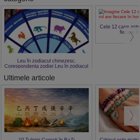
Cele 12 case astro
fiecare î
Leu în zodiacul chinezesc.
Corespondența zodiei Leu în zodiacul
chinezesc
Ultimele articole
10 Tulpini Cerești în BaZi
Citrinul este piatr