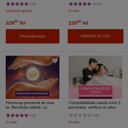
livrare e-mail
pentru astrograma personala
5 (4)
4.8 (4)
transport gratuit
în stoc
00
00
329
lei
220
lei
Personalizeaza
ADAUGA IN COS
Horoscop personal de ziua
Compatibilitate rapida intre 2
ta, Revoluția solară, cu
persoane, verifica ce viitor
astrologul Grigoras, audio 30
are relatia pe plan
5 (2)
0 (0)
minute, e-mail
sentimental, studiu astrologic
în stoc
în stoc