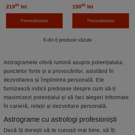
00
00
219
lei
150
lei
Personalizeaza
Personalizeaza
6 din 6 produse văzute
Astrogramele oferă lumină asupra potențialului,
punctelor forte și a provocărilor, asistând în
dezvoltarea și împlinirea personală. Ele
furnizează indicii prețioase despre cum să-ți
maximizezi potențialul și să faci alegeri informate
în carieră, relații și dezvoltare personală.
Astrograme cu astrologi profesioniști
Dacă îți dorești să te cunoști mai bine, să îți