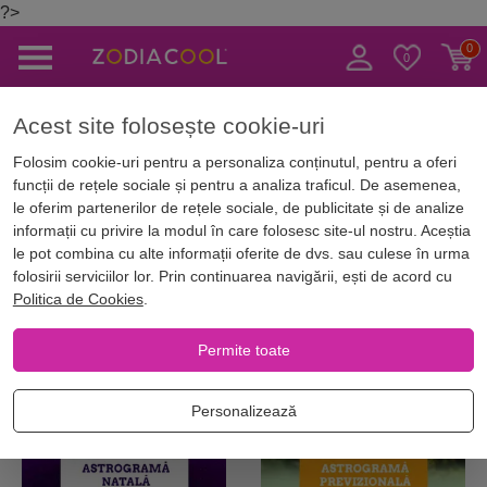
?>
Caută
Acest site folosește cookie-uri
Magazin Online
Numerologie si astrograme
Astrograme personalizate
Folosim cookie-uri pentru a personaliza conținutul, pentru a oferi
funcții de rețele sociale și pentru a analiza traficul. De asemenea,
Astrograme personalizate
le oferim partenerilor de rețele sociale, de publicitate și de analize
informații cu privire la modul în care folosesc site-ul nostru. Aceștia
le pot combina cu alte informații oferite de dvs. sau culese în urma
folosirii serviciilor lor. Prin continuarea navigării, ești de acord cu
Filtrează
Ordonează
Tip Carte
Politica de Cookies
.
Permite toate
-5%
-5%
Recomandat
Personalizează