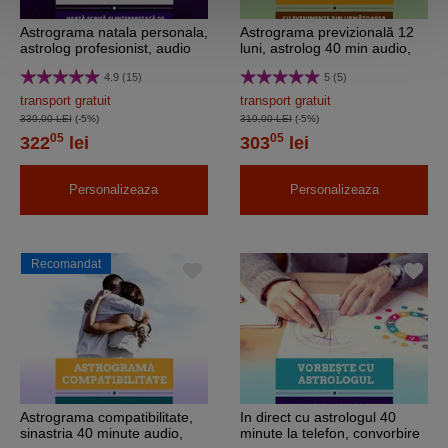
Astrograma natala personala,
Astrograma previzională 12
astrolog profesionist, audio
luni, astrolog 40 min audio,
40 minute, e-mail
livrare pe E-mail
4.9 (15)
5 (5)
transport gratuit
transport gratuit
339,00 LEI
(-5%)
319,00 LEI
(-5%)
05
05
322
lei
303
lei
Personalizeaza
Personalizeaza
Recomandat
Astrograma compatibilitate,
In direct cu astrologul 40
sinastria 40 minute audio,
minute la telefon, convorbire