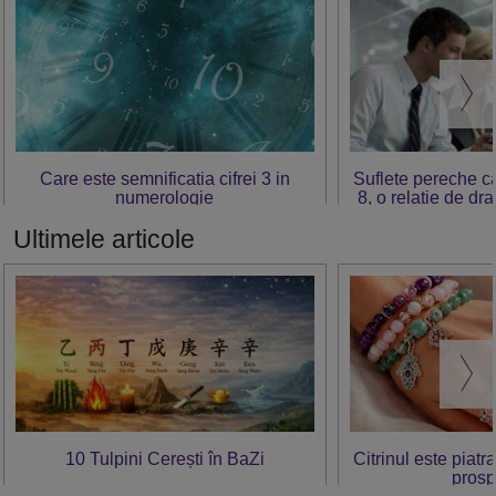
Care este semnificatia cifrei 3 in
Suflete pereche c
numerologie
8, o relație de d
Ultimele articole
10 Tulpini Cerești în BaZi
Citrinul este piatr
prosp