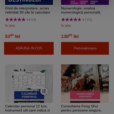
Ghid de interpretare, acces
Numerologie, analiza
nelimitat 30 zile la calculator
numerologică personală,
Bazi pentru coloanele
livrare pe E-mail cca 24
4.9 (14)
4.7 (71)
destinului
pagini
în stoc
în stoc
00
00
53
lei
130
lei
ADAUGA IN COS
Personalizeaza
Calendar personal 12 luni,
Consultanta Feng Shui
instrument util care indica zi
pentru persoane singure,