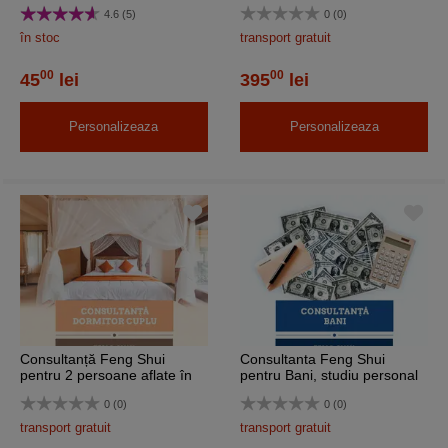
de zi ce activitate este
dragoste, cca 40 pagini pe e-
4.6 (5)
0 (0)
benefica
mail
în stoc
transport gratuit
00
00
45
lei
395
lei
Personalizeaza
Personalizeaza
Consultanță Feng Shui
Consultanta Feng Shui
pentru 2 persoane aflate în
pentru Bani, studiu personal
relație, livrare e-mail
cca 40 pagini, livrare e-mail
0 (0)
0 (0)
transport gratuit
transport gratuit