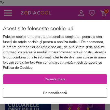
?>
Caută
Acest site folosește cookie-uri
in Online
Numerologie si astrograme
Numerologie și studii feng shui
Folosim cookie-uri pentru a personaliza conținutul, pentru a oferi
funcții de rețele sociale și pentru a analiza traficul. De asemenea,
Numerologie și studii feng shui
le oferim partenerilor de rețele sociale, de publicitate și de analize
informații cu privire la modul în care folosesc site-ul nostru. Aceștia
le pot combina cu alte informații oferite de dvs. sau culese în urma
folosirii serviciilor lor. Prin continuarea navigării, ești de acord cu
Filtrează
Ordonează
Tip Carte
Politica de Cookies
.
Permite toate
Best Seller
Best Seller
Unic in RO
Recomandat
Recomandat
Personalizează