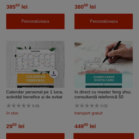
00
00
385
lei
380
lei
Personalizeaza
Personalizeaza
Calendar personal pe 1 luna,
In direct cu master feng shui,
activități benefice și de evitat
consultanță telefonică 50
pe zile
minute
0 (0)
0 (0)
în stoc
transport gratuit
00
00
29
lei
449
lei