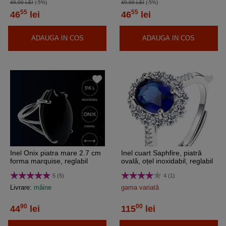
49,00 LEI
(-5%)
49,00 LEI
(-5%)
55
55
46
lei
46
lei
ADAUGA IN COS
ADAUGA IN COS
Inel Onix piatra mare 2.7 cm
Inel cuart Saphfire, piatră
forma marquise, reglabil
ovală, oțel inoxidabil, reglabil
pe mai multe mărimi
5 (5)
4 (1)
Livrare:
mâine
gama variată
90
00
44
lei
115
lei