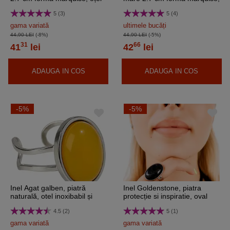
inoxidabil, reglabil pe mai
oțel inoxidabil, reglabil pe mai
5 (3)
5 (4)
multe mărimi
multe mărimi
gama variată
ultimele bucăți
44,90 LEI
(-8%)
44,90 LEI
(-5%)
31
66
41
lei
42
lei
ADAUGA IN COS
ADAUGA IN COS
-5%
-5%
Inel Agat galben, piatră
Inel Goldenstone, piatra
naturală, otel inoxibabil și
protecție si inspiratie, oval
reglabil pe mai multe marimi
reglabil, inoxidabil,
4.5 (2)
5 (1)
dimensiune piatra 2,5 cm
gama variată
gama variată