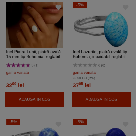
-5%
Inel Piatra Lunii, piatră ovală
Inel Lazurite, piatră ovală tip
15 mm tip Bohemia, reglabil
Bohemia, inoxidabil reglabil
pe mai multe marimi, otel
pe diverse mărimi
5 (1)
0 (0)
inoxidabil
gama variată
gama variată
39,00 LEI
(-5%)
00
05
32
lei
37
lei
ADAUGA IN COS
ADAUGA IN COS
-5%
-5%