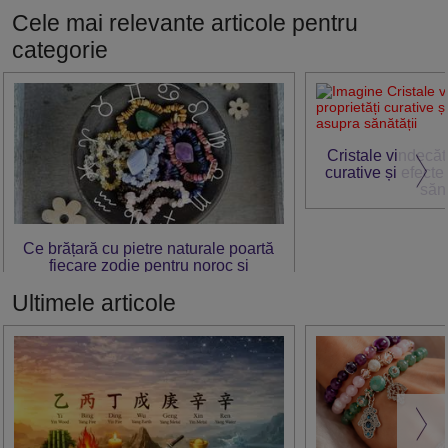
Cele mai relevante articole pentru
categorie
Cristale vindecăt
curative și efect
sănă
Ce brățară cu pietre naturale poartă
fiecare zodie pentru noroc și
energizare
Ultimele articole