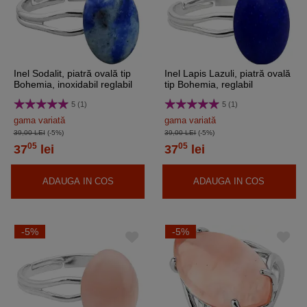
Inel Sodalit, piatră ovală tip
Inel Lapis Lazuli, piatră ovală
Bohemia, inoxidabil reglabil
tip Bohemia, reglabil
5 (1)
5 (1)
gama variată
gama variată
39,00 LEI
(-5%)
39,00 LEI
(-5%)
05
05
37
lei
37
lei
ADAUGA IN COS
ADAUGA IN COS
-5%
-5%