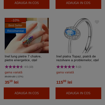
ADAUGA IN COS
ADAUGA IN COS
-10%
Best Seller
Recomandat
Inel lung pietre 7 chakre,
Inel piatra Topaz, piatră de
pietre energetice, oțel
rezolvare a problemelor, oțel
inoxidabil, reglabil pe mai
inoxidabil, reglabil pe mai
4.5 (10)
5 (2)
multe mărimi
multe marimi
gama variată
gama variată
39,00 LEI
(-10%)
10
00
35
lei
115
lei
ADAUGA IN COS
ADAUGA IN COS