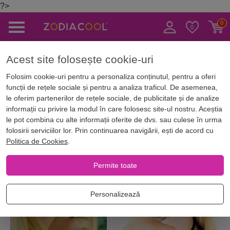
?>
Caută
Acest site folosește cookie-uri
ă
Magazin Online
Bijuterii norocoase
Inele cu pietre semiprețioase
Folosim cookie-uri pentru a personaliza conținutul, pentru a oferi
funcții de rețele sociale și pentru a analiza traficul. De asemenea,
Inele cu pietre semiprețioase
le oferim partenerilor de rețele sociale, de publicitate și de analize
informații cu privire la modul în care folosesc site-ul nostru. Aceștia
le pot combina cu alte informații oferite de dvs. sau culese în urma
folosirii serviciilor lor. Prin continuarea navigării, ești de acord cu
Filtrează
Cele mai noi
Piatra
Culoare
Politica de Cookies
.
Permite toate
-8%
Personalizează