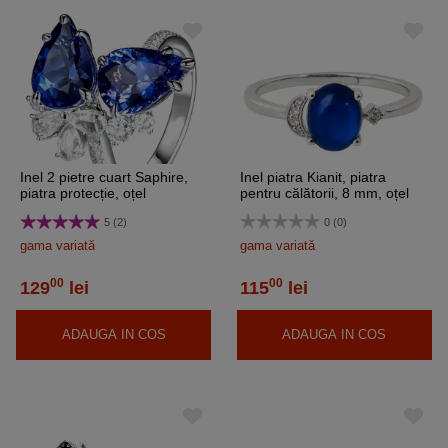
Inel 2 pietre cuart Saphire,
Inel piatra Kianit, piatra
piatra protecție, oțel
pentru călătorii, 8 mm, oțel
inoxidabil, reglabil pe mai
inoxidabil, regabil pe mai
5 (2)
0 (0)
multe mărimi
multe mărimi
gama variată
gama variată
00
00
129
lei
115
lei
ADAUGA IN COS
ADAUGA IN COS