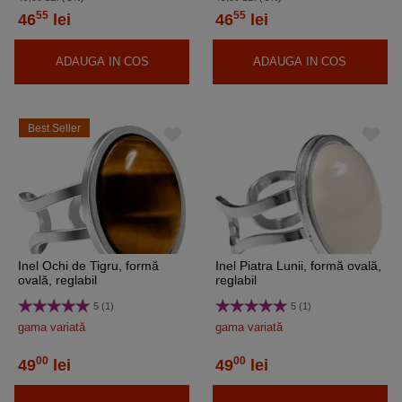
55
55
46
lei
46
lei
ADAUGA IN COS
ADAUGA IN COS
Best Seller
Inel Ochi de Tigru, formă
Inel Piatra Lunii, formă ovală,
ovală, reglabil
reglabil
5 (1)
5 (1)
gama variată
gama variată
00
00
49
lei
49
lei