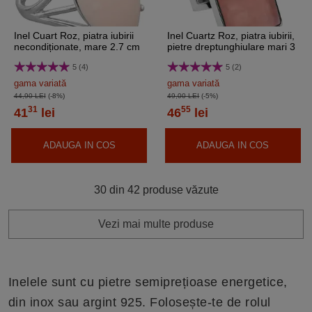
Inel Cuart Roz, piatra iubirii
Inel Cuartz Roz, piatra iubirii,
necondiționate, mare 2.7 cm
pietre dreptunghiulare mari 3
forma marquise, oțel
cm, oțel inoxidabil, reglabil pe
5 (4)
5 (2)
inoxidabil, reglabil pe mai
mai multe mărimi
multe mărimi
gama variată
gama variată
44,90 LEI
(-8%)
49,00 LEI
(-5%)
31
55
41
lei
46
lei
ADAUGA IN COS
ADAUGA IN COS
30 din 42 produse văzute
Vezi mai multe produse
Inelele sunt cu pietre semiprețioase energetice,
din inox sau argint 925. Folosește-te de rolul