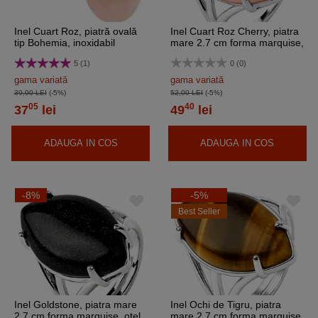
Inel Cuart Roz, piatră ovală
Inel Cuart Roz Cherry, piatra
tip Bohemia, inoxidabil
mare 2.7 cm forma marquise,
reglabil
otel inoxidabil, reglabil pe mai
5 (1)
0 (0)
multe marimi
gama variată
gama variată
39,00 LEI
(-5%)
52,00 LEI
(-5%)
05
40
37
lei
49
lei
ADAUGA IN COS
ADAUGA IN COS
-8%
-5%
Best Seller
Inel Goldstone, piatra mare
Inel Ochi de Tigru, piatra
2.7 cm forma marquise, oțel
mare 2.7 cm forma marquise,