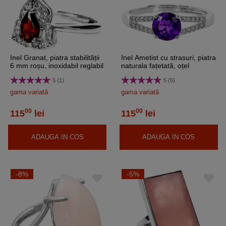
Inel Granat, piatra stabilității
Inel Ametist cu strasuri, piatra
6 mm roșu, inoxidabil reglabil
naturala fațetată, oțel
inoxidabil, reglabil pe mai
5 (1)
5 (5)
multe mărimi
gama variată
gama variată
00
00
115
lei
115
lei
ADAUGA IN COS
ADAUGA IN COS
-8%
-5%