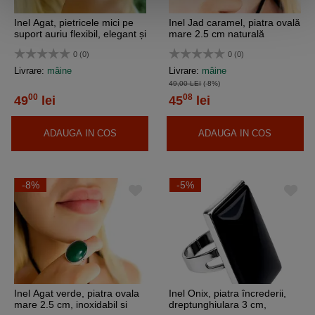
Inel Agat, pietricele mici pe
Inel Jad caramel, piatra ovală
suport auriu flexibil, elegant și
mare 2.5 cm naturală
reglabil
reconstruită, otel inoxidabil și
0 (0)
0 (0)
reglabil
Livrare:
mâine
Livrare:
mâine
49,00 LEI
(-8%)
00
08
49
lei
45
lei
ADAUGA IN COS
ADAUGA IN COS
-8%
-5%
Inel Agat verde, piatra ovala
Inel Onix, piatra încrederii,
mare 2.5 cm, inoxidabil si
dreptunghiulara 3 cm,