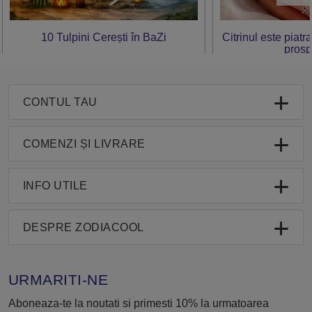
10 Tulpini Cerești în BaZi
Citrinul este piatr
prosp
CONTUL TAU
COMENZI ȘI LIVRARE
INFO UTILE
DESPRE ZODIACOOL
URMARITI-NE
Aboneaza-te la noutati si primesti 10% la urmatoarea