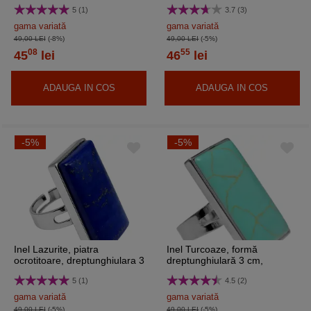
reglabil
reglabil inoxidabil
5 (1)
3.7 (3)
gama variată
gama variată
49,00 LEI
(-8%)
49,00 LEI
(-5%)
08
55
45
lei
46
lei
ADAUGA IN COS
ADAUGA IN COS
-5%
-5%
Inel Lazurite, piatra
Inel Turcoaze, formă
ocrotitoare, dreptunghiulara 3
dreptunghiulară 3 cm,
cm, inoxidabil reglabil
ajustabil
5 (1)
4.5 (2)
gama variată
gama variată
49,00 LEI
(-5%)
49,00 LEI
(-5%)