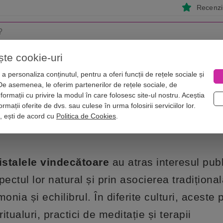
Recenzii
ște cookie-uri
i
Astrologie
Numerologie
Feng Shui
Vise
a personaliza conținutul, pentru a oferi funcții de rețele sociale și
 De asemenea, le oferim partenerilor de rețele sociale, de
ți curative și efectele benefice asupra sănătății
nformații cu privire la modul în care folosesc site-ul nostru. Aceștia
oprietăți curative și efectele benefi
rmații oferite de dvs. sau culese în urma folosirii serviciilor lor.
i, ești de acord cu
Politica de Cookies
.
istalele vindecătoare
au atras interesul publ
pectul lor natural și prin asocierea tradiționa
monia și echilibrul. În diferite culturi, aceste 
 ritualuri, practici de meditație și terapii