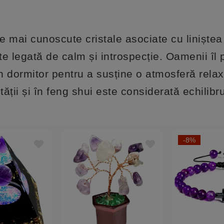
e mai cunoscute cristale asociate cu liniștea
ste legată de calm și introspecție. Oamenii îl
în dormitor pentru a susține o atmosferă rela
tății și în feng shui este considerată echilibr
-8%