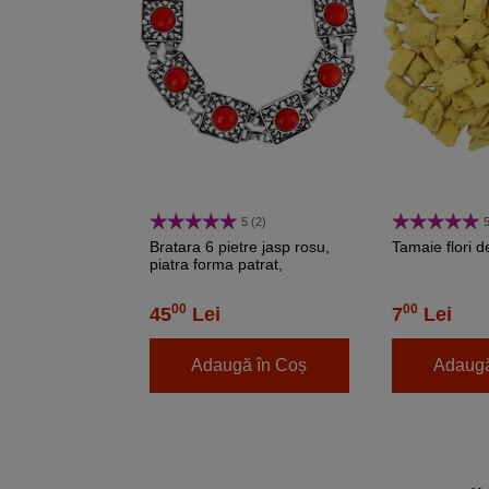
5 (2)
5
Bratara 6 pietre jasp rosu,
Tamaie flori d
piatra forma patrat,
închizătoare toggle reglabila
00
00
45
Lei
7
Lei
Adaugă în Coș
Adaugă