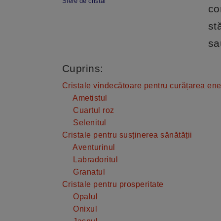
Sfere de cristal
co
st
sa
Cuprins:
Cristale vindecătoare pentru curățarea ene
Ametistul
Cuartul roz
Selenitul
Cristale pentru susținerea sănătății
Aventurinul
Labradoritul
Granatul
Cristale pentru prosperitate
Opalul
Onixul