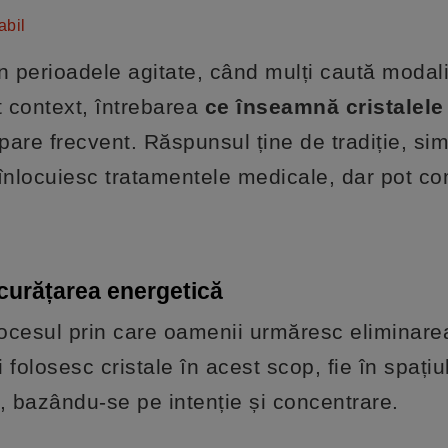
abil
în perioadele agitate, când mulți caută modali
t context, întrebarea
ce înseamnă cristalele
are frecvent. Răspunsul ține de tradiție, sim
 înlocuiesc tratamentele medicale, dar pot c
 curățarea energetică
ocesul prin care oamenii urmăresc eliminarea
 folosesc cristale în acest scop, fie în spațiu
i, bazându-se pe intenție și concentrare.