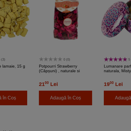
 (3)
0 (0)
5 
e lamaie, 15 g
Potpourri Strawberry
Lumanare par
(Căpșuni) , naturale si
naturala, Misty
originale din gama
metal refolosib
profesională Hem, 100 g
00
00
21
Lei
19
Lei
 în Coș
Adaugă în Coș
Adaugă