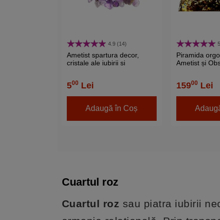
4.9 (14)
5
Ametist spartura decor,
Piramida orgon
cristale ale iubirii si
Ametist și Obs
protectiei, pietre
aurie, 5 cm
semipretioase 1-3 mm mov
00
00
5
Lei
159
Lei
26g
Adaugă în Coș
Adaugă
Cuartul roz
Cuartul roz
sau piatra iubirii n