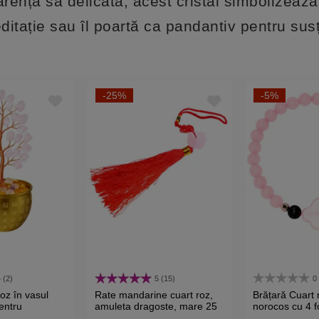
arența sa delicată, acest cristal simbolizează
meditație sau îl poartă ca pandantiv pentru sus
-25%
-5%
 (2)
5 (15)
0
oz în vasul
Rate mandarine cuart roz,
Brățară Cuart r
entru
amuleta dragoste, mare 25
norocos cu 4 fo
metal de
cm
dragostei, elas