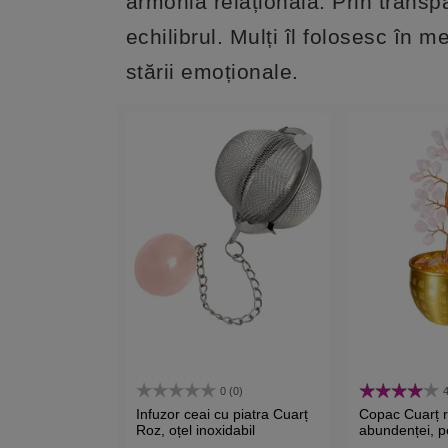
armonia relațională. Prin transp
echilibrul. Mulți îl folosesc în 
stării emoționale.
0 (0)
4
Infuzor ceai cu piatra Cuarț
Copac Cuarț r
Roz, oțel inoxidabil
abundenței, p
prosperitate, 