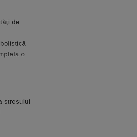
tăți de
bolistică
ompleta o
 stresului
l