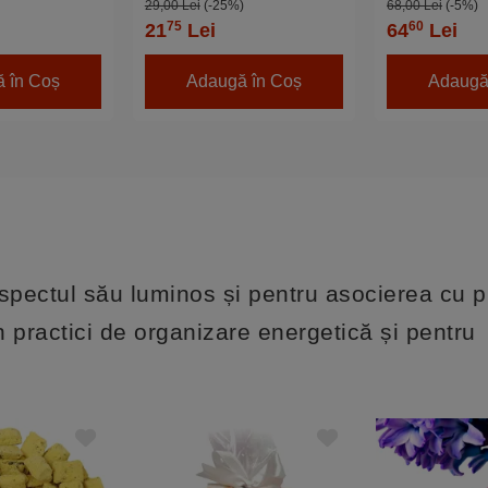
29,00 Lei
(-25%)
68,00 Lei
(-5%)
m
75
60
21
Lei
64
Lei
 în Coș
Adaugă în Coș
Adaugă
spectul său luminos și pentru asocierea cu p
 în practici de organizare energetică și pentru