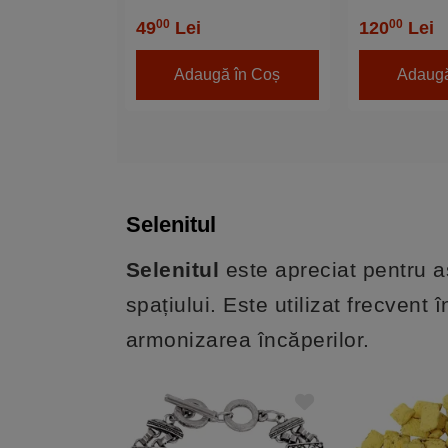
calitate, 17 c
00
00
49
Lei
120
Lei
Adaugă în Coș
Adaugă
Selenitul
Selenitul
este apreciat pentru a
spațiului. Este utilizat frecvent
armonizarea încăperilor.