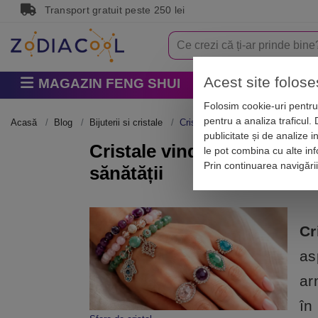
Transport gratuit peste 250 lei
Acest site folose
MAGAZIN FENG SHUI
Horoscop
Zodi
Folosim cookie-uri pentru 
pentru a analiza traficul.
Acasă
Blog
Bijuterii si cristale
Cristale vindecătoare cu proprietă
publicitate și de analize i
Cristale vindecătoare cu pr
le pot combina cu alte info
Prin continuarea navigări
sănătății
Cr
as
ar
în