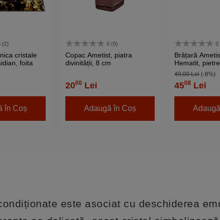
 (2)
0 (0)
0
ica cristale
Copac Ametist, piatra
Brățară Ametist
idian, foita
divinității, 8 cm
Hematit, pietr
reglabil
49,00 Lei
(-8%)
00
08
20
Lei
45
Lei
 în Coș
Adaugă în Coș
Adaugă
econdiționate este asociat cu deschiderea emo