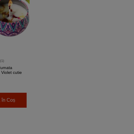
(1)
fumata
 Violet cutie
ilă, mov
 în Coș