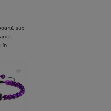
 poartă sub
xantă.
u în