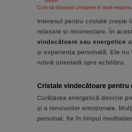
Jaspul
Cum să folosești cristalele în mod respons
Interesul pentru cristale crește 
relaxare și reconectare. În aces
vindecătoare sau energetice
ap
și experiența personală. Ele nu
rutină orientată spre echilibru.
Cristale vindecătoare pentru
Curățarea energetică descrie pr
și a tensiunilor emoționale. Mulți
personal, fie în timpul meditație