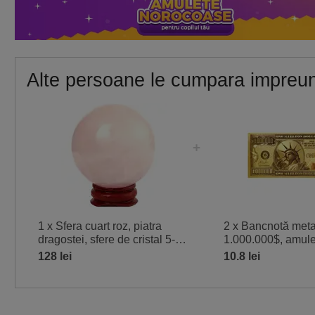
Alte persoane le cumpara impreu
1 x Sfera cuart roz, piatra
2 x Bancnotă meta
dragostei, sfere de cristal 5-6
1.000.000$, amule
cm suport lemn
activarea abunden
128 lei
10.8 lei
de calitate auriu 1