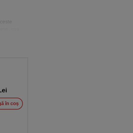
aceste
zone, sau
ei
ă în coș