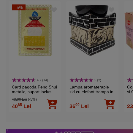
Zi Nastere
7
-5%
Luna Nastere
Ianuarie, Octombrie
Piatra
Cuart roz
4.7 (14)
5 (2)
Card pagoda Feng Shui
Lampa aromaterapie
Co
metalic, suport inclus
zid cu elefant trompa in
si 
sus, suport incalzitor de
bu
43,00 Lei
(-5%)
ulei si lumanari, gama
pro
85
00
40
Lei
36
Lei
2
HEM profesionala, vas
fan
ceramica, 8,3 cm negru