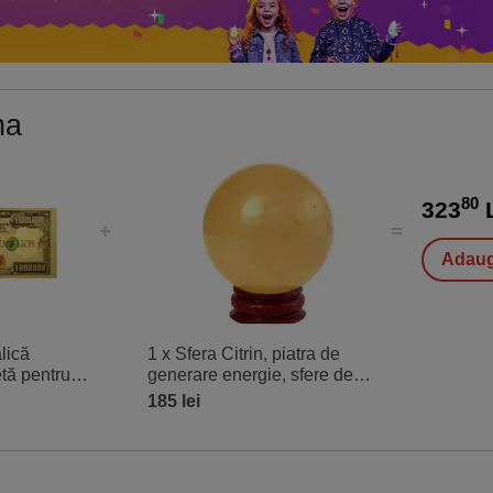
na
80
323
L
Adaug
lică
1 x Sfera Citrin, piatra de
tă pentru
generare energie, sfere de
ței, polimer
cristal 5-6 cm suport lemn
185 lei
5
inclus