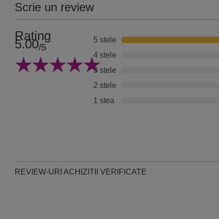
Scrie un review
Rating
5 stele
5.00
/5
4 stele
3 stele
2 stele
1 stea
REVIEW-URI ACHIZITII VERIFICATE