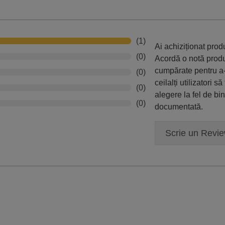
(1)
Ai achiziționat pro
(0)
Acordă o notă prod
cumpărate pentru a-
(0)
ceilalți utilizatori să
(0)
alegere la fel de bi
(0)
documentată.
Scrie un Revi