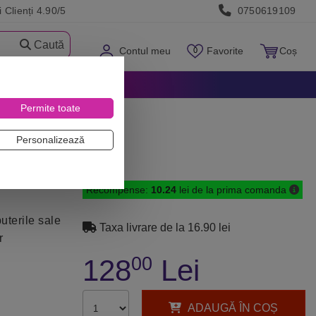
 Clienți 4.90/5
0750619109
Caută
Contul meu
Favorite
Coș
Permite toate
Personalizează
Recompense:
10.24
lei de la prima comanda
puterile sale
Taxa livrare de la 16.90 lei
r
00
128
Lei
ADAUGĂ ÎN COȘ