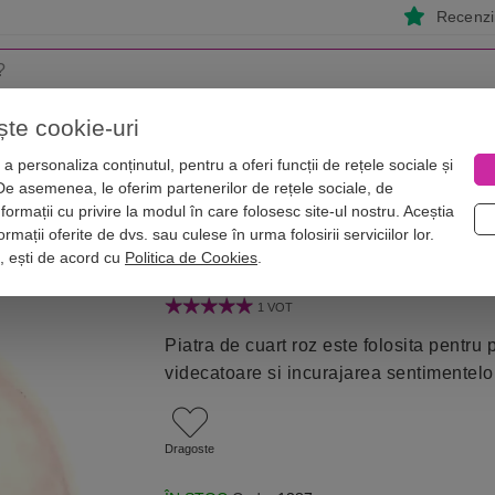
Recenzii
ște cookie-uri
i
Astrologie
Numerologie
Feng Shui
Vise
a personaliza conținutul, pentru a oferi funcții de rețele sociale și
 De asemenea, le oferim partenerilor de rețele sociale, de
pie
Sfera cuart roz
nformații cu privire la modul în care folosesc site-ul nostru. Aceștia
ere de cristal 5-6 cm suport lemn
rmații oferite de dvs. sau culese în urma folosirii serviciilor lor.
i, ești de acord cu
Politica de Cookies
.
1 VOT
Piatra de cuart roz este folosita pentru 
videcatoare si incurajarea sentimentelo
Dragoste