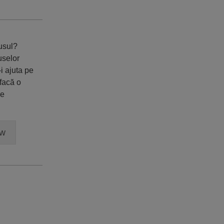
dusul?
uselor
i ajuta pe
 facă o
ne
ew