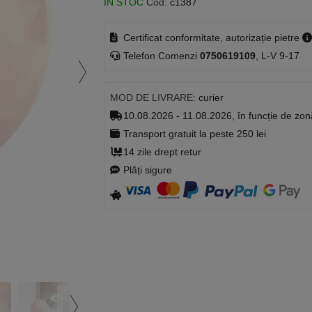
ÎN STOC
Cod:
c1387
Certificat conformitate, autorizație pietre
Telefon Comenzi
0750619109
, L-V 9-17
MOD DE LIVRARE:
curier
10.08.2026 - 11.08.2026, în funcție de zon
Transport gratuit la peste 250 lei
14 zile drept retur
Plăți sigure