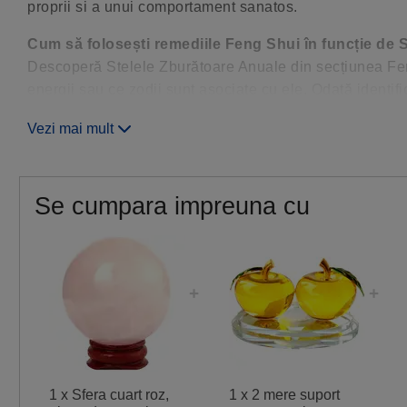
proprii si a unui comportament sanatos.
Cum să folosești remediile Feng Shui în funcție de 
Descoperă Stelele Zburătoare Anuale din secțiunea Feng
energii sau ce zodii sunt asociate cu ele. Odată identif
poartă amuleta potrivită, consultând tabelul de mai jos 
Vezi mai mult
Stea
Semnificație
4
Dragoste
Se cumpara impreuna cu
1 x Sfera cuart roz,
1 x 2 mere suport