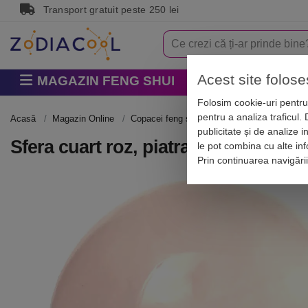
Transport gratuit peste 250 lei
Acest site folose
MAGAZIN FENG SHUI
Horoscop
Zodi
Folosim cookie-uri pentru 
pentru a analiza traficul.
Acasă
Magazin Online
Copacei feng shui și cristale
Cristalotera
publicitate și de analize i
Sfera cuart roz, piatra dragostei, sf
le pot combina cu alte info
Prin continuarea navigări