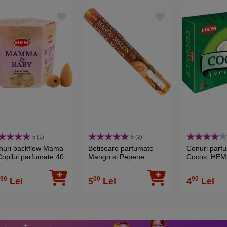
5 (1)
5 (2)
nuri backflow Mama
Betisoare parfumate
Conuri parf
Copilul parfumate 40
Mango si Pepene
Cocos, HEM
c, original HEM
Galben, gama HEM
profesional,
fesional pentru
profesional Mango
dulce, supor
90
00
90
3
Lei
5
Lei
4
Lei
tani cu fum
Melon, pentru
inclus, 10 c
rugaciune si meditatie,
aromaterapi
20 buc