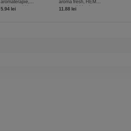
aromaterapie,
aroma fresh, HEM
profesional Hem
aroma oil Mystic
5.94 lei
11.88 lei
Mystic Amber oil
Lavander 10 ml
original, aroma
orientală, 10 ml
 Fecioara, Balanta, Capricorn