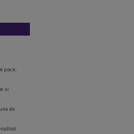
de pace,
e si
buna de
nalitati