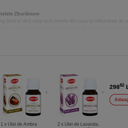
Stelele Zburătoare
 Shui și vezi care sunt zonele din casa ta influențate de 
icate, așază obiectele de protecție sau de activare în acele 
pentru ghidare.
82
298
L
Adaug
1 x Ulei de Ambra
2 x Ulei de Lavanda,