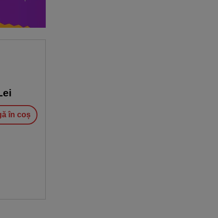
ei
ă în coș