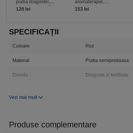
piatra dragostei,
aromaterapie,
sfere de cristal 5-6
remediu de armonie
128 lei
153 lei
cm suport lemn
în relații, cristal k9
galben 12 cm
SPECIFICAȚII
Culoare
Roz
Material
Piatra semipretioasa
Dorinta
Dragoste si fertilitate
Zodii Europene
Berbec, Taur, Gemeni,
Vezi mai mult
Zodii chinezesti
Capra
Forma
Rotund
Produse complementare