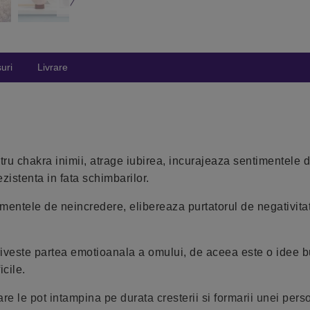
uri
Livrare
entru chakra inimii, atrage iubirea, incurajeaza sentimentele 
zistenta in fata schimbarilor.
timentele de neincredere, elibereaza purtatorul de negativitat
 priveste partea emotioanala a omului, de aceea este o idee 
cile.
re le pot intampina pe durata cresterii si formarii unei perso