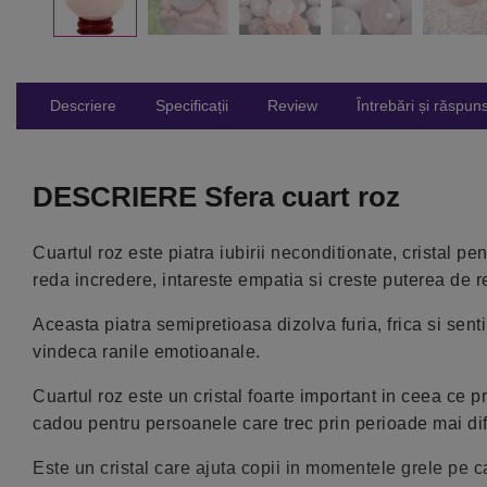
Descriere
Specificații
Review
Întrebări și răspuns
DESCRIERE Sfera cuart roz
Cuartul roz este piatra iubirii neconditionate, cristal p
reda incredere, intareste empatia si creste puterea de re
Aceasta piatra semipretioasa dizolva furia, frica si sen
vindeca ranile emotioanale.
Cuartul roz este un cristal foarte important in ceea ce
cadou pentru persoanele care trec prin perioade mai difi
Este un cristal care ajuta copii in momentele grele pe ca