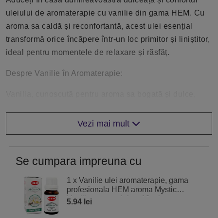
uleiului de aromaterapie cu vanilie din gama HEM. Cu
aroma sa caldă și reconfortantă, acest ulei esențial
transformă orice încăpere într-un loc primitor și liniștitor,
ideal pentru momentele de relaxare și răsfăț.
Despre Vanilie în Aromaterapie:
Vanilia, cunoscută pentru aroma sa bogată și dulce,
este un ingredient valoros în aromaterapie datorită
capacității sale de a induce relaxarea și de a ridica
Vezi mai mult
moralul. Uleiul esențial de vanilie este obținut din
păstăile de vanilie și este adesea folosit pentru a crea o
Se cumpara impreuna cu
atmosferă de confort și liniște. Aroma sa delicată și
dulce este asociată cu sentimentele de fericire și calm,
1 x Vanilie ulei aromaterapie, gama
fiind ideală pentru a combate stresul și a promova o
profesionala HEM aroma Mystic
Vanilla, aroma dulce, 10 ml
stare de bine.
5.94 lei