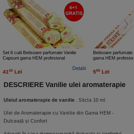
Set 6 cutii Betisoare parfumate Vanilie
Betisoare parfumate 
Capsuni gama HEM profesional
gama HEM profesiona
Strawberry Vanilla, aroma dulce fructata
aroma dulce florală 
Detalii
120 buc
40
90
41
Lei
5
Lei
DESCRIERE Vanilie ulei aromaterapie
Uleiul aromaterapie de vanilie
. Sticla 10 ml
Ulei de Aromaterapie cu Vanilie din Gama HEM -
Dulceață și Confort
Aduceți în casa dumneavoastră dulceața și confortul