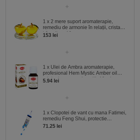
Caracteristici principale:
• Aromă caldă și reconfortantă: Notele
1 x 2 mere suport aromaterapie,
dulci de vanilie oferă o experiență olfactivă încântătoare
remediu de armonie în relații, cristal
și relaxantă.
k9 galben 12 cm
153 lei
• Utilizare versatilă: Ideal pentru
difuzoare de aromaterapie, potpourri sau pentru a crea
o atmosferă primitoare și liniștită în orice încăpere.
1 x Ulei de Ambra aromaterapie,
profesional Hem Mystic Amber oil
• Compatibilitate: Poate fi combinat cu
original, aroma orientală, 10 ml
5.94 lei
alte arome pentru a crea amestecuri unice și
personalizate, adaptate preferințelor dumneavoastră.
• Atmosferă de confort: Ajută la crearea
1 x Clopotei de vant cu mana Fatimei,
unui mediu plin de căldură și intimitate, perfect pentru
remediu Feng Shui, protectie
momentele de relaxare și răsfăț.
impotriva energiilor negative
71.25 lei
Modalități de utilizare recomandate: