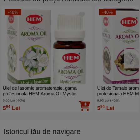
-40%
-40%
Ulei de Iasomie aromaterapie, gama
Ulei de Tamaie arom
profesionala HEM Aroma Oil Mystic
profesionala HEM My
Jasmine, miros floral placut, 10 ml
Myrrh, imbunatatirea s
9,90 Lei
(-40%)
9,90 Lei
(-40%)
94
94
5
Lei
5
Lei
Istoricul tău de navigare