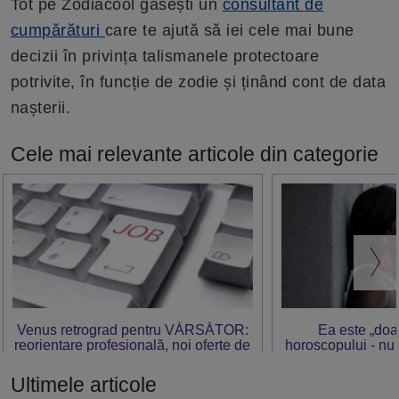
Tot pe Zodiacool găsești un
consultant de
cumpărături
care te ajută să iei cele mai bune
decizii în privința talismanele protectoare
potrivite, în funcție de zodie și ținând cont de data
nașterii.
Cele mai relevante articole din categorie
Venus retrograd pentru VĂRSĂTOR:
Ea este „doa
reorientare profesională, noi oferte de
horoscopului - nu 
muncă
în 
Ultimele articole