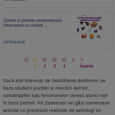
Zodiile și pietrele semiprețioase:
Descoperă ce cristale ...
ASTROLOGIE
C
O
O
O
O
L
>
1
2
3
4
Înainte
Dacă ești interesat de descifrarea destinelor pe
baza studierii poziției și mișcării aștrilor,
constelațiilor sau fenomenelor cerești atunci ești
în locul potrivit. Pe Zodiacool vei găsi numeroase
articole cu previziuni realizate de astrologi cu