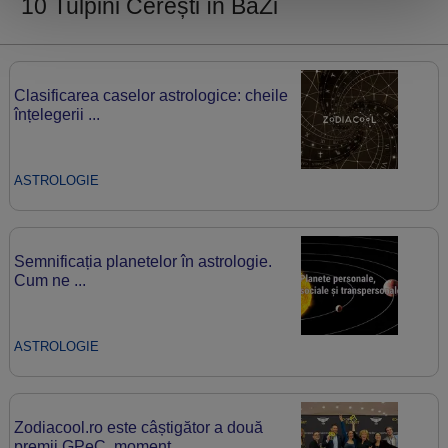
10 Tulpini Cerești în BaZi
Clasificarea caselor astrologice: cheile
înțelegerii ...
ASTROLOGIE
Semnificația planetelor în astrologie.
Cum ne ...
ASTROLOGIE
Zodiacool.ro este câștigător a două
premii GPeC, moment ...