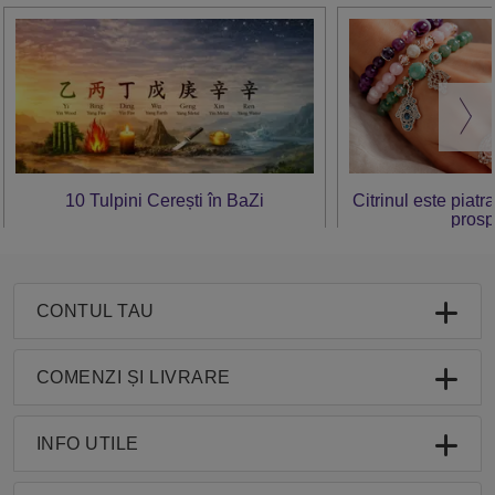
10 Tulpini Cerești în BaZi
Citrinul este piatr
prosp
CONTUL TAU
COMENZI ȘI LIVRARE
INFO UTILE