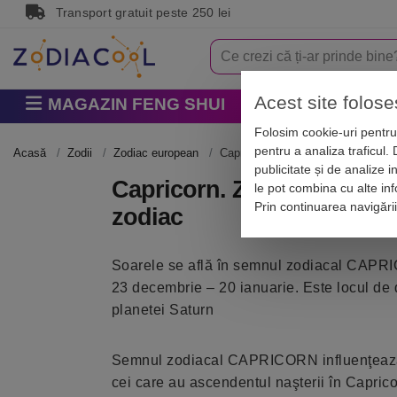
Transport gratuit peste 250 lei
Acest site folose
MAGAZIN FENG SHUI
Horoscop
Zodi
Folosim cookie-uri pentru 
pentru a analiza traficul.
Acasă
Zodii
Zodiac european
Capricorn. Zodia Capricorn, femeia
publicitate și de analize i
Capricorn. Zodia Capricorn
le pot combina cu alte info
Prin continuarea navigări
zodiac
Soarele se află în semnul zodiacal CAPR
23 decembrie – 20 ianuarie. Este locul de 
planetei Saturn
Semnul zodiacal CAPRICORN influenţează î
cei care au ascendentul naşterii în Caprico