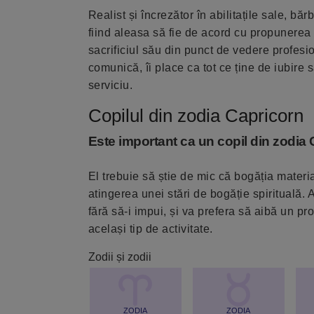
Realist și încrezător în abilitațile sale, b
fiind aleasa să fie de acord cu propunerea s
sacrificiul său din punct de vedere profesi
comunică, îi place ca tot ce ține de iubire 
serviciu.
Copilul din zodia Capricorn
Este important ca un copil din zodia 
El trebuie să știe de mic că bogăția materi
atingerea unei stări de bogăție spirituală. A
fără să-i impui, și va prefera să aibă un p
același tip de activitate.
Zodii și zodii
ZODIA
ZODIA