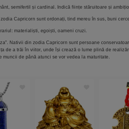
, semifertil și cardinal. Indică ființe stăruitoare și ambiți
zodia Capricorn sunt ordonați, tind mereu în sus, buni cerce
iul: materialiști, egoiști, oameni cruzi.
iza”. Nativii din zodia Capricorn sunt persoane conservatoa
a de a trăi în viitor, unde își crează o lume plină de realiză
e muncii de până atunci se vor vedea la maturitate.