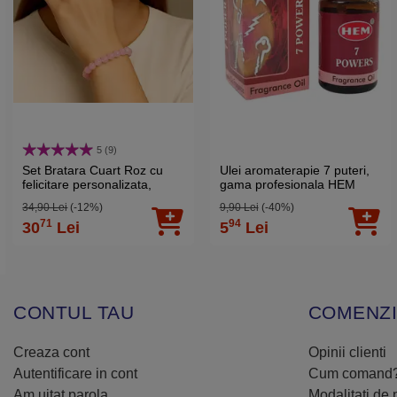
5 (9)
Set Bratara Cuart Roz cu
Ulei aromaterapie 7 puteri,
felicitare personalizata,
gama profesionala HEM
pietre semipretioase rotunde
aroma Mystic Seven
34,90 Lei
(-12%)
9,90 Lei
(-40%)
6 mm, elastica
Powers, aroma lemnoasă,
71
94
30
Lei
5
Lei
10 ml
CONTUL TAU
COMENZI
Creaza cont
Opinii clienti
Autentificare in cont
Cum comand
Am uitat parola
Modalitati de 