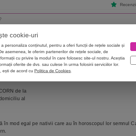
Recenzii
ște cookie-uri
i
Astrologie
Numerologie
Feng Shui
Vise
a personaliza conținutul, pentru a oferi funcții de rețele sociale și
 De asemenea, le oferim partenerilor de rețele sociale, de
 Capricorn și barbatul Capricorn in zodiac
nformații cu privire la modul în care folosesc site-ul nostru. Aceștia
, femeia Capricorn și barbatul Capri
rmații oferite de dvs. sau culese în urma folosirii serviciilor lor.
i, ești de acord cu
Politica de Cookies
.
ICORN de la
domiciliu al
n mod egal pe nativii care au în horoscopul lor semnul Ca
rn.