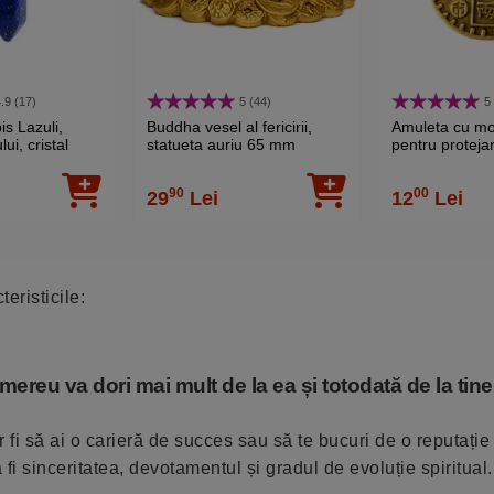
.9 (17)
5 (44)
5
s Lazuli,
Buddha vesel al fericirii,
Amuleta cu mo
ui, cristal
statueta auriu 65 mm
pentru protejar
gonal 34 mm
prevenirea pie
astru
bani
90
00
29
Lei
12
Lei
eristicile:
n
ereu va dori mai mult de la ea și totodată de la tine
ar fi să ai o carieră de succes sau să te bucuri de o reputație
 fi sinceritatea, devotamentul și gradul de evoluție spiritual.