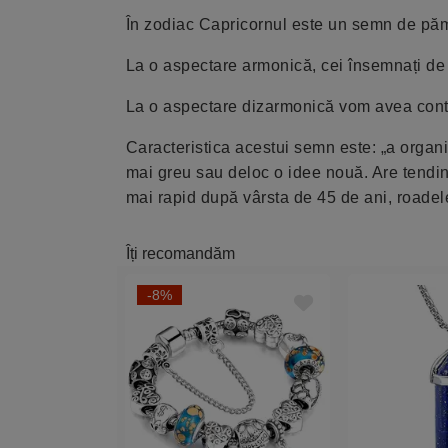
În zodiac Capricornul este un semn de pământ
La o aspectare armonică, cei însemnați de 
La o aspectare dizarmonică vom avea contrar
Caracteristica acestui semn este: „a organ
mai greu sau deloc o idee nouă. Are tendinț
mai rapid după vârsta de 45 de ani, roadel
Îți recomandăm
-8%