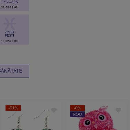
FECIOARĂ
23.08-22.09
ZODIA
PEȘTI
19.02-20.03
 SĂNĂTATE
-51%
-8%
NOU