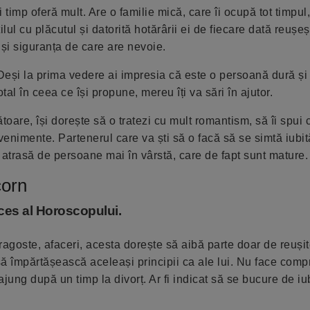
timp oferă mult. Are o familie mică, care îi ocupă tot timpul,
lul cu plăcutul și datorită hotărârii ei de fiecare dată reușeș
l și siguranța de care are nevoie.
Deși la prima vedere ai impresia că este o persoană dură și
otal în ceea ce își propune, mereu îți va sări în ajutor.
oare, își dorește să o tratezi cu mult romantism, să îi spui 
evenimente. Partenerul care va ști să o facă să se simtă iubit
e atrasă de persoane mai în vârstă, care de fapt sunt mature.
corn
ces al Horoscopului.
 dragoste, afaceri, acesta dorește să aibă parte doar de reuși
să împărtășească aceleași principii ca ale lui. Nu face comp
jung după un timp la divorț. Ar fi indicat să se bucure de iu