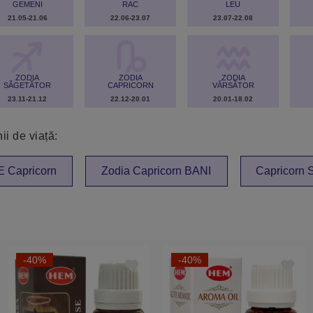
GEMENI
RAC
LEU
21.05-21.06
22.06-23.07
23.07-22.08
ZODIA
ZODIA
ZODIA
SĂGETĂTOR
CAPRICORN
VĂRSĂTOR
23.11-21.12
22.12-20.01
20.01-18.02
ii de viață:
 Capricorn
Zodia Capricorn BANI
Capricorn
-40%
-40%