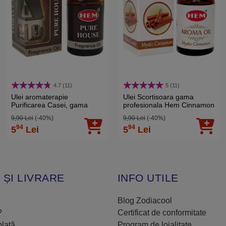
4.7 (11)
5 (11)
Ulei aromaterapie
Ulei Scortisoara gama
Purificarea Casei, gama
profesionala Hem Cinnamon
profesionala HEM aroma
aromaterapie, aroma
9,90 Lei
(-40%)
9,90 Lei
(-40%)
fresh Mystic Pure House ,10
condimentat, 10 ml
94
94
5
Lei
5
Lei
ml
 ȘI LIVRARE
INFO UTILE
Blog Zodiacool
?
Certificat de conformitate
plată
Program de loialitate