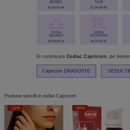
BERBEC
TAUR
21.03-20.04
21.04-20.05
ZODIA
ZODIA
BALANȚĂ
SCORPION
23.09-23.10
24.10-22.11
În continuare
Zodiac Capricorn
, pe domen
Capricorn DRAGOSTE
SEDUCȚIE
Produse specifice zodiei Capricorn
-12%
-40%