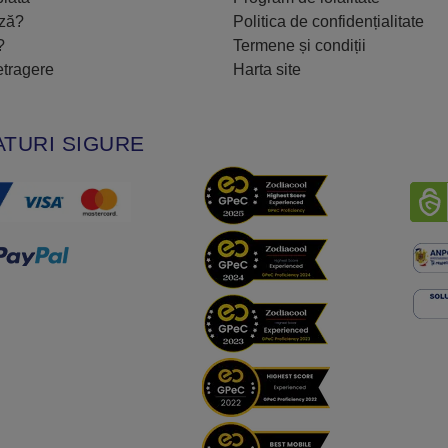
ază?
Politica de confidențialitate
?
Termene și condiții
etragere
Harta site
TURI SIGURE