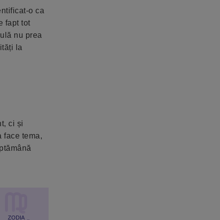
ntificat-o ca
 fapt tot
gulă nu prea
tăți la
, ci și
va face tema,
săptămână
ZODIA