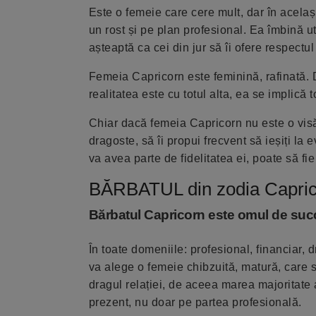
Este o femeie care cere mult, dar în același 
un rost și pe plan profesional. Ea îmbină uti
așteaptă ca cei din jur să îi ofere respectu
Femeia Capricorn este feminină, rafinată. 
realitatea este cu totul alta, ea se implică t
Chiar dacă femeia Capricorn nu este o visăt
dragoste, să îi propui frecvent să ieșiți la 
va avea parte de fidelitatea ei, poate să fi
BĂRBATUL din zodia Capri
Bărbatul Capricorn este omul de suc
În toate domeniile: profesional, financiar,
va alege o femeie chibzuită, matură, care 
dragul relației, de aceea marea majoritate a
prezent, nu doar pe partea profesională.