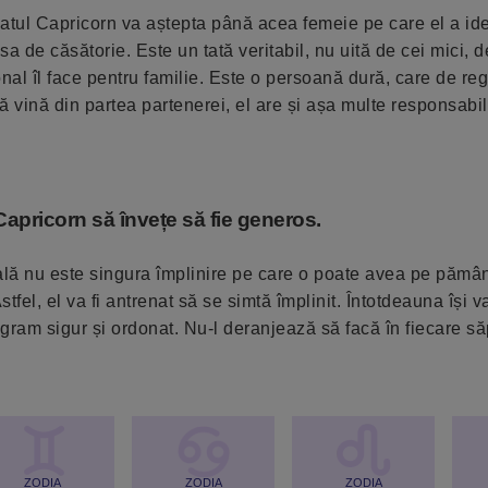
ărbatul Capricorn va aștepta până acea femeie pe care el a ide
a de căsătorie. Este un tată veritabil, nu uită de cei mici, de
onal îl face pentru familie. Este o persoană dură, care de re
să vină din partea partenerei, el are și așa multe responsabili
Capricorn să învețe să fie generos.
ală nu este singura împlinire pe care o poate avea pe pământ
stfel, el va fi antrenat să se simtă împlinit. Întotdeauna își 
rogram sigur și ordonat. Nu-l deranjează să facă în fiecare 
ZODIA
ZODIA
ZODIA