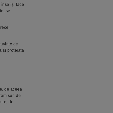
 însă își face
te, se
 rece,
cuvinte de
ă și protejată
te, de aceea
romisuri de
bire, de