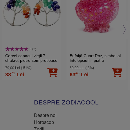
5 (2)
Cercei copacul vieții 7
Bufniță Cuart Roz, simbol al
chakre, pietre semiprețioase
înțelepciunii, piatra
dragostei, 6 cm
79,00 Lei
(-51%)
69,00 Lei
(-8%)
71
48
38
Lei
63
Lei
DESPRE ZODIACOOL
Despre noi
Horoscop
Zodii