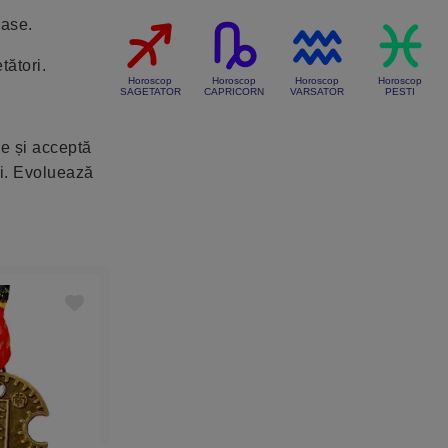
oase.
tători.
Horoscop
Horoscop
Horoscop
Horoscop
SAGETATOR
CAPRICORN
VARSATOR
PESTI
re și acceptă
ri. Evoluează
-5%