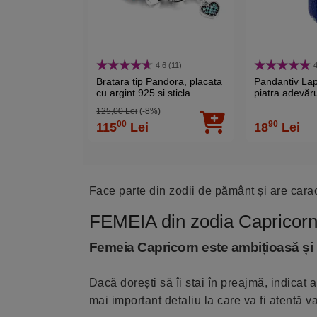
4.6 (11)
4
Bratara tip Pandora, placata
Pandantiv Lapi
cu argint 925 si sticla
piatra adevărul
Murano, charmuri inima
natural hexa
125,00 Lei
(-8%)
dragoste si simboluri
dublu vârf alb
00
90
115
Lei
18
Lei
norocoase
Face parte din zodii de pământ și are caract
FEMEIA din zodia Capricor
Femeia Capricorn este ambițioasă și m
Dacă dorești să îi stai în preajmă, indicat 
mai important detaliu la care va fi atentă va