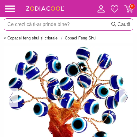
Caută
< Copacei feng shui și cristale
Copaci Feng Shui