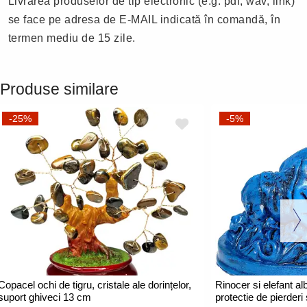
Livrarea produselor de tip electronic (e.g. pdf, wav, link)
se face pe adresa de E-MAIL indicată în comandă, în
termen mediu de 15 zile.
Produse similare
-25%
-5%
Copacel ochi de tigru, cristale ale dorințelor,
Rinocer si elefant al
suport ghiveci 13 cm
protectie de pierderi