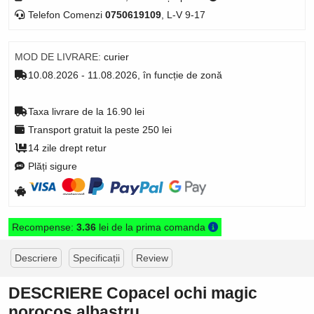
Telefon Comenzi
0750619109
, L-V 9-17
MOD DE LIVRARE:
curier
10.08.2026 - 11.08.2026, în funcție de zonă
Taxa livrare de la 16.90 lei
Transport gratuit la peste 250 lei
14 zile drept retur
Plăți sigure
Recompense:
3.36
lei de la prima comanda
Descriere
Specificații
Review
DESCRIERE Copacel ochi magic
norocos albastru