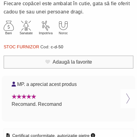
Fiecare copăcel este ambalat în cutie, gata să fie oferit
cadou ție sau unei persoane dragi.
Bani
Sanatate
Impotriva
Noroc
STOC FURNIZOR
Cod:
c-d-50
Adaugă la favorite
MP. a apreciat acest produs
N
Recomand. Recomand
Rec
Certificat conformitate, autorizație pietre