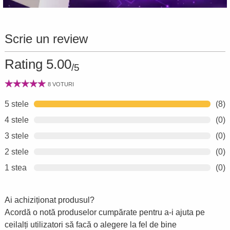
Stelele Zburătoare
Descoperă Stelele Zburătoare Anuale din secțiunea
Feng Shui și vezi care sunt zonele din casa ta
Scrie un review
influențate de aceste energii sau ce zodii sunt asociate
Rating 5.00
cu ele. Odată identificate, așază obiectele de protecție
/5
sau de activare în acele zone, sau poartă amuleta
8 VOTURI
potrivită, consultând tabelul de mai jos pentru ghidare.
5 stele
(8)
Stea
Semnificație
4 stele
(0)
2
Boala
3 stele
(0)
3
Certuri
2 stele
(0)
7
Furt
1 stea
(0)
8
Bani
Ai achiziționat produsul?
Acordă o notă produselor cumpărate pentru a-i ajuta pe
ceilalți utilizatori să facă o alegere la fel de bine