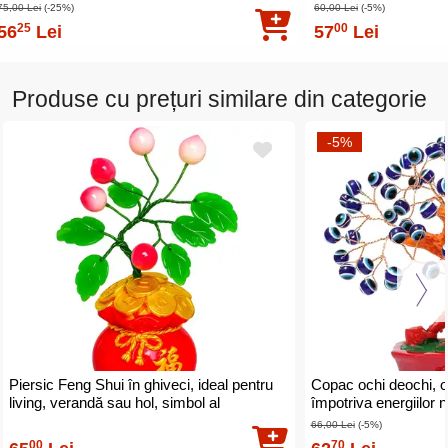
cm
75,00 Lei
(-25%)
60,00 Lei
(-5%)
25
00
56
Lei
57
Lei
Produse cu prețuri similare din categorie
-5%
Piersic Feng Shui în ghiveci, ideal pentru
Copac ochi deochi, ob
living, verandă sau hol, simbol al
împotriva energiilor 
prosperității și norocului în casă
cm
66,00 Lei
(-5%)
00
70