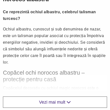
Ce reprezintă ochiul albastru, celebrul talisman
turcesc?
Ochiul albastru, cunoscut și sub denumirea de nazar,
este un talisman popular asociat cu protecția împotriva
energiilor negative, invidiei și deochiului. Se consideră
că simbolul său alungă influențele nedorite și oferă
protecție celor care îl poartă sau îl integrează în spațiile
lor.
Copăcel ochi norocos albastru –
protecție pentru casă
Copăcelul decorativ cu ochiul magic norocos este o
alegere inspirată pentru cei care doresc un simbol
puternic de protecție. Cunoscut uneori ca „ochiul lui
Vezi mai mult
Horus”, acest talisman are rolul de a oferi protecție