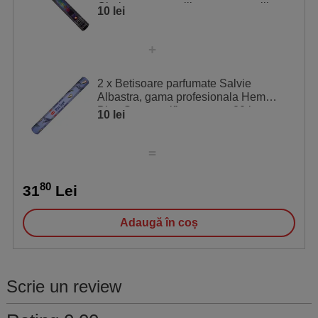
Chakras pentru eliberarea energiilor
10 lei
2 x Betisoare parfumate Salvie
Albastra, gama profesionala Hem
Blue Sage purificare casa, 20 buc
10 lei
80
31
Lei
Adaugă în coș
Scrie un review