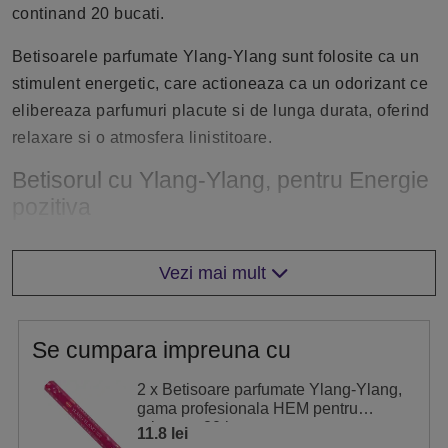
continand 20 bucati.
Betisoarele parfumate Ylang-Ylang sunt folosite ca un
stimulent energetic, care actioneaza ca un odorizant ce
elibereaza parfumuri placute si de lunga durata, oferind
relaxare si o atmosfera linistitoare.
Betisorul cu Ylang-Ylang, pentru Energie
pozitiva
Au rol purificator, elimina energiile negative, stres si
anxietatea si maresc capacitatea de concentrare, cat si
Vezi mai mult
de decizie.
Imbunatatesc cunoasterea si stimuleaza abilitatile
Se cumpara impreuna cu
intelectuale, precum si vointa si increderea in sine.
2 x Betisoare parfumate Ylang-Ylang,
gama profesionala HEM pentru
Are beneficii asupra sanatatii, actionand ca un
relaxare, 20 buc
11.8 lei
antiinflamator si antibacterian.