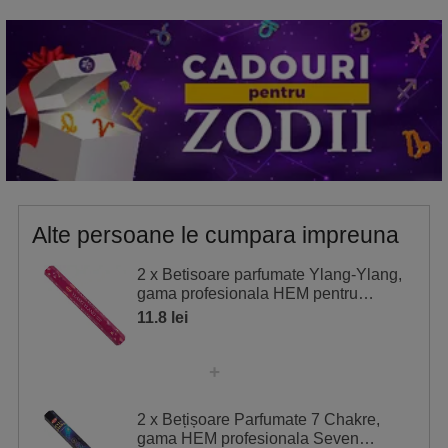
Alte persoane le cumpara impreuna
2 x Betisoare parfumate Ylang-Ylang,
gama profesionala HEM pentru
relaxare, 20 buc
11.8 lei
2 x Bețișoare Parfumate 7 Chakre,
gama HEM profesionala Seven