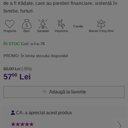
de a fi trădate, care au pierderi financiare, violență în
familie, furturi.
Familie
Dragoste
Bani
Sanatate
Impotriva
Master Feng Shui
ÎN STOC
Cod:
o-f-s-76
PROMO: În limita stocului disponibil
60,00 Lei
(-5%)
57
Lei
00
Adaugă la favorite
CA. a apreciat acest produs
C