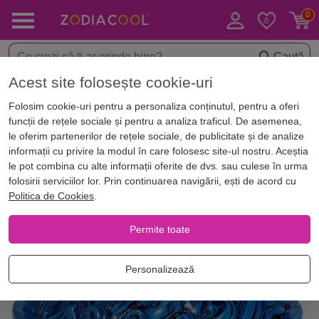
Caută
Acest site folosește cookie-uri
< Decorațiuni feng shui casa
Obiecte feng shui pe zodii
Folosim cookie-uri pentru a personaliza conținutul, pentru a oferi
-5%
funcții de rețele sociale și pentru a analiza traficul. De asemenea,
le oferim partenerilor de rețele sociale, de publicitate și de analize
informații cu privire la modul în care folosesc site-ul nostru. Aceștia
le pot combina cu alte informații oferite de dvs. sau culese în urma
folosirii serviciilor lor. Prin continuarea navigării, ești de acord cu
Politica de Cookies
.
Permite toate
Personalizează