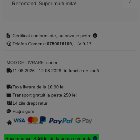
Recomand. Super multumita!
Rec
Certificat conformitate, autorizație pietre
Telefon Comenzi
0750619109
, L-V 9-17
MOD DE LIVRARE:
curier
11.08.2026 - 12.08.2026, în funcție de zonă
Taxa livrare de la 16.90 lei
Transport gratuit la peste 250 lei
14 zile drept retur
Plăți sigure
Recompense:
4.56
lei de la prima comanda