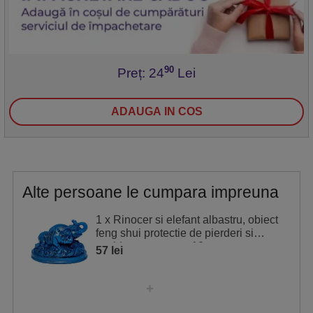
90
Preț: 24
Lei
ADAUGA IN COS
Alte persoane le cumpara impreuna
1 x Rinocer si elefant albastru, obiect
feng shui protectie de pierderi si
accidente, statueta 10 cm
57 lei