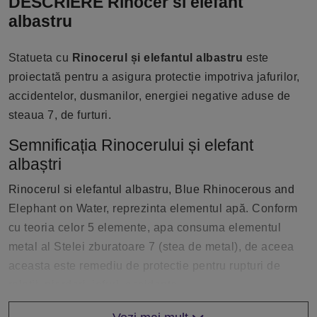
DESCRIERE Rinocer si elefant
albastru
Statueta cu
Rinocerul și elefantul albastru
este
proiectată pentru a asigura protectie impotriva jafurilor,
accidentelor, dusmanilor, energiei negative aduse de
steaua 7, de furturi.
Semnificația Rinocerului și elefant
albaștri
Rinocerul si elefantul albastru, Blue Rhinocerous and
Elephant on Water, reprezinta elementul apă. Conform
cu teoria celor 5 elemente, apa consuma elementul
metal al Stelei zburatoare 7 (stea de metal), de aceea
aceasta este remediu de protectie pentru rupturi de
relatii, pierderi, jafuri, accidente.
Elefantul este un simbol al puterii, intelepciunii,