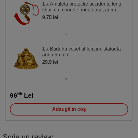
1 x Amuleta protecție accidente feng
shui, cu monede norocoase, auriu
sirag rosu
9.75 lei
1 x Buddha vesel al fericirii, statueta
auriu 65 mm
29.9 lei
65
96
Lei
Adaugă în coș
Scrie un review