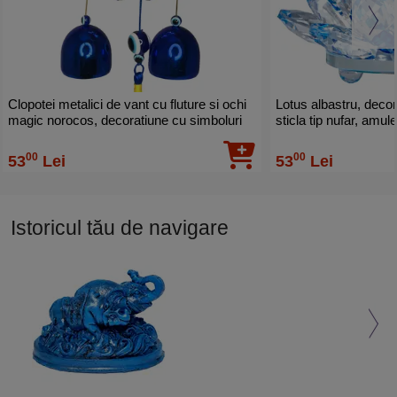
Clopotei metalici de vant cu fluture si ochi
Lotus albastru, decora
magic norocos, decoratiune cu simboluri
sticla tip nufar, amul
de relatii armonioase, casa si gradina 26
cm
cm
00
00
53
Lei
53
Lei
Istoricul tău de navigare