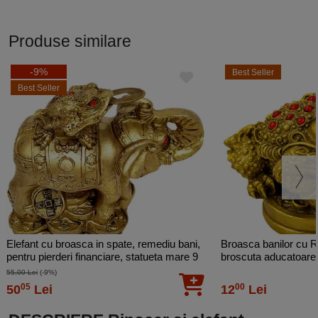
Produse similare
-9%
Best Seller
Best Seller
Elefant cu broasca in spate, remediu bani,
Broasca banilor cu R
pentru pierderi financiare, statueta mare 9
broscuta aducatoare 
cm
55,00 Lei
(-9%)
05
00
50
Lei
12
Lei