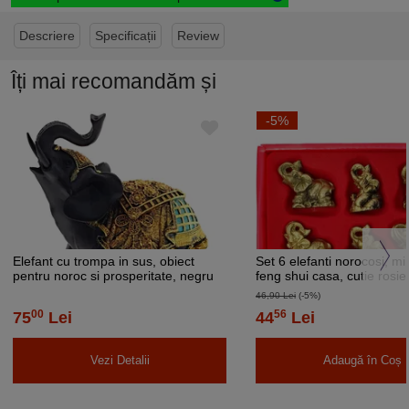
Descriere
Specificații
Review
Îți mai recomandăm și
-5%
Elefant cu trompa in sus, obiect
Set 6 elefanti norocosi, mi
pentru noroc si prosperitate, negru
feng shui casa, cutie rosie
46,90 Lei
(-5%)
00
56
75
Lei
44
Lei
Vezi Detalii
Adaugă în Coș