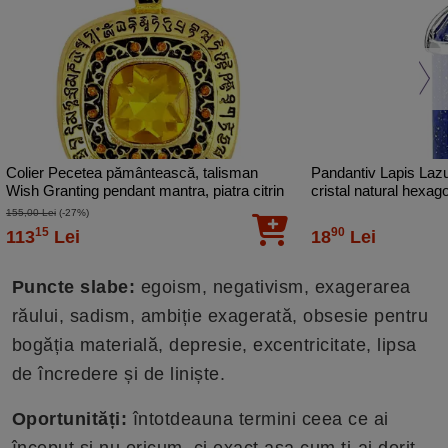
Colier Pecetea pământească, talisman
Pandantiv Lapis Lazul
Wish Granting pendant mantra, piatra citrin
cristal natural hexa
albastru
155,00 Lei
(-27%)
15
90
113
Lei
18
Lei
Puncte slabe:
egoism, negativism, exagerarea
răului, sadism, ambiție exagerată, obsesie pentru
bogăția materială, depresie, excentricitate, lipsa
de încredere și de liniște.
Oportunități:
întotdeauna termini ceea ce ai