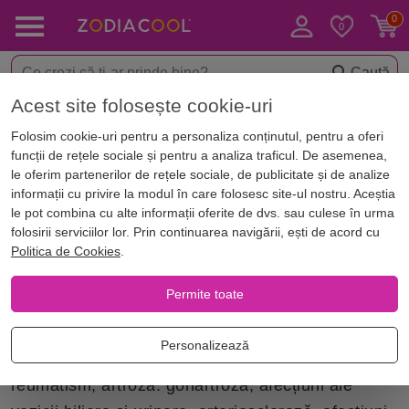
Caută
Acest site folosește cookie-uri
Acasă
Zodii
Zodiac european
Capricorn
Zodia Capricorn. San
Folosim cookie-uri pentru a personaliza conținutul, pentru a oferi
Zodia Capricorn. Sanatate
funcții de rețele sociale și pentru a analiza traficul. De asemenea,
Capricorn
le oferim partenerilor de rețele sociale, de publicitate și de analize
informații cu privire la modul în care folosesc site-ul nostru. Aceștia
le pot combina cu alte informații oferite de dvs. sau culese în urma
folosirii serviciilor lor. Prin continuarea navigării, ești de acord cu
Ai o perseverență greu de doborât. Spiritul tău de
Politica de Cookies
.
organizare este dus la superlativ.
Permite toate
Organe:
genunchii, pielea și sistemul osos
Personalizează
Boli:
eczeme, probleme ale oaselor, precum
reumatism, artroză: gonartroză, afecțiuni ale