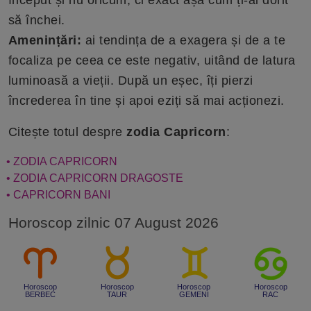
început și nu oricum, ci exact așa cum ți-ai dorit
să închei.
Amenințări:
ai tendința de a exagera și de a te
focaliza pe ceea ce este negativ, uitând de latura
luminoasă a vieții. După un eșec, îți pierzi
încrederea în tine și apoi eziți să mai acționezi.
Citește totul despre
zodia Capricorn
:
• ZODIA CAPRICORN
• ZODIA CAPRICORN DRAGOSTE
• CAPRICORN BANI
Horoscop zilnic 07 August 2026
Horoscop
Horoscop
Horoscop
Horoscop
BERBEC
TAUR
GEMENI
RAC