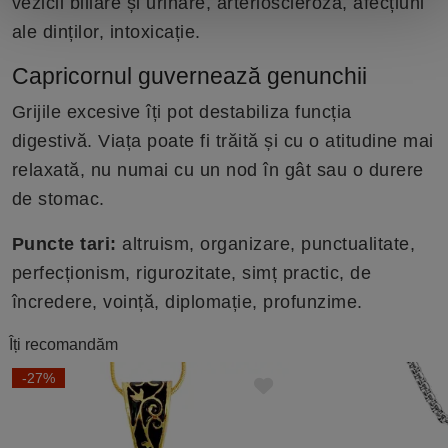
vezicii biliare și urinare, arterioscleroză, afecțiuni
ale dinților, intoxicație.
Capricornul guvernează genunchii
Grijile excesive îți pot destabiliza funcția
digestivă. Viața poate fi trăită și cu o atitudine mai
relaxată, nu numai cu un nod în gât sau o durere
de stomac.
Puncte tari:
altruism, organizare, punctualitate,
perfecționism, rigurozitate, simț practic, de
încredere, voință, diplomație, profunzime.
Îți recomandăm
-27%