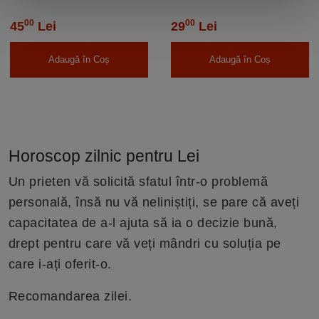
00
00
45
Lei
29
Lei
Adaugă în Coș
Adaugă în Coș
Horoscop zilnic pentru Lei
Un prieten vă solicită sfatul într-o problemă
personală, însă nu vă neliniștiți, se pare că aveți
capacitatea de a-l ajuta să ia o decizie bună,
drept pentru care vă veți mândri cu soluția pe
care i-ați oferit-o.
Recomandarea zilei.