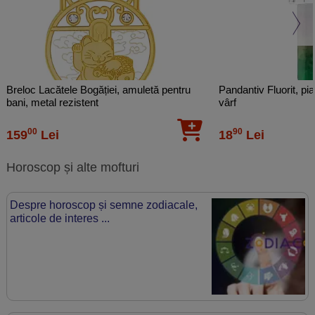
Breloc Lacătele Bogăției, amuletă pentru
Pandantiv Fluorit, piat
bani, metal rezistent
vârf
00
90
159
Lei
18
Lei
Horoscop și alte mofturi
Despre horoscop și semne zodiacale,
articole de interes ...