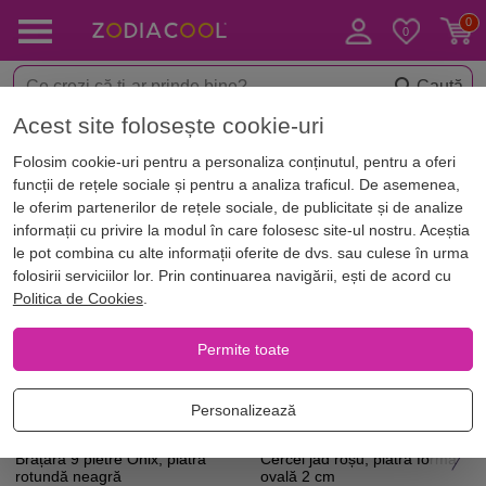
Caută
Acest site folosește cookie-uri
Acasă
Horoscop
Horoscop zilnic
Horoscop Leu azi, 09 August 2
Folosim cookie-uri pentru a personaliza conținutul, pentru a oferi
Horoscop Leu azi, 09 August 2026
funcții de rețele sociale și pentru a analiza traficul. De asemenea,
le oferim partenerilor de rețele sociale, de publicitate și de analize
informații cu privire la modul în care folosesc site-ul nostru. Aceștia
Produse pentru Leu
le pot combina cu alte informații oferite de dvs. sau culese în urma
folosirii serviciilor lor. Prin continuarea navigării, ești de acord cu
Politica de Cookies
.
Permite toate
Personalizează
Brățară 9 pietre Onix, piatră
Cercei jad roșu, piatra formă
rotundă neagră
ovală 2 cm