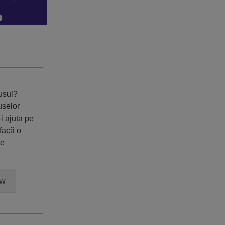
dusul?
uselor
i ajuta pe
 facă o
ne
ew