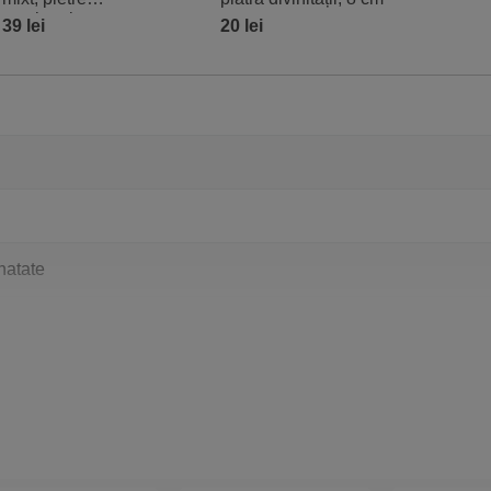
semipretioase
39 lei
20 lei
multicolor
natate
ion, Capricorn, Varsator, Pesti
a