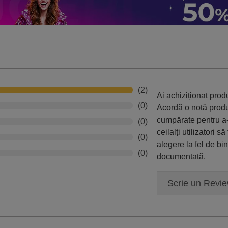
(2)
Ai achiziționat pro
(0)
Acordă o notă prod
cumpărate pentru a-
(0)
ceilalți utilizatori să
(0)
alegere la fel de bi
(0)
documentată.
Scrie un Revi