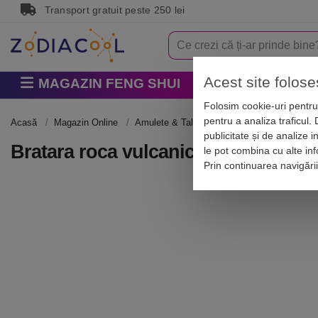
Transport gratuit peste 250 lei
Acest site folose
MAGAZIN FENG SHUI
Horoscop
Zodi
Folosim cookie-uri pentru 
pentru a analiza traficul.
Acasă
Magazin Online
Amulete & Talismane
Talismane noroco
publicitate și de analize i
Bratara roca vulcanica lava si cruciul
le pot combina cu alte info
Prin continuarea navigări