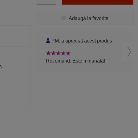
Adaugă la favorite
PM. a apreciat acest produs
M
Recomand. Este minunatā!
Rec
ă