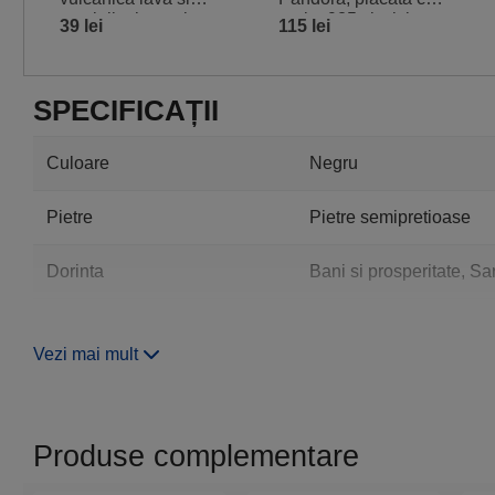
cruciulita hematit,
argint 925 si sticla
39 lei
115 lei
femei si barbati,
Murano, charmuri
elastic
inima dragoste si
simboluri
SPECIFICAȚII
Culoare
Negru
Pietre
Pietre semipretioase
Dorinta
Bani si prosperitate, Sa
Zodii Europene
Berbec, Fecioara, Scorp
Vezi mai mult
Zodii chinezesti
Cocos
Piatra
Hematit, Roca vulcanic
Produse complementare
Material
Pietre semipretioase