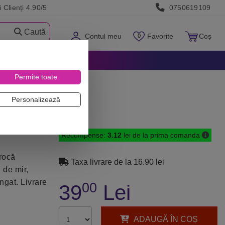
 Clienți 4.90/5
0750619109
Caută
Contul meu
Favorite
Coș
Permite toate
Personalizează
Recompense:
3.12
lei de la prima comanda
 rocă
Taxa livrare de la 16.90 lei
 de mir,
ngat. Livrare
00
39
Lei
ADAUGĂ ÎN COȘ