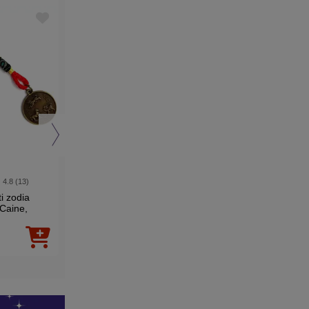
-5%
Best Seller
NOU
4.8 (13)
5 (4)
ti zodia
Bufniță Ametist, simbol
Sticker cu forța vitală 
 Caine,
al înțelepciunii, piatra
Mâna lui Hamsa, pent
n si noroc,
divinității
protecție, autocolant
69,00 Lei
(-5%)
verde 5 cm
55
00
65
Lei
13
Lei