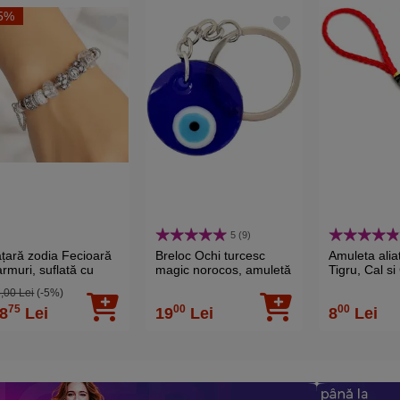
5%
5 (9)
ățară zodia Fecioară
Breloc Ochi turcesc
Amuleta alia
rmuri, suflată cu
magic norocos, amuletă
Tigru, Cal si
int cu strasuri
de protecție a relațiilor
pentru spriji
,00 Lei
(-5%)
ntate în charmuri,
și împotriva invidiei,
auriu
75
00
00
8
Lei
19
Lei
8
Lei
x solid de calitate alb
albastru 7.5 cm
 cm