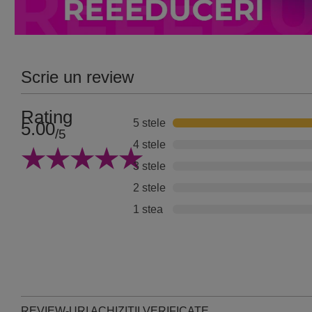
Scrie un review
Rating
5 stele
5.00
/5
4 stele
3 stele
2 stele
1 stea
REVIEW-URI ACHIZITII VERIFICATE