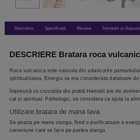
Descriere
Specificații
Review
Întrebări și răspuns
DESCRIERE Bratara roca vulcanica 
Roca vulcanica este nascuta din adancurile pamantului s
spiritualitatea. Energia sa era considerata datatoare de 
Împreună cu cruciulița din piatră Hematit are de asemen
cat si spiritual. Psihologic, se considera ca ajuta la eli
Utilizare bratara de mana lava
Se poarta pe mana stanga, fiind o purificatoare a energiei
conexiune care se face pe partea stanga.