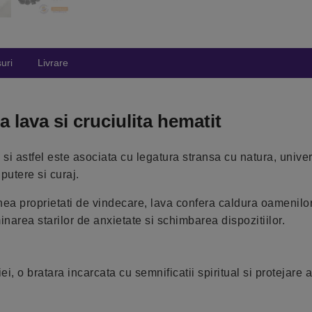
uri
Livrare
lava si cruciulita hematit
i astfel este asociata cu legatura stransa cu natura, univer
putere si curaj.
ea proprietati de vindecare, lava confera caldura oamenilor,
minarea starilor de anxietate si schimbarea dispozitiilor.
, o bratara incarcata cu semnificatii spiritual si protejare a 