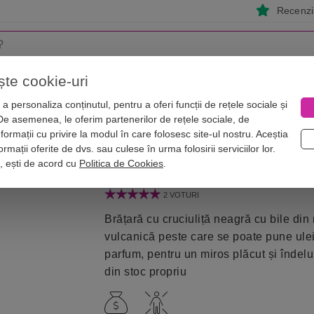
Recenzii
ște cookie-uri
i
Astrologie
Numerologie
Feng Shui
Vise
a personaliza conținutul, pentru a oferi funcții de rețele sociale și
 De asemenea, le oferim partenerilor de rețele sociale, de
ase
Bratara roca vulcanica lava si cruciulita hematit
nformații cu privire la modul în care folosesc site-ul nostru. Aceștia
ita hematit, femei si barbati, elastic
rmații oferite de dvs. sau culese în urma folosirii serviciilor lor.
i, ești de acord cu
Politica de Cookies
.
2 VOTURI
Brățară cu cruciuliță neagră cu bile din
vulcanică peste care se poate pune ulei
parfum, pentru un miros plăcut și îndelu
din stoc propriu