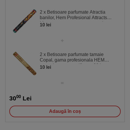
2 x Betisoare parfumate Atractia
banilor, Hem Profesional Attracts
Money, pentru a atrage norocul
10 lei
2 x Betisoare parfumate tamaie
Copal, gama profesionala HEM
naturale pentru purificare, 20 buc
10 lei
00
30
Lei
Adaugă în coș