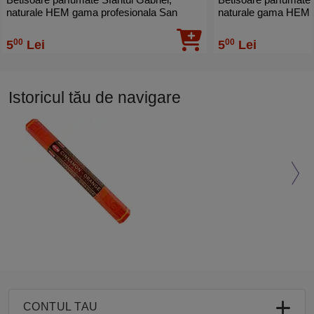
naturale HEM gama profesionala San
naturale gama HEM profesionala San
Gabriel, 20 buc
Miguel purificare, 20
00
00
5
Lei
5
Lei
Istoricul tău de navigare
CONTUL TAU