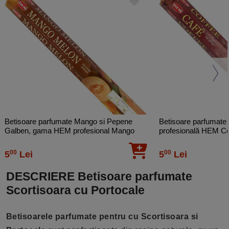
Betisoare parfumate Mango si Pepene
Betisoare parfumate
Galben, gama HEM profesional Mango
profesională HEM Co
Melon, pentru rugaciune si meditatie, 20
energizare 20 buc
buc
00
00
5
Lei
5
Lei
DESCRIERE Betisoare parfumate
Scortisoara cu Portocale
Betisoarele parfumate pentru cu Scortisoara si