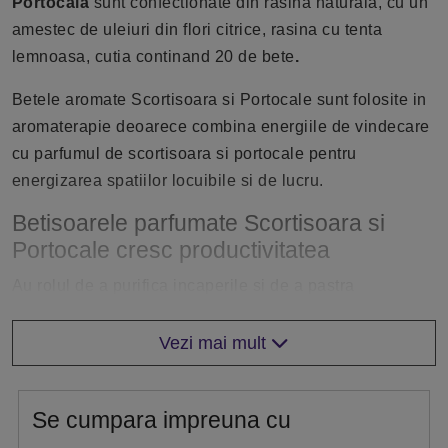
Portocala
sunt confectionate din rasina naturala, cu un
amestec de uleiuri din flori citrice, rasina cu tenta
lemnoasa, cutia continand 20 de bete
.
Betele aromate Scortisoara si Portocale sunt folosite in
aromaterapie deoarece combina energiile de vindecare
cu parfumul de scortisoara si portocale pentru
energizarea spatiilor locuibile si de lucru.
Betisoarele parfumate Scortisoara si
Portocale cresc productivitatea
Au rolul de a purifica incaperile si de a pastra
concentrarea pentru a asigura succesul obiectivelor
propuse.
Vezi mai mult
Actioneaza ca un odorizant ce elimina mirosurile
neplacute si pastreaza o atmosfera placuta si relaxanta.
Se cumpara impreuna cu