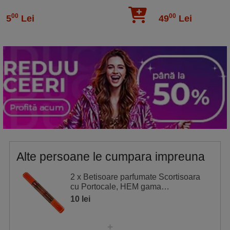
auriu
00
00
5
Lei
49
Lei
Alte persoane le cumpara impreuna
2 x Betisoare parfumate Scortisoara
cu Portocale, HEM gama
profesionala Cinnamon Orange 20
10 lei
buc