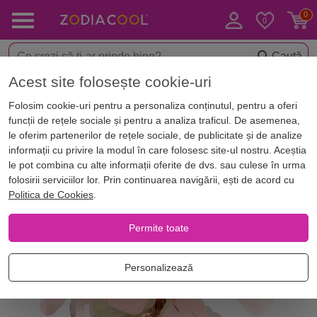
Caută
Acest site folosește cookie-uri
< Copacei feng shui și cristale
Copacei pietre semiprețioase
Folosim cookie-uri pentru a personaliza conținutul, pentru a oferi
funcții de rețele sociale și pentru a analiza traficul. De asemenea,
le oferim partenerilor de rețele sociale, de publicitate și de analize
informații cu privire la modul în care folosesc site-ul nostru. Aceștia
le pot combina cu alte informații oferite de dvs. sau culese în urma
folosirii serviciilor lor. Prin continuarea navigării, ești de acord cu
Politica de Cookies
.
Permite toate
Personalizează