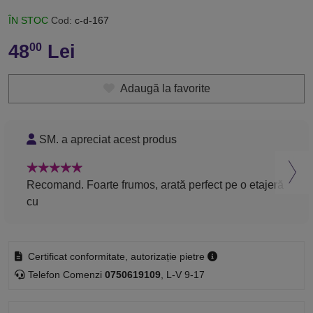
ÎN STOC
Cod:
c-d-167
48
Lei
00
Adaugă la favorite
SM. a apreciat acest produs
GI
Recomand. Foarte frumos, arată perfect pe o etajeră
REC
cu
Certificat conformitate, autorizație pietre
Telefon Comenzi
0750619109
, L-V 9-17