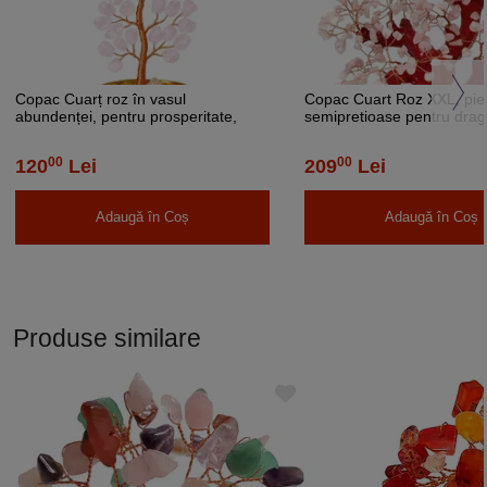
Copac Cuarț roz în vasul
Copac Cuart Roz XXL, pie
abundenței, pentru prosperitate,
semipretioase pentru drag
metal de calitate, 17 cm
casatorie, 25-27 cm
00
00
120
Lei
209
Lei
Adaugă în Coș
Adaugă în Coș
Produse similare