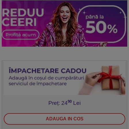
Cal, Amulete norocoase Capra, Amulete
norocoase Maimuta, Amulete norocoase Cocos,
Amulete norocoase Caine, Amulete norocoase
Mistret
Forma
Copac
Tip
Pomisori pietre semipretioase
Copacel
Piatra
Cuart roz
Web
7007=Pink
Color
90
Color
Roz
Preț: 24
Lei
ADAUGA IN COS