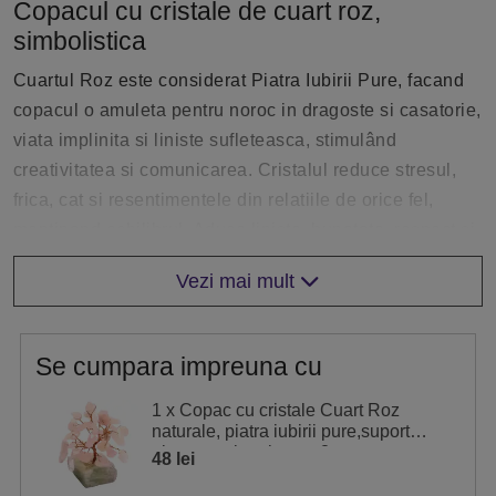
Copacul cu cristale de cuart roz,
simbolistica
Cuartul Roz este considerat Piatra Iubirii Pure, facand
copacul o amuleta pentru noroc in dragoste si casatorie,
viata implinita si liniste sufleteasca, stimulând
creativitatea si comunicarea. Cristalul reduce stresul,
frica, cat si resentimentele din relatiile de orice fel,
mentinand echilibrul. Aduce liniste, bunatate, respect si
toleranta. Inlatura gandurile si energiile negative si
Vezi mai mult
mareste fidelitatea. Aduce bunatate si liniste
sufleteasca.
Utilizarea Copacul din cuart roz in feng shui
Se cumpara impreuna cu
Copacul cu cristale din cuart roz poate fi asezat in:
1 x Copac cu cristale Cuart Roz
naturale, piatra iubirii pure,suport
- coltul dragostei din dormitor, living, respectiv în Sud-
pietre semipretioase, 8 cm
48 lei
Vest, pentru a atrage dragoste, romantism, armonie