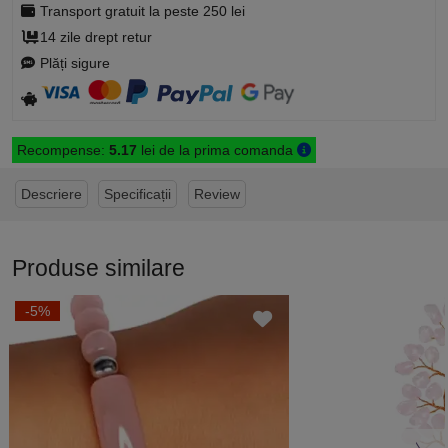
Transport gratuit la peste 250 lei
14 zile drept retur
Plăți sigure
Recompense:
5.17
lei de la prima comanda
Descriere
Specificații
Review
Produse similare
-5%