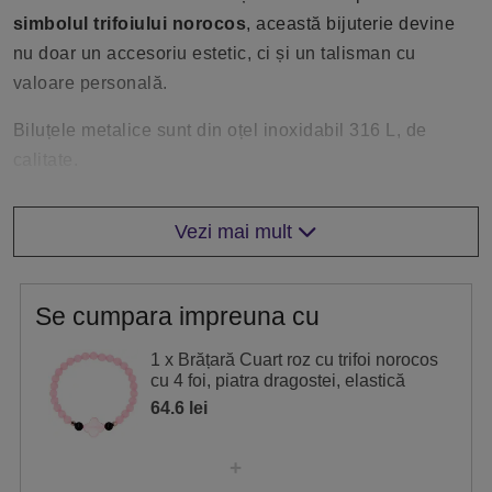
simbolul trifoiului norocos
, această bijuterie devine
nu doar un accesoriu estetic, ci și un talisman cu
valoare personală.
Biluțele metalice sunt din oțel inoxidabil 316 L, de
calitate.
Ideală pentru a fi purtată zilnic sau la ocazii speciale,
Vezi mai mult
această brățară cu cuart roz și trifoi norocos poate fi și
un cadou deosebit, aducând un plus de eleganță și
noroc.
Se cumpara impreuna cu
Cum să folosești remediile Feng Shui în funcție de
1 x Brățară Cuart roz cu trifoi norocos
Stelele Zburătoare
cu 4 foi, piatra dragostei, elastică
Descoperă Stelele Zburătoare Anuale din secțiunea
64.6 lei
Feng Shui și vezi care sunt zonele din casa ta
influențate de aceste energii sau ce zodii sunt asociate
cu ele. Odată identificate, așază obiectele de protecție