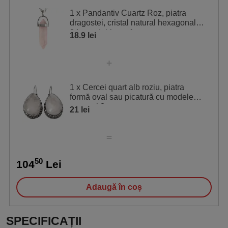
1 x Pandantiv Cuartz Roz, piatra
sau de activare în acele zone, sau poartă amuleta
dragostei, cristal natural hexagonal
potrivită, consultând tabelul de mai jos pentru ghidare.
34 mm dublu varf
18.9 lei
Stea
Semnificație
4
Dragoste
1 x Cercei quart alb roziu, piatra
formă oval sau picatură cu modele
grecești 3 cm
21 lei
50
104
Lei
Adaugă în coș
SPECIFICAȚII