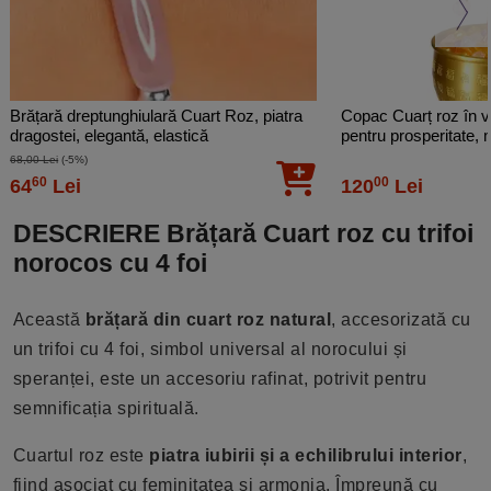
Brățară dreptunghiulară Cuart Roz, piatra
Copac Cuarț roz în v
dragostei, elegantă, elastică
pentru prosperitate, m
cm
68,00 Lei
(-5%)
60
00
64
Lei
120
Lei
DESCRIERE Brățară Cuart roz cu trifoi
norocos cu 4 foi
Această
brățară din cuart roz natural
, accesorizată cu
un trifoi cu 4 foi, simbol universal al norocului și
speranței, este un accesoriu rafinat, potrivit pentru
semnificația spirituală.
Cuartul roz este
piatra iubirii și a echilibrului interior
,
fiind asociat cu feminitatea și armonia. Împreună cu