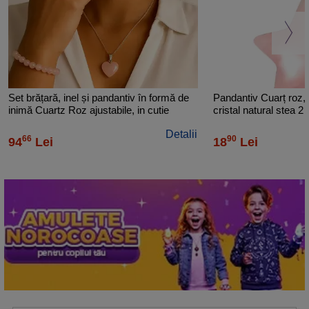
Set brățară, inel și pandantiv în formă de
Pandantiv Cuarț roz, p
inimă Cuartz Roz ajustabile, in cutie
cristal natural stea 2
bijuterii
Detalii
66
90
94
Lei
18
Lei