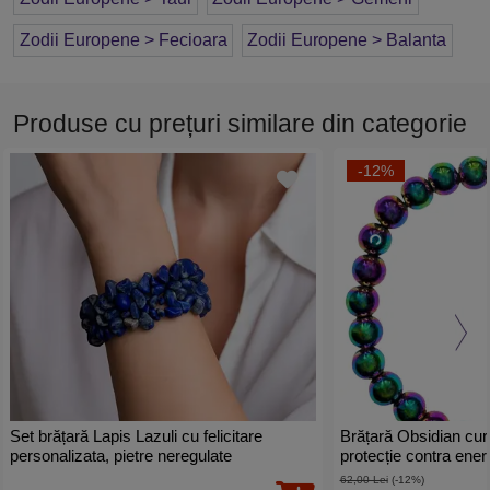
Zodii Europene > Fecioara
Zodii Europene > Balanta
Produse cu prețuri similare din categorie
-12%
Set brățară Lapis Lazuli cu felicitare
Brățară Obsidian cur
personalizata, pietre neregulate
protecție contra energ
natural electroplated 
62,00 Lei
(-12%)