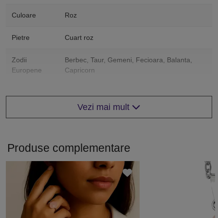
Culoare
Roz
Pietre
Cuart roz
Zodii
Berbec, Taur, Gemeni, Fecioara, Balanta,
Europene
Capricorn
Zodii
Capra
chinezesti
Vezi mai mult
Piatra
Cuart roz
Produse complementare
Color
Roz