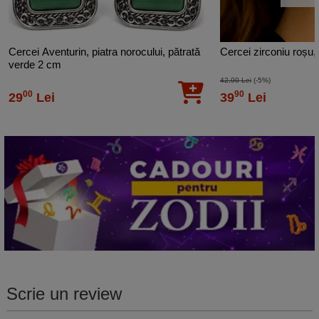
Cercei Aventurin, piatra norocului, pătrată
Cercei zirconiu roșu,
verde 2 cm
42,00 Lei
(-5%)
00
90
29
Lei
39
Lei
Scrie un review