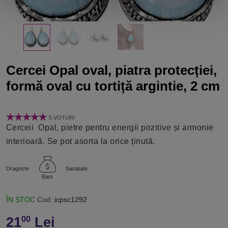
Cercei Opal oval, piatra protecției,
formă oval cu tortiță argintie, 2 cm
5 VOTURI
Cerceii Opal, pietre pentru energii pozitive și armonie
interioară. Se pot asorta la orice ținută.
Dragoste
Sanatate
Bani
ÎN STOC
Cod:
icpsc1292
21
Lei
00