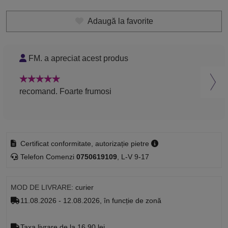
Adaugă la favorite
FM. a apreciat acest produs
P
recomand. Foarte frumosi
Rec
Certificat conformitate, autorizație pietre
Telefon Comenzi
0750619109
, L-V 9-17
MOD DE LIVRARE:
curier
11.08.2026 - 12.08.2026, în funcție de zonă
Taxa livrare de la 16.90 lei