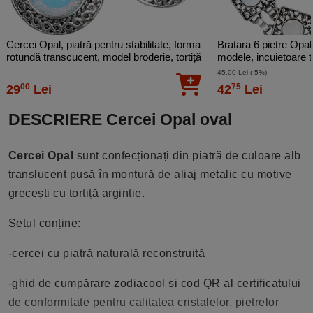
Cercei Opal, piatră pentru stabilitate, forma
Bratara 6 pietre Opal,
rotundă transcucent, model broderie, tortiță
modele, incuietoare t
45,00 Lei
(-5%)
00
75
29
Lei
42
Lei
DESCRIERE Cercei Opal oval
Cercei Opal
sunt confecționați din piatră de culoare alb
translucent pusă în montură de aliaj metalic cu motive
grecești cu tortiță argintie.
Setul conține:
-cercei cu piatră naturală reconstruită
-ghid de cumpărare zodiacool si cod QR al certificatului
de conformitate pentru calitatea cristalelor, pietrelor