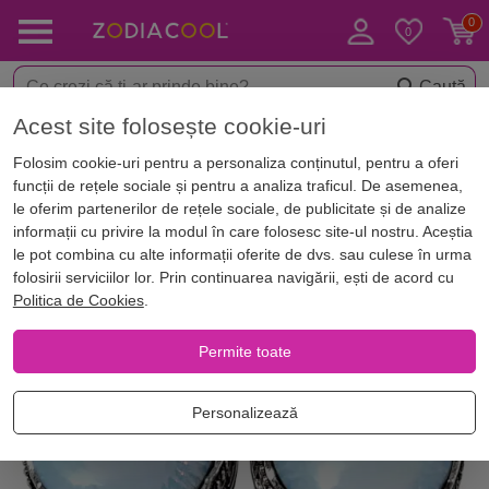
Caută
Acest site folosește cookie-uri
< Bijuterii norocoase
Cercei cu pietre semipretioase
Folosim cookie-uri pentru a personaliza conținutul, pentru a oferi
funcții de rețele sociale și pentru a analiza traficul. De asemenea,
le oferim partenerilor de rețele sociale, de publicitate și de analize
informații cu privire la modul în care folosesc site-ul nostru. Aceștia
le pot combina cu alte informații oferite de dvs. sau culese în urma
folosirii serviciilor lor. Prin continuarea navigării, ești de acord cu
Politica de Cookies
.
Permite toate
Personalizează