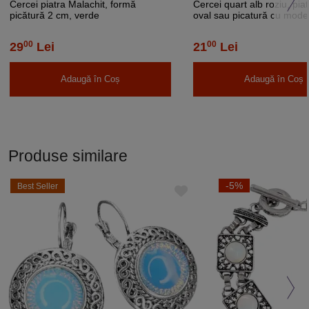
Cercei piatra Malachit, formă
Cercei quart alb roziu, pia
picătură 2 cm, verde
oval sau picatură cu model
3 cm
00
00
29
Lei
21
Lei
Adaugă în Coș
Adaugă în Coș
Produse similare
-5%
Best Seller