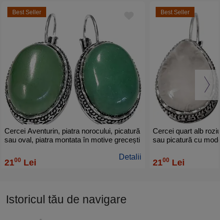
Best Seller
Best Seller
Cercei Aventurin, piatra norocului, picatură
Cercei quart alb roziu
sau oval, piatra montata în motive grecești
sau picatură cu mode
si tortiță argintie verde 3 cm
Detalii
00
00
21
Lei
21
Lei
Istoricul tău de navigare