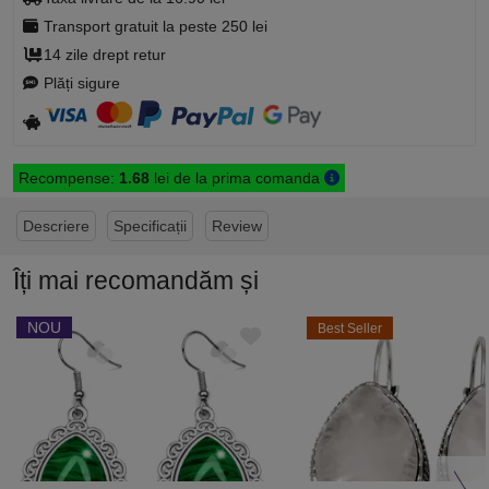
Transport gratuit la peste 250 lei
14 zile drept retur
Plăți sigure
Recompense:
1.68
lei de la prima comanda
Descriere
Specificații
Review
Îți mai recomandăm și
NOU
Best Seller