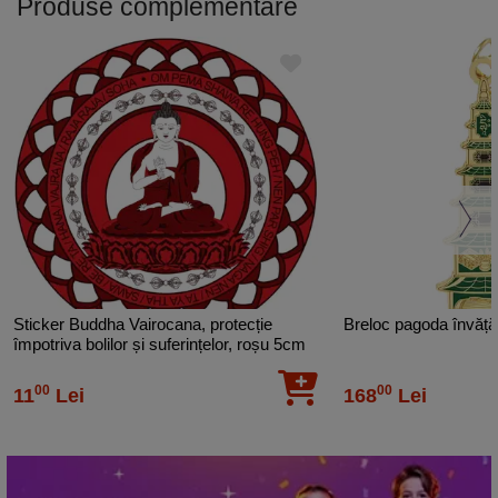
Produse complementare
Color
Albastru
Sticker Buddha Vairocana, protecție
Breloc pagoda învățăt
împotriva bolilor și suferințelor, roșu 5cm
00
00
11
Lei
168
Lei