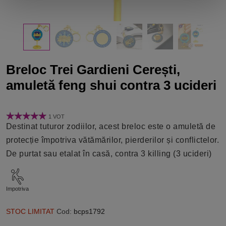
Breloc Trei Gardieni Cerești,
amuletă feng shui contra 3 ucideri
1 VOT
Destinat tuturor zodiilor, acest breloc este o amuletă de
protecție împotriva vătămărilor, pierderilor și conflictelor.
De purtat sau etalat în casă, contra 3 killing (3 ucideri)
Impotriva
STOC LIMITAT
Cod:
bcps1792