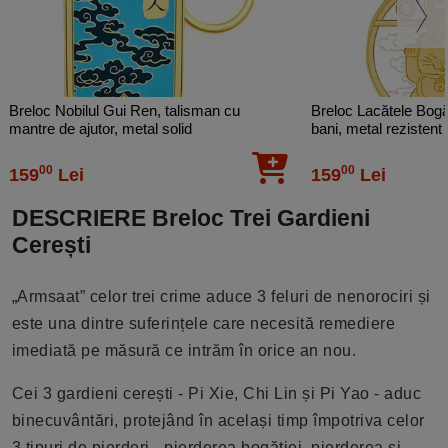
Breloc Nobilul Gui Ren, talisman cu
Breloc Lacătele Bogă
mantre de ajutor, metal solid
bani, metal rezistent
00
00
159
Lei
159
Lei
DESCRIERE Breloc Trei Gardieni
Cerești
„Armsaat” celor trei crime aduce 3 feluri de nenorociri și
este una dintre suferințele care necesită remediere
imediată pe măsură ce intrăm în orice an nou.
Cei 3 gardieni cerești - Pi Xie, Chi Lin și Pi Yao - aduc
binecuvântări, protejând în același timp împotriva celor
3 tipuri de pierderi - pierderea bogăției, pierderea și