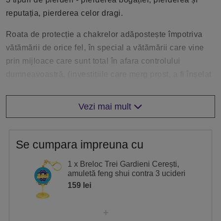
reputația, pierderea celor dragi.
Roata de protecție a chakrelor adăpostește împotriva
vătămării de orice fel, în special a vătămării care vine
prin mijloace care sunt total în afara controlului
dumneavoastră. (investițiile care merg prost, a fi înșelat
sau înșelat, forță majoră, dezastru natural.)
Vezi mai mult
Se poartă la chei, rucsac, geantă sau se etalează în
casă.
Se cumpara impreuna cu
Dimensiunile brelocurilor sunt: L 14 cm, respectiv L 11
cm și l 4,5 cm.
1 x Breloc Trei Gardieni Cerești,
amuletă feng shui contra 3 ucideri
Cum să folosești remediile Feng Shui în funcție de
159 lei
Stelele Zburătoare
Descoperă Stelele Zburătoare Anuale din secțiunea
Feng Shui și vezi care sunt zonele din casa ta