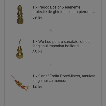
influențate de aceste energii sau ce zodii sunt asociate
1 x Pagoda celor 5 elemente,
cu ele. Odată identificate, așază obiectele de protecție
protectie de ghinion, contra pierderi
financiare si boli, 13 cm
59 lei
sau de activare în acele zone, sau poartă amuleta
potrivită, consultând tabelul de mai jos pentru ghidare.
Stea
Semnificație
1 x Wu Lou pentru sanatate, obiect
7
Furt
feng shui impotriva bolilor si
3
Ucideri
accidentelor, decor metal cu fir rosu
85 lei
1 x Canaf Zodia Porc/Mistret, amuleta
feng shui cu monede
12 lei