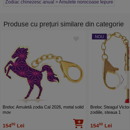
Zodiac chinezesc anual > Amulete norocoase Iepure
Produse cu prețuri similare din categorie
NOU
Breloc Amuletă zodia Cal 2026, metal solid
Breloc Steagul Victor
mov
zodiile, steaua 1
00
00
154
Lei
154
Lei