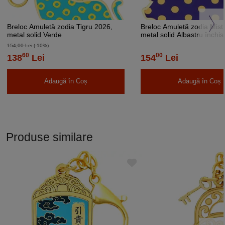
Breloc Amuletă zodia Tigru 2026,
Breloc Amuletă zodia Mist
metal solid Verde
metal solid Albastru închis
154,00 Lei
(-10%)
60
00
138
Lei
154
Lei
Adaugă în Coș
Adaugă în Coș
Produse similare