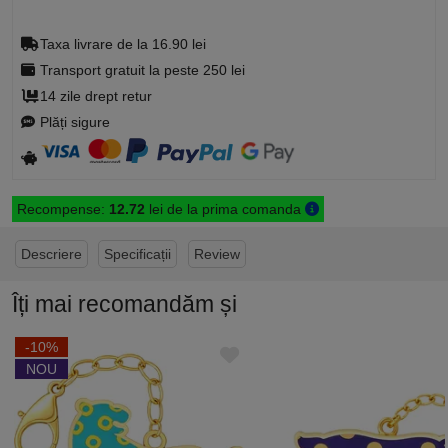
Taxa livrare de la 16.90 lei
Transport gratuit la peste 250 lei
14 zile drept retur
Plăți sigure
Recompense:
12.72
lei de la prima comanda
Descriere
Specificații
Review
Îți mai recomandăm și
-10%
NOU