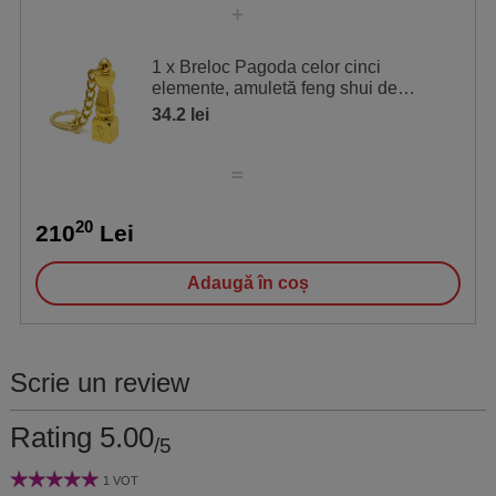
1 x Breloc Pagoda celor cinci
elemente, amuletă feng shui de
protecție de pierderi financiare și
34.2 lei
20
210
Lei
Adaugă în coș
Scrie un review
Rating 5.00
/5
1 VOT