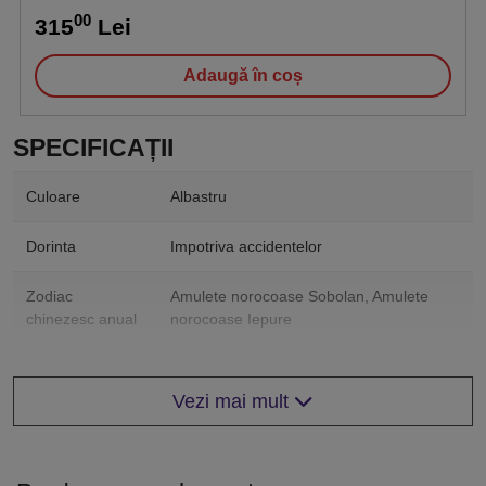
00
315
Lei
Adaugă în coș
SPECIFICAȚII
Culoare
Albastru
Dorinta
Impotriva accidentelor
Zodiac
Amulete norocoase Sobolan, Amulete
chinezesc anual
norocoase Iepure
Forma
Mantra
Vezi mai mult
Lungime
14 cm
Latime
4,5 cm