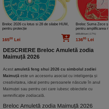
Breloc 2026 cu lotus si 28 de silabe HUM,
Breloc Suma Zece și 
pentru protecție
pentru amplificarea n
165,00 Lei
(-17%)
00
95
165
Lei
136
Lei
DESCRIERE Breloc Amuletă zodia
Maimuță 2026
Acest
amuletă feng shui 2026 cu simbolul zodiei
Maimuță
este un accesoriu asociat cu inteligența și
creativitatea, ideal pentru persoanele născute în anul
Maimuței sau pentru cei care iubesc obiectele cu
semnificație zodiacală.
Breloc Amuletă zodia Maimuță 2026