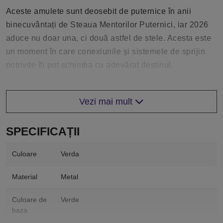
Aceste amulete sunt deosebit de puternice în anii
binecuvântați de Steaua Mentorilor Puternici, iar 2026
aduce nu doar una, ci două astfel de stele. Acesta este
un moment în care conexiunile și sistemele de sprijin
potrivite îți pot schimba cu adevărat destinul.
Cui i se adresează amuleta cu zodia
Maimuță
Vezi mai mult
Cei care au zodia Maimuță în hartă, propriul tău semn –
SPECIFICAȚII
pentru putere personală
Zodiei Șarpe, prietenul tău secret – un aliat ascuns care
Culoare
Verda
te ajută, adesea fără ca tu să știi măcar
Zodiilor Șobolan și Dragon, unul dintre aliații tăi
Material
Metal
zodiacali – pentru a atrage munca în echipă, armonia și
succesul
Culoare de
Verde
baza
Poartă semnul care se aliniază cu intenția inimii tale și