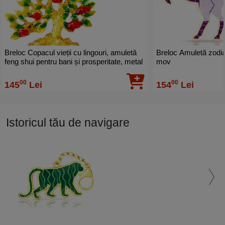
Breloc Copacul vieții cu lingouri, amuletă
Breloc Amuletă zodia
feng shui pentru bani și prosperitate, metal
mov
multicolor 9.5 cm
00
00
145
Lei
154
Lei
Istoricul tău de navigare