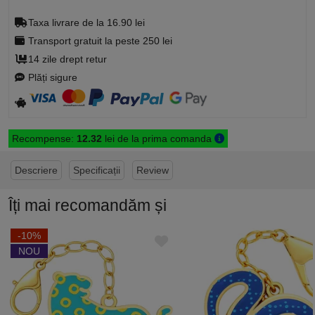
Taxa livrare de la 16.90 lei
Transport gratuit la peste 250 lei
14 zile drept retur
Plăți sigure
Recompense:
12.32
lei de la prima comanda
Descriere
Specificații
Review
Îți mai recomandăm și
-10%
NOU