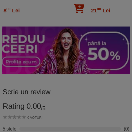
metal auriu 7.5 cm
00
00
8
Lei
21
Lei
Scrie un review
Rating 0.00
/5
0 VOTURI
5 stele
(0)