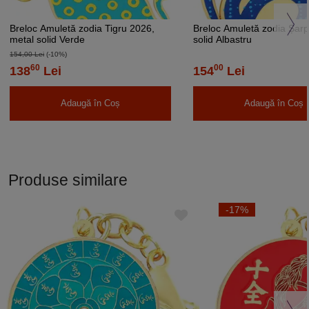
Breloc Amuletă zodia Tigru 2026,
Breloc Amuletă zodia Șarp
metal solid Verde
solid Albastru
154,00 Lei
(-10%)
60
00
138
Lei
154
Lei
Adaugă în Coș
Adaugă în Coș
Produse similare
-17%