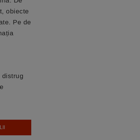
ihnă. De
t, obiecte
ate. Pe de
nația
 distrug
se
II