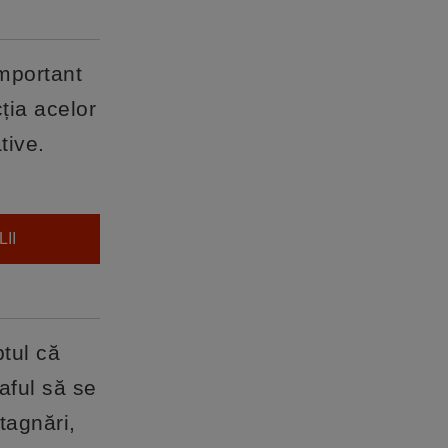
important
cția acelor
tive.
II
ptul că
aful să se
tagnări,