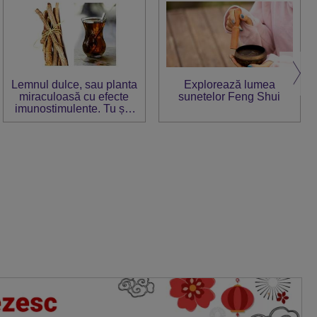
Lemnul dulce, sau planta
Explorează lumea
miraculoasă cu efecte
sunetelor Feng Shui
imunostimulente. Tu știi
cum trebuie consumat?