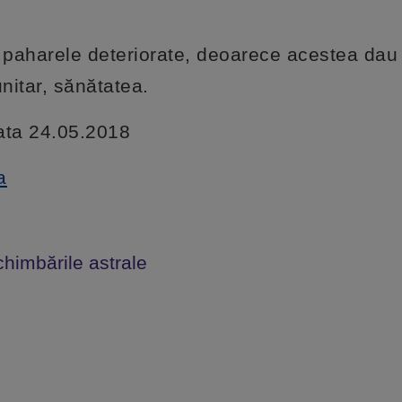
e, paharele deteriorate, deoarece acestea dau
nitar, sănătatea.
data 24.05.2018
a
chimbările astrale