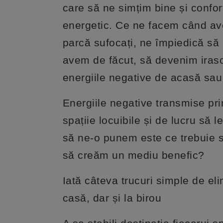
care să ne simțim bine și confort
energetic. Ce ne facem când ave
parcă sufocați, ne împiedică să
avem de făcut, să devenim irasci
energiile negative de acasă sau 
Energiile negative transmise prin
spațiie locuibile și de lucru să 
să ne-o punem este ce trebuie s
să creăm un mediu benefic?
Iată câteva trucuri simple de el
casă, dar și la birou