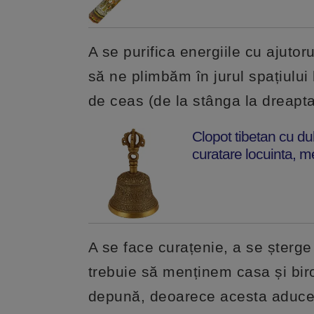
A se purifica energiile cu ajutor
să ne plimbăm în jurul spațiului 
de ceas (de la stânga la dreapta
Clopot tibetan cu du
curatare locuinta, m
A se face curațenie, a se șterge
trebuie să menținem casa și bir
depună, deoarece acesta aduce e