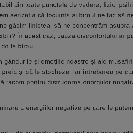
abil din toate punctele de vedere, fizic, psihi
m senzația că locuința și biroul ne fac să n
 ne găsim liniștea, să ne concentrăm asupra
bili? În acest caz, cauza disconfortului ar pu
de la birou.
 gândurile și emoțiile noastre și ale musafiri
le preia și să le stocheze. Iar întrebarea pe ca
ă facem pentru distrugerea energiilor negat
iminare a energiilor negative pe care le putem