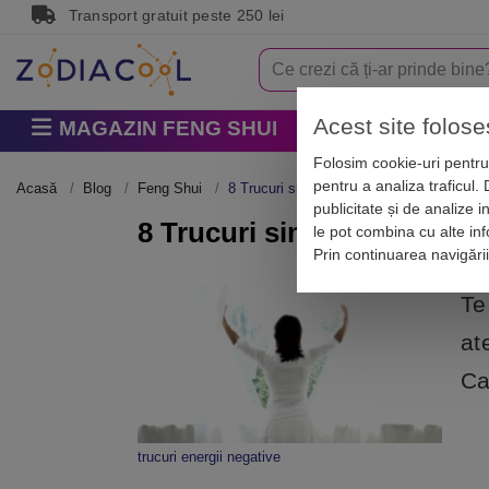
Transport gratuit peste 250 lei
Acest site folose
MAGAZIN FENG SHUI
Horoscop
Zodi
Folosim cookie-uri pentru 
pentru a analiza traficul.
Acasă
Blog
Feng Shui
8 Trucuri simple ca să scapi de energiile 
publicitate și de analize i
8 Trucuri simple ca să scap
le pot combina cu alte info
Prin continuarea navigări
Te
at
Ca
trucuri energii negative