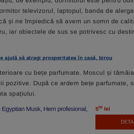
 spațiu, de exemplu, dormitorul este pentru od
ormitor televizorul, laptopul, banda de alerga
că și ne împiedică să avem un somn de calit
cru, iar obiectele de sus se potrivesc cu desti
e ajută să atragi prosperitatea în casă, birou
interioare cu bețe parfumate. Moscul și tămâia
gii pozitive. După ce ardem bețe parfumate, 
ta spațiului.
 Egyptian Musk, Hem profesional,
00
5
lei
DETAL