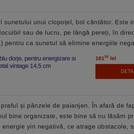
ul sunetului unui clopoțel, bol cântător. Este 
locuibil sau de lucru, pe lângă pereți, în dire
) pentru ca sunetul să elimine energiile nega
blu dorje, pentru energizare si
50
161
lei
etal vintage 14,5 cm
DETAL
 praful și pânzele de paianjen. În afară de fa
oul bine organizate, este bine să nu lăsăm pr
nergie yin negativă, ce atrage obstacole, s