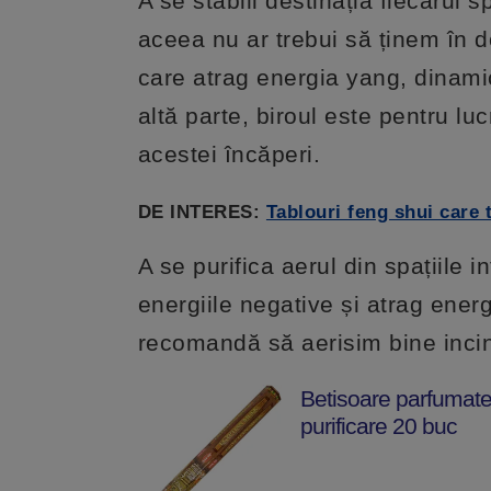
A se stabili destinația fiecarui
aceea nu ar trebui să ținem în d
care atrag energia yang, dinami
altă parte, biroul este pentru lu
acestei încăperi.
DE INTERES:
Tablouri feng shui care t
A se purifica aerul din spațiile 
energiile negative și atrag ener
recomandă să aerisim bine incin
Betisoare parfumate
purificare 20 buc