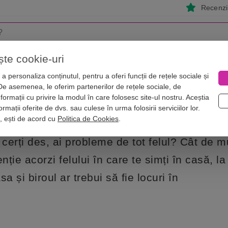
Recenzii
ște cookie-uri
i
Astrologie
Numerologie
Feng Shui
Vise
a personaliza conținutul, pentru a oferi funcții de rețele sociale și
 De asemenea, le oferim partenerilor de rețele sociale, de
negative din casa și biroul tău
nformații cu privire la modul în care folosesc site-ul nostru. Aceștia
i de energiile negative din casa și bi
rmații oferite de dvs. sau culese în urma folosirii serviciilor lor.
i, ești de acord cu
Politica de Cookies
.
 cerți des, ai probleme de tot felul? Cât de m
enție acorzi felului în care te simți în casă, la
sa și biroul ar trebui să fie locuri în