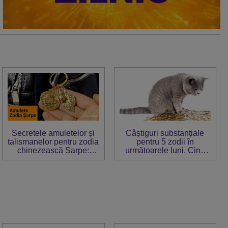
Secretele amuletelor și
Câștiguri substanțiale
talismanelor pentru zodia
pentru 5 zodii în
chinezească Șarpe:
următoarele luni. Cine
protejează-ți bunăstarea
sunt norocoșii
și fericirea!