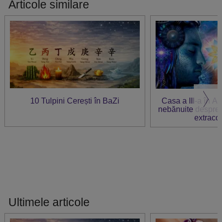
Articole similare
10 Tulpini Cerești în BaZi
Casa a III-a în Ast
nebănuite despre in
extraco
Ultimele articole