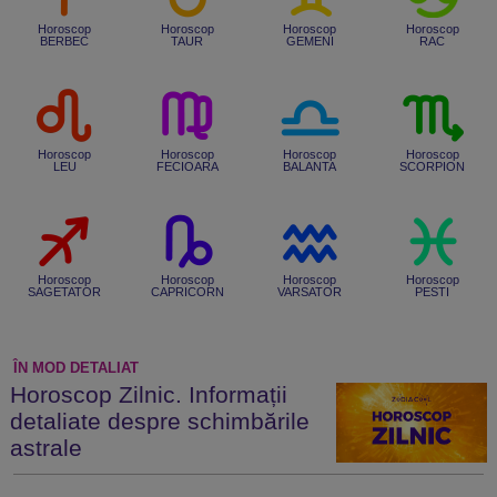
Horoscop
Horoscop
Horoscop
Horoscop
BERBEC
TAUR
GEMENI
RAC
Horoscop
Horoscop
Horoscop
Horoscop
LEU
FECIOARA
BALANTA
SCORPION
Horoscop
Horoscop
Horoscop
Horoscop
SAGETATOR
CAPRICORN
VARSATOR
PESTI
ÎN MOD DETALIAT
Horoscop Zilnic. Informații
detaliate despre schimbările
astrale