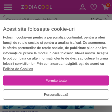
Caută
Acest site folosește cookie-uri
Acasă
Blog
Numerologie
Folosim cookie-uri pentru a personaliza conținutul, pentru a oferi
Data Nașterii în numerologie:
funcții de rețele sociale și pentru a analiza traficul. De asemenea,
principalele calcule numerologice
le oferim partenerilor de rețele sociale, de publicitate și de analize
informații cu privire la modul în care folosesc site-ul nostru. Aceștia
le pot combina cu alte informații oferite de dvs. sau culese în urma
folosirii serviciilor lor. Prin continuarea navigării, ești de acord cu
Politica de Cookies
.
Permite toate
Personalizează