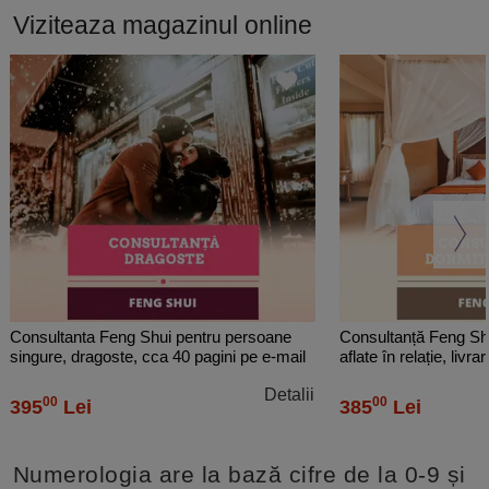
Viziteaza magazinul online
Consultanta Feng Shui pentru persoane
Consultanță Feng Sh
singure, dragoste, cca 40 pagini pe e-mail
aflate în relație, livra
Detalii
00
00
395
Lei
385
Lei
Numerologia are la bază cifre de la 0-9 și