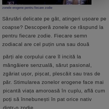
zonele erogene pentru fiecare zodie
Sărutări delicate pe gât, atingeri ușoare pe
coapse? Descoperă zonele ce răspund la
pentru fiecare zodie. Fiecare semn
zodiacal are cel puțin una sau două
părți ale corpului care îl incită la
mângâiere senzuală, sărut pasional,
zgâriat ușor, pișcat, plescăit sau tras de
păr. Stimularea zonelor erogene face mai
picantă viața amoroasă în cuplu, află cum
poți să înnebunești în pat orice nativ
dintr-o zodie