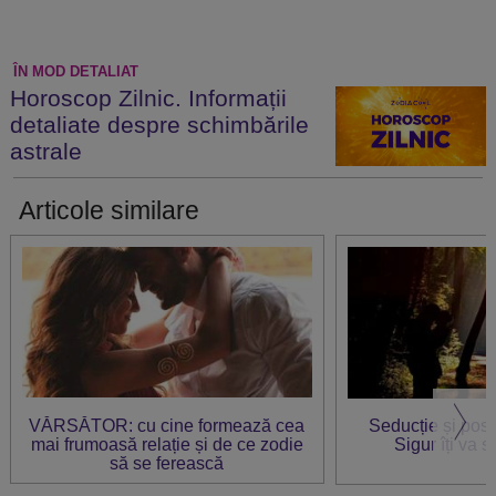
ÎN MOD DETALIAT
Horoscop Zilnic. Informații
detaliate despre schimbările
astrale
Articole similare
VĂRSĂTOR: cu cine formează cea
Seducție și pos
mai frumoasă relație și de ce zodie
Sigur îți va s
să se ferească