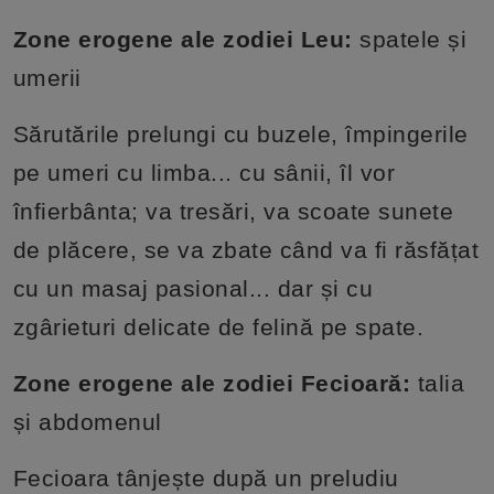
Zone erogene ale zodiei Leu:
spatele și
umerii
Sărutările prelungi cu buzele, împingerile
pe umeri cu limba... cu sânii, îl vor
înfierbânta; va tresări, va scoate sunete
de plăcere, se va zbate când va fi răsfățat
cu un masaj pasional... dar și cu
zgârieturi delicate de felină pe spate.
Zone erogene ale zodiei Fecioară:
talia
și abdomenul
Fecioara tânjește după un preludiu