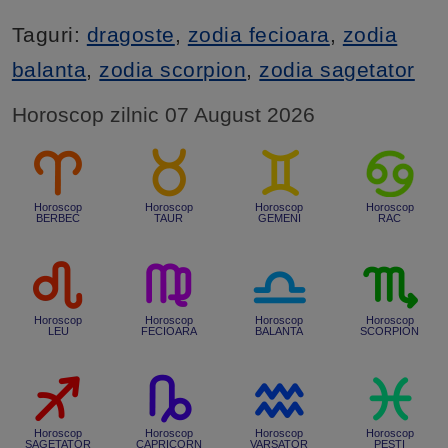
Taguri:
dragoste
,
zodia fecioara
,
zodia
balanta
,
zodia scorpion
,
zodia sagetator
Horoscop zilnic 07 August 2026
Horoscop
Horoscop
Horoscop
Horoscop
BERBEC
TAUR
GEMENI
RAC
Horoscop
Horoscop
Horoscop
Horoscop
LEU
FECIOARA
BALANTA
SCORPION
Horoscop
Horoscop
Horoscop
Horoscop
SAGETATOR
CAPRICORN
VARSATOR
PESTI