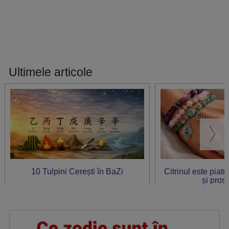
Ultimele articole
10 Tulpini Cerești în BaZi
Citrinul este piat
și prosp