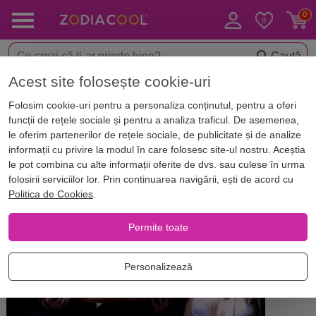
Caută
Acest site folosește cookie-uri
Acasă
Blog
Astrologie
Folosim cookie-uri pentru a personaliza conținutul, pentru a oferi
Ghid cu cele mai tari ZONE
funcții de rețele sociale și pentru a analiza traficul. De asemenea,
EROGENE pe care trebuie să le
le oferim partenerilor de rețele sociale, de publicitate și de analize
informații cu privire la modul în care folosesc site-ul nostru. Aceștia
cunoști
le pot combina cu alte informații oferite de dvs. sau culese în urma
folosirii serviciilor lor. Prin continuarea navigării, ești de acord cu
Politica de Cookies
.
Permite toate
Personalizează