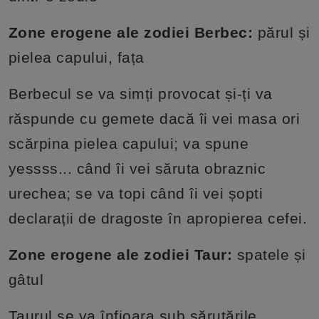
Zone erogene ale zodiei Berbec:
părul și
pielea capului, fața
Berbecul se va simți provocat și-ți va
răspunde cu gemete dacă îi vei masa ori
scărpina pielea capului; va spune
yessss... când îi vei săruta obraznic
urechea; se va topi când îi vei șopti
declarații de dragoste în apropierea cefei.
Zone erogene ale zodiei Taur:
spatele și
gâtul
Taurul se va înfioara sub sărutările