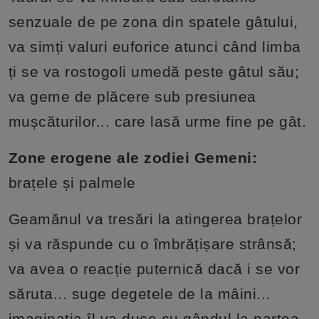
senzuale de pe zona din spatele gâtului,
va simți valuri euforice atunci când limba
ți se va rostogoli umedă peste gâtul său;
va geme de plăcere sub presiunea
mușcăturilor... care lasă urme fine pe gât.
Zone erogene ale zodiei Gemeni:
brațele și palmele
Geamănul va tresări la atingerea brațelor
și va răspunde cu o îmbrățișare strânsă;
va avea o reacție puternică dacă i se vor
săruta... suge degetele de la mâini...
imaginația îl va duce cu gândul la partea