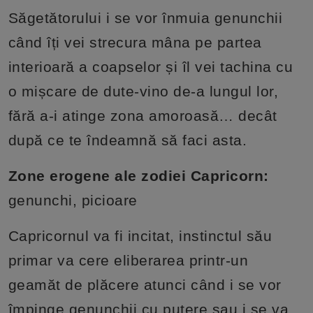
Săgetătorului i se vor înmuia genunchii
când îți vei strecura mâna pe partea
interioară a coapselor și îl vei tachina cu
o mișcare de dute-vino de-a lungul lor,
fără a-i atinge zona amoroasă… decât
după ce te îndeamnă să faci asta.
Zone erogene ale zodiei Capricorn:
genunchi, picioare
Capricornul va fi incitat, instinctul său
primar va cere eliberarea printr-un
geamăt de plăcere atunci când i se vor
împinge genunchii cu putere sau i se va