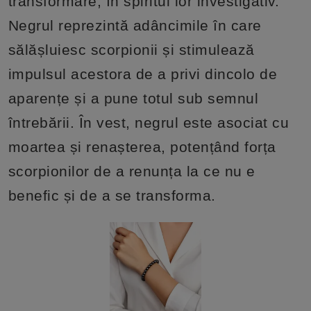
transformare, în spiritul lor investigativ.
Negrul reprezintă adâncimile în care
sălășluiesc scorpionii și stimulează
impulsul acestora de a privi dincolo de
aparențe și a pune totul sub semnul
întrebării. În vest, negrul este asociat cu
moartea și renașterea, potențând forța
scorpionilor de a renunța la ce nu e
benefic și de a se transforma.