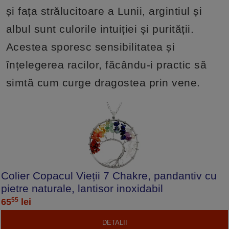
și fața strălucitoare a Lunii, argintiul și
albul sunt culorile intuiției și purității.
Acestea sporesc sensibilitatea și
înțelegerea racilor, făcându-i practic să
simtă cum curge dragostea prin vene.
Colier Copacul Vieții 7 Chakre, pandantiv cu
pietre naturale, lantisor inoxidabil
55
65
lei
DETALII