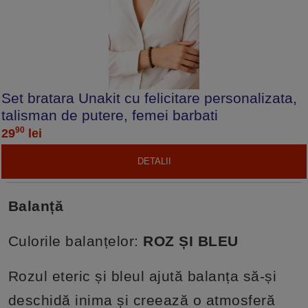
Set bratara Unakit cu felicitare personalizata,
talisman de putere, femei barbati
90
29
lei
DETALII
Balanță
Culorile balanțelor:
ROZ ȘI BLEU
Rozul eteric și bleul ajută balanța să-și
deschidă inima și creează o atmosferă