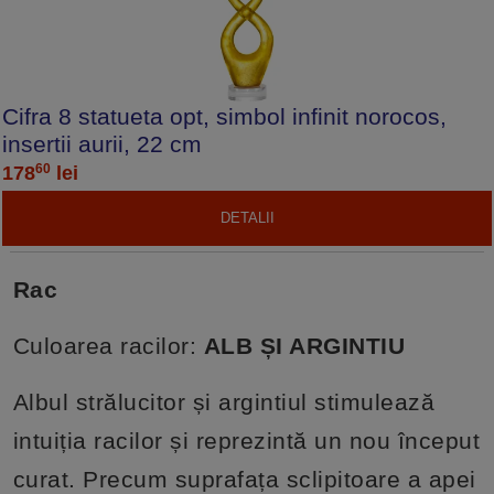
Cifra 8 statueta opt, simbol infinit norocos,
insertii aurii, 22 cm
60
178
lei
DETALII
Rac
Culoarea racilor:
ALB ȘI ARGINTIU
Albul strălucitor și argintiul stimulează
intuiția racilor și reprezintă un nou început
curat. Precum suprafața sclipitoare a apei