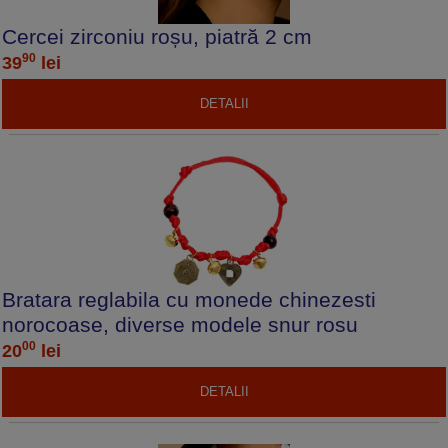
Cercei zirconiu roșu, piatră 2 cm
90
39
lei
DETALII
Bratara reglabila cu monede chinezesti
norocoase, diverse modele snur rosu
00
20
lei
DETALII