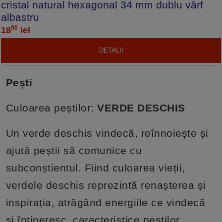
cristal natural hexagonal 34 mm dublu vârf
albastru
90
18
lei
DETALII
Pești
Culoarea peștilor:
VERDE DESCHIS
Un verde deschis vindecă, reînnoiește și
ajută peștii să comunice cu
subconștientul. Fiind culoarea vieții,
verdele deschis reprezintă renașterea și
inspirația, atrăgând energiile ce vindecă
și întineresc, caracteristice peștilor.