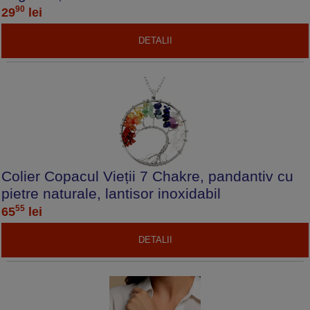
90
29
lei
DETALII
Colier Copacul Vieții 7 Chakre, pandantiv cu
pietre naturale, lantisor inoxidabil
55
65
lei
DETALII