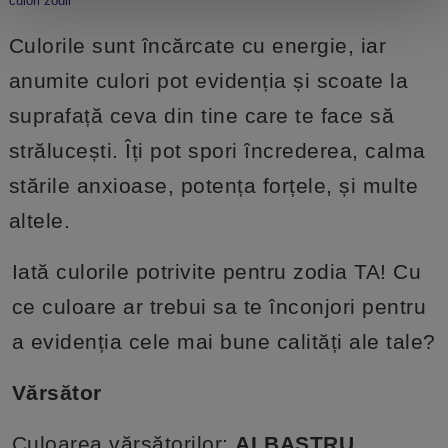
culori zodii
Culorile sunt încărcate cu energie, iar
anumite culori pot evidenția și scoate la
suprafață ceva din tine care te face să
strălucești. Îți pot spori încrederea, calma
stările anxioase, potența forțele, și multe
altele.
Iată culorile potrivite pentru zodia TA! Cu
ce culoare ar trebui sa te înconjori pentru
a evidenția cele mai bune calități ale tale?
Vărsător
Culoarea vărsătorilor:
ALBASTRU