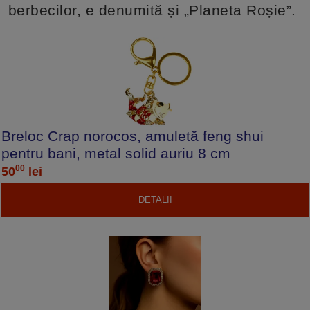
berbecilor, e denumită și „Planeta Roșie”.
Breloc Crap norocos, amuletă feng shui
pentru bani, metal solid auriu 8 cm
00
50
lei
DETALII