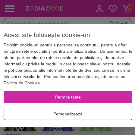
Caută
Acest site folosește cookie-uri
Acasă
Blog
Horoscop. Zodii
Folosim cookie-uri pentru a personaliza conținutul, pentru a oferi
Ce culoare ti se potriveste in
funcții de rețele sociale și pentru a analiza traficul. De asemenea, le
functie de zodie?
oferim partenerilor de rețele sociale, de publicitate și de analize
informații cu privire la modul în care folosesc site-ul nostru. Aceștia
le pot combina cu alte informații oferite de dvs. sau culese în urma
folosirii serviciilor lor. Prin continuarea navigării, ești de acord cu
Politica de Cookies
.
Permite toate
Personalizează