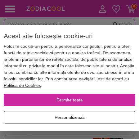
Caută
Acest site folosește cookie-uri
Acasă
Blog
Tag
Folosim cookie-uri pentru a personaliza conținutul, pentru a oferi
funcții de rețele sociale și pentru a analiza traficul. De asemenea,
Articole
le oferim partenerilor de rețele sociale, de publicitate și de analize
informații cu privire la modul în care folosesc site-ul nostru. Aceștia
Articole care conțin tagul: zodia scorpion
le pot combina cu alte informații oferite de dvs. sau culese în urma
folosirii serviciilor lor. Prin continuarea navigării, ești de acord cu
Politica de Cookies
.
Brățări Feng Shui: Simboluri și
semnificații pe care ...
Permite toate
Personalizează
BIJUTERII SI CRISTALE