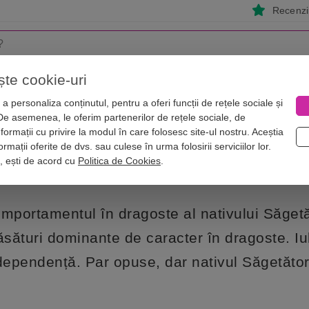
Recenzii
ște cookie-uri
i
Astrologie
Numerologie
Feng Shui
Vise
a personaliza conținutul, pentru a oferi funcții de rețele sociale și
 De asemenea, le oferim partenerilor de rețele sociale, de
ăgostește greu, dar când o face, se dedică întru totul relației
nformații cu privire la modul în care folosesc site-ul nostru. Aceștia
or: se îndrăgostește greu, dar când o 
rmații oferite de dvs. sau culese în urma folosirii serviciilor lor.
i, ești de acord cu
Politica de Cookies
.
mportamentul în dragoste al nativului Săgetă
ăsături dominante de caracter în dragoste. Iu
dependență. Par opuse, dar nativul Săgetăto