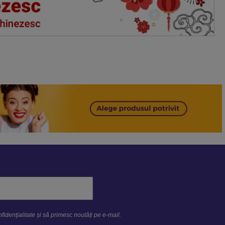
fidenţialitate
și să primesc noutăți pe e-mail.