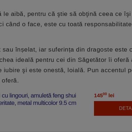
 le aibă, pentru că ştie să obţină ceea ce îşi
i când o face, este cu toată responsabilitate
 sau înșelat, iar suferința din dragoste este 
chea ideală pentru cei din Săgetător îi oferă 
iubire şi este onestă, loială. Pun accentul 
 oferă.
i cu lingouri, amuletă feng shui
00
145
lei
eritate, metal multicolor 9.5 cm
DETAL