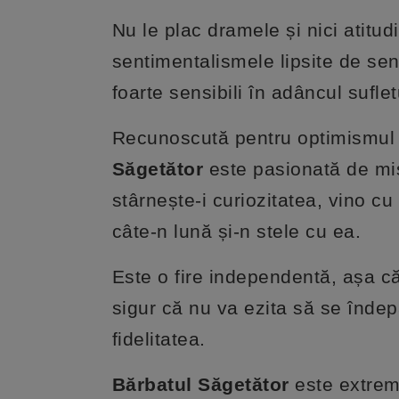
Nu le plac dramele și nici atitud
sentimentalismele lipsite de sen
foarte sensibili în adâncul suflet
Recunoscută pentru optimismul ș
Săgetător
este pasionată de mis
stârnește-i curiozitatea, vino cu
câte-n lună și-n stele cu ea.
Este o fire independentă, așa că ar
sigur că nu va ezita să se îndep
fidelitatea.
Bărbatul Săgetător
este extrem 