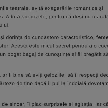
inile teatrale, evită exagerările romantice și
s. Adoră surprizele, pentru că deși nu o arat
ului.
i dorința de cunoaștere caracteristice,
feme
ter. Acesta este micul secret pentru a o cuce
 un bogat bagaj de cunoștințe și fii pregătit s
 fi bine să eviți geloziile, să îi respecți deciz
ărteze de tine dacă îi pui la îndoială devota
de sincer, îi plac surprizele și agitația, iar 