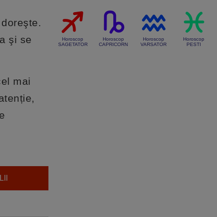
 doreşte.
a şi se
Horoscop
Horoscop
Horoscop
Horoscop
SAGETATOR
CAPRICORN
VARSATOR
PESTI
cel mai
atenție,
pe
II