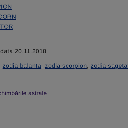
PION
ICORN
ĂTOR
a data 20.11.2018
,
zodia balanta
,
zodia scorpion
,
zodia sageta
chimbările astrale