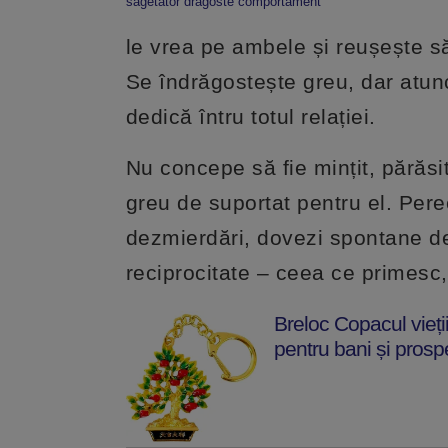
sagetator dragoste comportament
le vrea pe ambele și reușește să
Se îndrăgostește greu, dar atunc
dedică întru totul relației.
Nu concepe să fie mințit, părăsit
greu de suportat pentru el. Pere
dezmierdări, dovezi spontane de 
reciprocitate – ceea ce primesc,
Breloc Copacul vieți
pentru bani și prosp