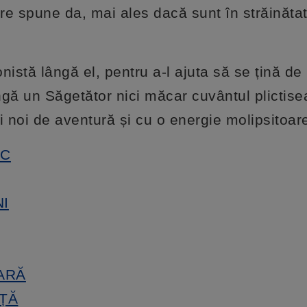
are spune da, mai ales dacă sunt în străinăta
nistă lângă el, pentru a-l ajuta să se țină de
ngă un Săgetător nici măcar cuvântul plictise
i noi de aventură și cu o energie molipsitoar
EC
NI
OARĂ
NȚĂ