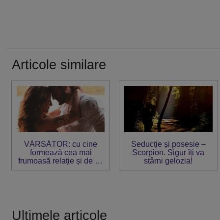
Articole similare
VĂRSĂTOR: cu cine
Seducție și posesie –
formează cea mai
Scorpion. Sigur îți va
frumoasă relație și de ce
stârni gelozia!
zodie să se ferească
Ultimele articole