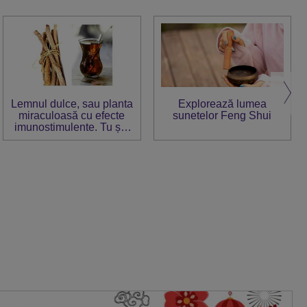
Lemnul dulce, sau planta
Explorează lumea
miraculoasă cu efecte
sunetelor Feng Shui
imunostimulente. Tu știi
cum trebuie consumat?