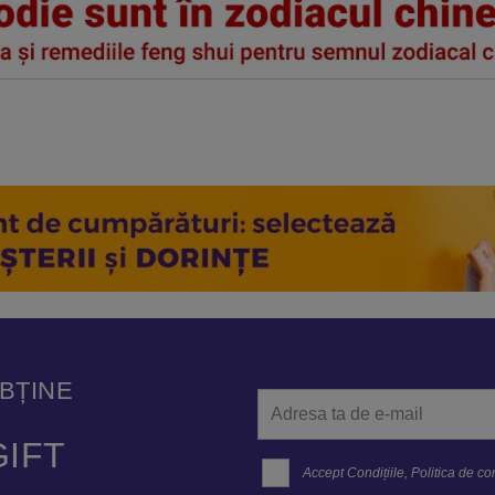
OBȚINE
IFT
Accept
Condițiile
,
Politica de con