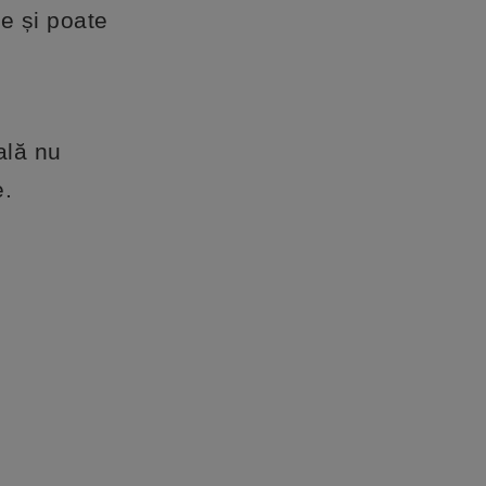
te și poate
ală nu
e.