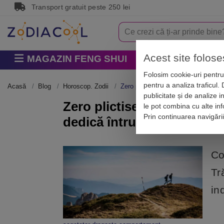
Transport gratuit peste 250 lei
Acest site folose
MAGAZIN FENG SHUI
Horoscop
Zodi
Folosim cookie-uri pentru 
pentru a analiza traficul.
Acasă
Blog
Horoscop. Zodii
Zero plictiseală – Săgetător: se îndr
publicitate și de analize i
Zero plictiseală – Săgetăt
le pot combina cu alte info
Prin continuarea navigări
dedică întru totul relației
Co
Tr
in