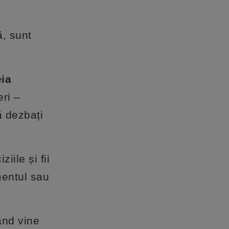
ă, sunt
ia
ri –
ă dezbați
iile și fii
mentul sau
când vine