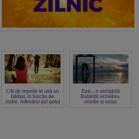
Cât de repede te uită un
Eee... o veritabilă
bărbat, în funcție de
Balanță: echilibru,
zodie. Adevărul gol goluț
emoție și extaz