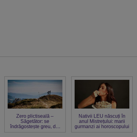
Zero plictiseală –
Nativii LEU născuți în
Săgetător: se
anul Mistrețului: marii
îndrăgostește greu, dar
gurmanzi ai horoscopului
când o face, se dedică
întru totul relației