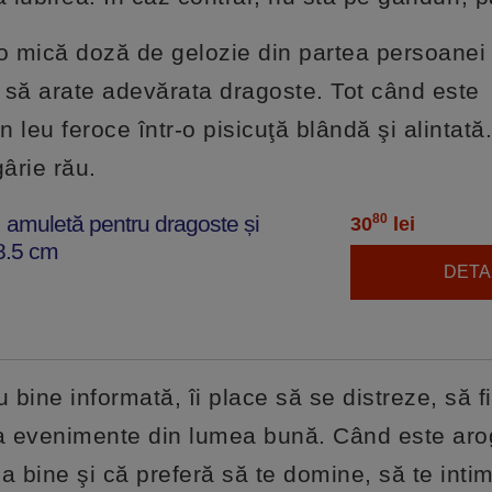
 mică doză de gelozie din partea persoanei 
 să arate adevărata dragoste. Tot când este
 leu feroce într-o pisicuţă blândă şi alintată.
gârie rău.
e, amuletă pentru dragoste și
80
30
lei
 8.5 cm
DETAL
 bine informată, îi place să se distreze, să fi
ni la evenimente din lumea bună. Când este ar
 bine şi că preferă să te domine, să te inti