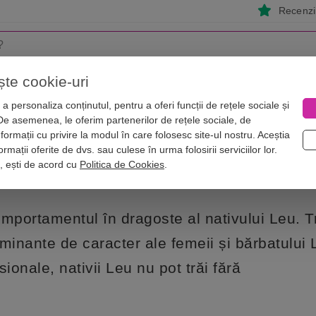
Recenzii
ște cookie-uri
i
Astrologie
Numerologie
Feng Shui
Vise
a personaliza conținutul, pentru a oferi funcții de rețele sociale și
 De asemenea, le oferim partenerilor de rețele sociale, de
se exprimă cel mai bine acești nativi
nformații cu privire la modul în care folosesc site-ul nostru. Aceștia
Leu, cum se exprimă cel mai bine ace
rmații oferite de dvs. sau culese în urma folosirii serviciilor lor.
i, ești de acord cu
Politica de Cookies
.
mportamentul în dragoste al nativului Leu. T
minante de caracter ale femeii și bărbatului L
sionale, nativii Leu nu pot trăi fără