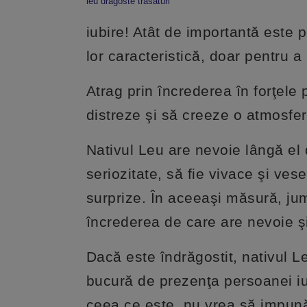
leu dragoste trasaturi
iubire! Atât de importantă este 
lor caracteristică, doar pentru 
Atrag prin încrederea în forţele 
distreze şi să creeze o atmosfe
Nativul Leu are nevoie lângă el 
seriozitate, să fie vivace şi ves
surprize. În aceeaşi măsură, jumă
încrederea de care are nevoie şi p
Dacă este îndrăgostit, nativul Le
bucură de prezenţa persoanei iub
ceea ce este, nu vrea să impună 