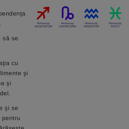
ependenţa
.
Horoscop
Horoscop
Horoscop
Horoscop
SAGETATOR
CAPRICORN
VARSATOR
PESTI
u să se
aţia cu
plimente şi
ea şi
del.
e şi se
t pentru
părăseşte.