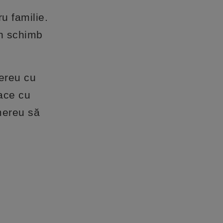
u familie.
 în schimb
mereu cu
oace cu
 mereu să