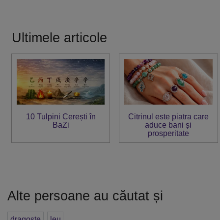
Ultimele articole
10 Tulpini Cerești în
Citrinul este piatra care
BaZi
aduce bani și
prosperitate
Alte persoane au căutat și
dragoste
leu