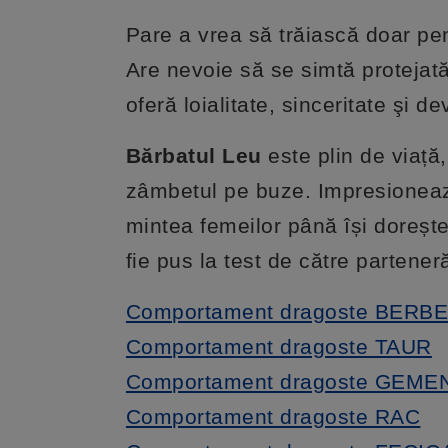
Pare a vrea să trăiască doar pent
Are nevoie să se simtă protejată,
oferă loialitate, sinceritate şi d
Bărbatul Leu
este plin de viață
zâmbetul pe buze. Impresionează 
mintea femeilor până își dorește
fie pus la test de către partener
Comportament dragoste BERB
Comportament dragoste TAUR
Comportament dragoste GEME
Comportament dragoste RAC