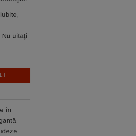
iubite,
 Nu uitaţi
II
e în
ogantă,
mideze.