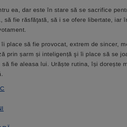
ru ea, dar este în stare să se sacrifice pentr
 să fie răsfăţată, să i se ofere libertate, iar
evotament.
, îi place să fie provocat, extrem de sincer, 
prin șarm și inteligență şi îi place să se j
 să fie aleasa lui. Urăște rutina, își dorește
ă.
EC
NI