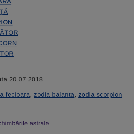
OARĂ
NȚĂ
PION
TĂTOR
ICORN
ĂTOR
data 20.07.2018
a fecioara
,
zodia balanta
,
zodia scorpion
chimbările astrale