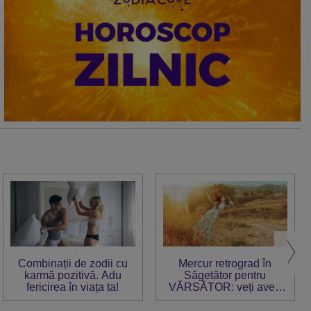
Combinații de zodii cu
Mercur retrograd în
karmă pozitivă. Adu
Săgetător pentru
fericirea în viața ta!
VĂRSĂTOR: veți avea
parte de revelații