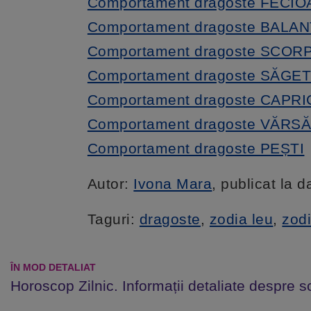
Comportament dragoste FECI
Comportament dragoste BALA
Comportament dragoste SCOR
Comportament dragoste SĂGE
Comportament dragoste CAPR
Comportament dragoste VĂRS
Comportament dragoste PEȘTI
Autor:
Ivona Mara
, publicat la 
Taguri:
dragoste
,
zodia leu
,
zodi
ÎN MOD DETALIAT
Horoscop Zilnic. Informații detaliate despre s