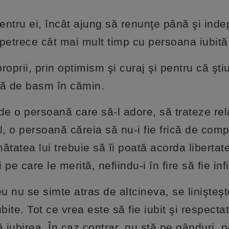
pentru ei, încât ajung să renunţe până şi ind
a petrece cât mai mult timp cu persoana iubită
proprii, prin optimism şi curaj şi pentru că şti
ră de basm în cămin.
de o persoană care să-l adore, să trateze rel
el, o persoană căreia să nu-i fie frică de com
tatea lui trebuie să îi poată acorda libertat
e care le merită, nefiindu-i în fire să fie infi
u nu se simte atras de altcineva, se linişteşt
ite. Tot ce vrea este să fie iubit şi respecta
iubirea. În caz contrar, nu stă pe gânduri, 