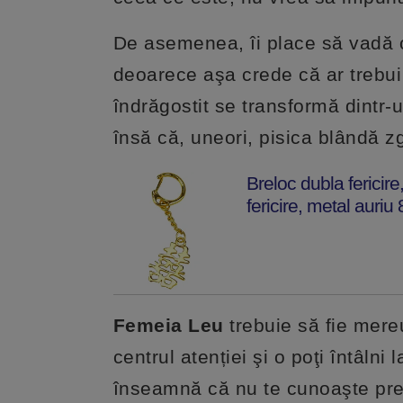
De asemenea, îi place să vadă o
deoarece aşa crede că ar trebui
îndrăgostit se transformă dintr-un
însă că, uneori, pisica blândă z
Breloc dubla fericir
fericire, metal auriu
Femeia Leu
trebuie să fie mereu
centrul atenției şi o poţi întâl
înseamnă că nu te cunoaşte prea