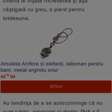
cineva le înşală încrederea şi aşa
câştigată cu greu, o pierd pentru
totdeauna.
Amuleta Amfora și elefanți, talisman pentru
bani, metal argintiu snur
75
42
lei
DETALII
Au tendinţa de a se autoconvinge că nu
sunt iubite, apreciate şi dorite, fără a fi