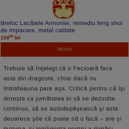
Breloc Lacătele Armoniei, remediu feng shui
de impacare, metal calitate
00
159
lei
DETALII
Trebuie să înţelegi că o Fecioară face
asta din dragoste, chiar dacă nu
întotdeauna pare aşa. Critică pentru că îşi
dorește ca jumătatea ei să se dezvolte
continuu, să se autodepăşească şi asta
deoarece ştie că poate să o facă – are şi
puterea, şi inteligenţa pentru a depăşi