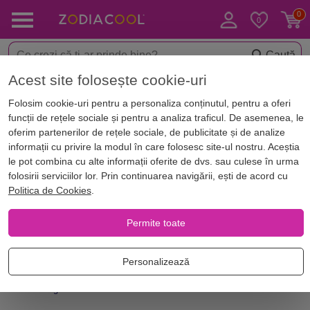
Caută
Acest site folosește cookie-uri
Acasă
Blog
Horoscop. Zodii
Folosim cookie-uri pentru a personaliza conținutul, pentru a oferi
Critică în dragoste – Fecioară
funcții de rețele sociale și pentru a analiza traficul. De asemenea, le
oferim partenerilor de rețele sociale, de publicitate și de analize
informații cu privire la modul în care folosesc site-ul nostru. Aceștia
le pot combina cu alte informații oferite de dvs. sau culese în urma
folosirii serviciilor lor. Prin continuarea navigării, ești de acord cu
Politica de Cookies
.
Permite toate
Personalizează
fecioara dragoste trasaturi