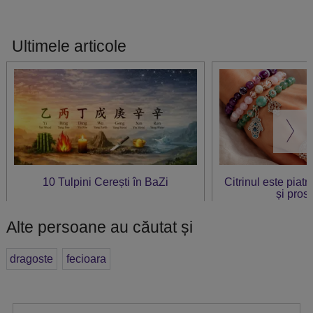
Ultimele articole
10 Tulpini Cerești în BaZi
Citrinul este piat
și prosp
Alte persoane au căutat și
dragoste
fecioara