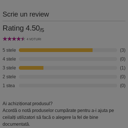
cu ele. Odată identificate, așază obiectele de protecție
Scrie un review
sau de activare în acele zone, sau poartă amuleta
potrivită, consultând tabelul de mai jos pentru ghidare.
Rating 4.50
/5
Stea
Semnificație
4 VOTURI
9
Multiplicare
5 stele
(3)
4 stele
(0)
3 stele
(1)
2 stele
(0)
1 stea
(0)
Ai achiziționat produsul?
Acordă o notă produselor cumpărate pentru a-i ajuta pe
ceilalți utilizatori să facă o alegere la fel de bine
documentată.