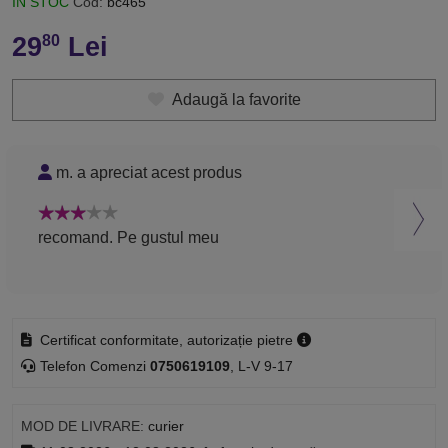
ÎN STOC
Cod:
bc465
29
Lei
80
Adaugă la favorite
m. a apreciat acest produs
N
recomand. Pe gustul meu
Reco
brat
Certificat conformitate, autorizație pietre
Telefon Comenzi
0750619109
, L-V 9-17
MOD DE LIVRARE:
curier