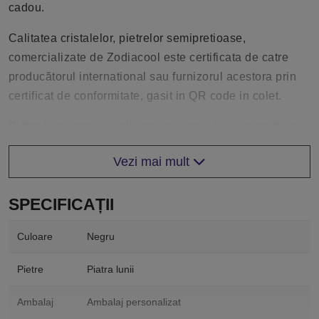
cadou.
Calitatea cristalelor, pietrelor semipretioase,
comercializate de Zodiacool este certificata de catre
producătorul international sau furnizorul acestora prin
certificat de conformitate, gasit in QR code in colet.
Piatra Lunii este un talisman al norocului si a emotiilor
tipic feminine, a iubirii si sperantei, a dorintelor
Vezi mai mult
implinite, piatra sacra.
Dimensiunea margelelor este de 6 mm. Dimensiunea
SPECIFICAȚII
fiecărei brațări: diametru (6 cm), circumferință (16-20
cm). Brățara este elastică.
Culoare
Negru
Ghid dimensiuni brățări
Pietre
Piatra lunii
Se măsoară circumferința încheieturii mâinii cu un
Ambalaj
Ambalaj personalizat
centimetru pentru croitorie. Alternativ se poate măsura