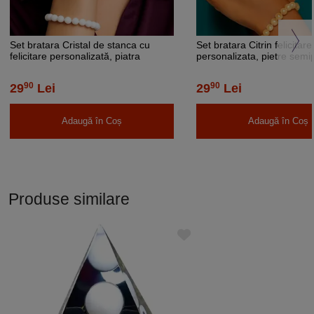
Set bratara Cristal de stanca cu
Set bratara Citrin felicitare
felicitare personalizată, piatra
personalizata, pietre semi
vindecătoare, 6 mm, femei barbati
pentru noroc la bani, feme
elastica
elastica
90
90
29
Lei
29
Lei
Adaugă în Coș
Adaugă în Coș
Produse similare