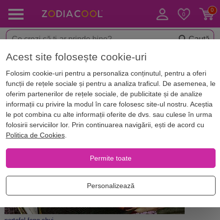
Caută
Acest site folosește cookie-uri
Acasă
Blog
Feng Shui
Folosim cookie-uri pentru a personaliza conținutul, pentru a oferi
Portofel Feng Shui: principii și
funcții de rețele sociale și pentru a analiza traficul. De asemenea, le
reguli pentru atragerea banilor
oferim partenerilor de rețele sociale, de publicitate și de analize
informații cu privire la modul în care folosesc site-ul nostru. Aceștia
le pot combina cu alte informații oferite de dvs. sau culese în urma
folosirii serviciilor lor. Prin continuarea navigării, ești de acord cu
Politica de Cookies
.
Permite toate
Personalizează