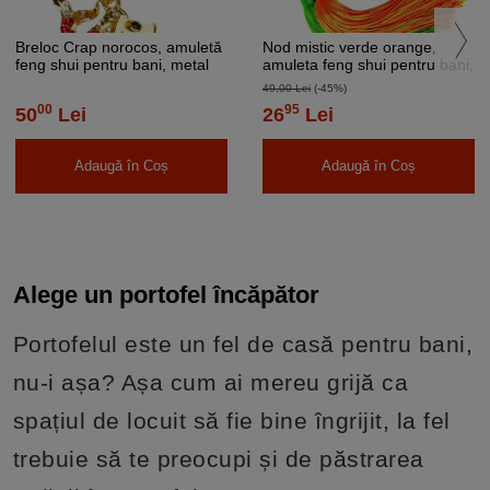
Breloc Crap norocos, amuletă
Nod mistic verde orange,
feng shui pentru bani, metal
amuleta feng shui pentru bani,
solid auriu 8 cm
canaf ciucuri textil
49,00 Lei
(-45%)
00
95
50
Lei
26
Lei
Adaugă în Coș
Adaugă în Coș
Alege un portofel încăpător
Portofelul este un fel de casă pentru bani,
nu-i așa? Așa cum ai mereu grijă ca
spațiul de locuit să fie bine îngrijit, la fel
trebuie să te preocupi și de păstrarea