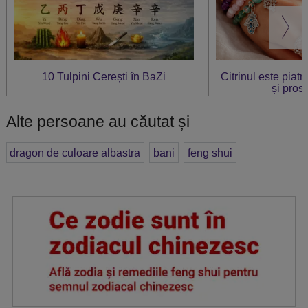
10 Tulpini Cerești în BaZi
Citrinul este piat
și prosp
Alte persoane au căutat și
dragon de culoare albastra
bani
feng shui