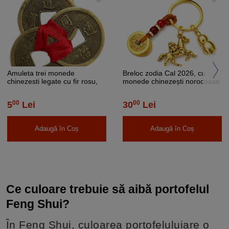
Amuleta trei monede
Breloc zodia Cal 2026, cu
chinezesti legate cu fir rosu,
monede chinezești norocoase
pentru protectia de pierderi si
și Wu Lou, pentru prosperitate
ghinioane
00
00
5
Lei
30
Lei
Adaugă în Coș
Adaugă în Coș
Ce culoare trebuie să aibă portofelul
Feng Shui?
În Feng Shui, culoarea portofeluluiare o