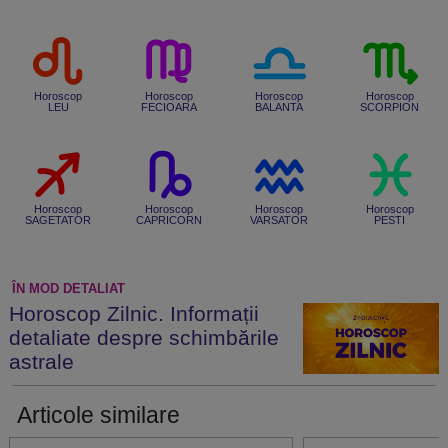
Horoscop
Horoscop
Horoscop
Horoscop
LEU
FECIOARA
BALANTA
SCORPION
Horoscop
Horoscop
Horoscop
Horoscop
SAGETATOR
CAPRICORN
VARSATOR
PESTI
ÎN MOD DETALIAT
Horoscop Zilnic. Informații
detaliate despre schimbările
astrale
Articole similare