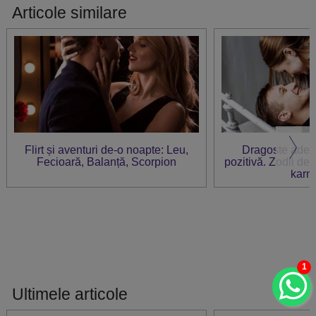
Articole similare
Flirt și aventuri de-o noapte: Leu,
Dragoste adev
Fecioară, Balanță, Scorpion
pozitivă. Zodii de p
karm
1
Ultimele articole