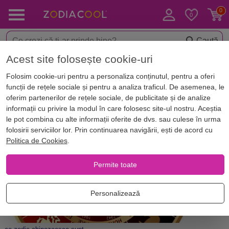
Caută
Acest site folosește cookie-uri
Acasă
Blog
Horoscop. Zodii
Folosim cookie-uri pentru a personaliza conținutul, pentru a oferi
Ce zodie sunt în zodiacul
funcții de rețele sociale și pentru a analiza traficul. De asemenea, le
chinezesc?
oferim partenerilor de rețele sociale, de publicitate și de analize
informații cu privire la modul în care folosesc site-ul nostru. Aceștia
le pot combina cu alte informații oferite de dvs. sau culese în urma
folosirii serviciilor lor. Prin continuarea navigării, ești de acord cu
Politica de Cookies
.
Permite toate
Personalizează