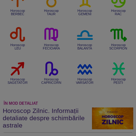
Horoscop
Horoscop
Horoscop
Horoscop
BERBEC
TAUR
GEMENI
RAC
Horoscop
Horoscop
Horoscop
Horoscop
LEU
FECIOARA
BALANTA
SCORPION
Horoscop
Horoscop
Horoscop
Horoscop
SAGETATOR
CAPRICORN
VARSATOR
PESTI
ÎN MOD DETALIAT
Horoscop Zilnic. Informații
detaliate despre schimbările
astrale