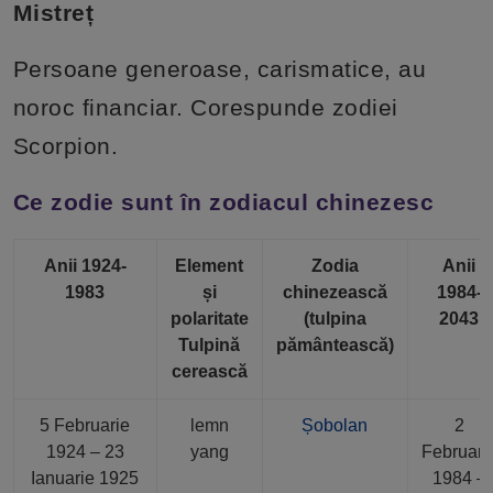
Mistreț
Persoane generoase, carismatice, au
noroc financiar. Corespunde zodiei
Scorpion.
Ce zodie sunt în zodiacul chinezesc
Anii 1924-
Element
Zodia
Anii
1983
și
chinezească
1984-
polaritate
(tulpina
2043
Tulpină
pământească)
cerească
5 Februarie
lemn
Șobolan
2
1924 – 23
yang
Februari
Ianuarie 1925
1984 –