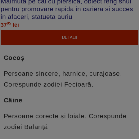
Maimuta pe cal cu piersica, obiect feng shui
pentru promovare rapida in cariera si succes
in afaceri, statueta auriu
05
37
lei
DETALII
Cocoș
Persoane sincere, harnice, curajoase.
Corespunde zodiei Fecioară.
Câine
Persoane corecte și loiale. Corespunde
zodiei Balanță