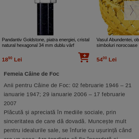
Pandantiv Goldstone, piatra energiei, cristal
Vasul Abundentei, ob
natural hexagonal 34 mm dublu vârf
simboluri norocoase 
albastru închis
metal auriu
90
00
18
Lei
54
Lei
Femeia Câine de Foc
Anii pentru Câine de Foc: 02 februarie 1946 – 21
ianuarie 1947; 29 ianuarie 2006 – 17 februarie
2007
Plăcută și apreciată în mediile sociale, prin
sinceritatea de care dă dovadă. Muncește mult
pentru idealurile sale, se înfurie cu ușurință când