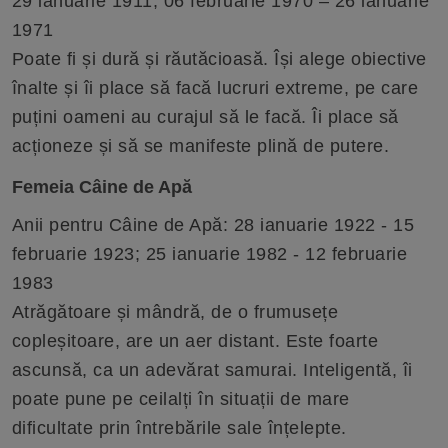
29 ianuarie 1911; 06 februarie 1970 – 26 ianuarie
1971
Poate fi și dură și răutăcioasă. Își alege obiective
înalte și îi place să facă lucruri extreme, pe care
puțini oameni au curajul să le facă. Îi place să
acționeze și să se manifeste plină de putere.
Femeia Câine de Apă
Anii pentru Câine de Apă: 28 ianuarie 1922 - 15
februarie 1923; 25 ianuarie 1982 - 12 februarie
1983
Atrăgătoare și mândră, de o frumusețe
copleșitoare, are un aer distant. Este foarte
ascunsă, ca un adevărat samurai. Inteligentă, îi
poate pune pe ceilalți în situații de mare
dificultate prin întrebările sale înțelepte.