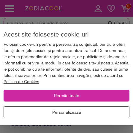
Caută
Acest site folosește cookie-uri
Acasă
Zodii
Zodiac chinezesc
Personalitate femeia din zodia c
Folosim cookie-uri pentru a personaliza conținutul, pentru a oferi
Personalitate femeia din zodia
funcții de rețele sociale și pentru a analiza traficul. De asemenea,
chinezeasca Caine
le oferim partenerilor de rețele sociale, de publicitate și de analize
informații cu privire la modul în care folosesc site-ul nostru. Aceștia
le pot combina cu alte informații oferite de dvs. sau culese în urma
folosirii serviciilor lor. Prin continuarea navigării, ești de acord cu
Cauti personalitatea si caracterul femeiei din zodia
Politica de Cookies
.
chinezeasca Caine. Descopera caracterul si
personalitatea ei
Permite toate
Personalizează
Caracteristici zodie:
justețe, cinste, simț civic,
loialitate, care aduce noroc