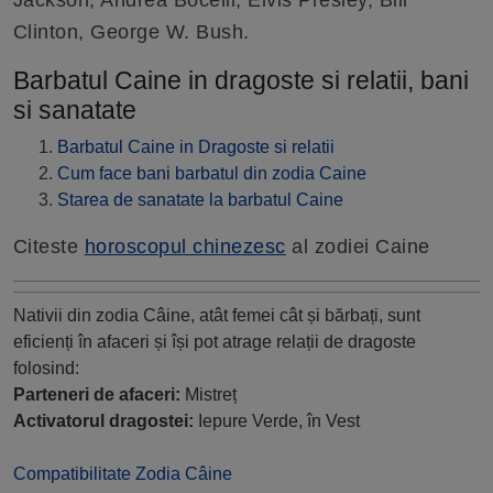
Jackson, Andrea Bocelli, Elvis Presley, Bill
Clinton, George W. Bush.
Barbatul Caine in dragoste si relatii, bani
si sanatate
Barbatul Caine in Dragoste si relatii
Cum face bani barbatul din zodia Caine
Starea de sanatate la barbatul Caine
Citeste
horoscopul chinezesc
al zodiei Caine
Nativii din zodia Câine, atât femei cât și bărbați, sunt
eficienți în afaceri și își pot atrage relații de dragoste
folosind:
Parteneri de afaceri:
Mistreț
Activatorul dragostei:
Iepure Verde, în Vest
Compatibilitate Zodia Câine