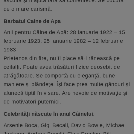
ascultă și îl ajută fără să comenteze. Se bucură
de o mare carismă.
Barbatul Caine de Apa
Anii pentru Câine de Apă: 28 ianuarie 1922 – 15
februarie 1923; 25 ianuarie 1982 – 12 februarie
1983
Prietenos din fire, nu îi place să-i rănească pe
ceilalți. Poate avea trăsături fizice deosebit de
atrăgătoare. Se comportă cu eleganță, bune
maniere și blândețe. Își face prea multe gânduri și
alunecă tiptil în visare. Are nevoie de motivație și
de motivatori puternici.
Celebrități născute în anul Câinelui
:
Arsenie Boca, Gigi Becali, David Bowie, Michael