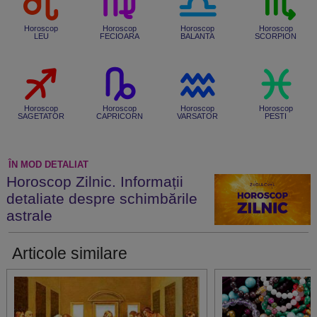
Horoscop
Horoscop
Horoscop
Horoscop
LEU
FECIOARA
BALANTA
SCORPION
Horoscop
Horoscop
Horoscop
Horoscop
SAGETATOR
CAPRICORN
VARSATOR
PESTI
ÎN MOD DETALIAT
Horoscop Zilnic. Informații
detaliate despre schimbările
astrale
Articole similare