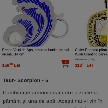
Breloc Valul de Apa, amuleta banilor, metal
Colier Pecetea pămâ
argintiu 14 cm
Wish Granting pendant
155,00 Lei
(-27%)
00
15
159
Lei
113
Lei
Taur- Scorpion - 5
Combinație armonioasă între o zodie de
pământ și una de apă. Acești nativi vin în