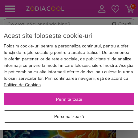
Caută
Acest site folosește cookie-uri
Acasă
Blog
Horoscop. Zodii
Folosim cookie-uri pentru a personaliza conținutul, pentru a oferi
Care îţi este zodia opusă în
funcții de rețele sociale și pentru a analiza traficul. De asemenea,
dragoste, un tango al contrastelor
le oferim partenerilor de rețele sociale, de publicitate și de analize
informații cu privire la modul în care folosesc site-ul nostru. Aceștia
ce se atrag
le pot combina cu alte informații oferite de dvs. sau culese în urma
folosirii serviciilor lor. Prin continuarea navigării, ești de acord cu
Politica de Cookies
.
Permite toate
Personalizează