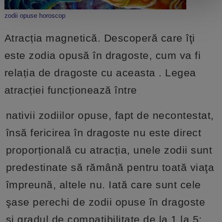
zodii opuse horoscop
Atracția magnetică. Descoperă care îţi
este zodia opusă în dragoste, cum va fi
relația de dragoste cu aceasta . Legea
atracției funcționează între
nativii zodiilor opuse, fapt de necontestat,
însă fericirea în dragoste nu este direct
proporțională cu atracția, unele zodii sunt
predestinate să rămână pentru toată viaţa
împreună, altele nu. Iată care sunt cele
şase perechi de zodii opuse în dragoste
și gradul de compatibilitate de la 1 la 5: