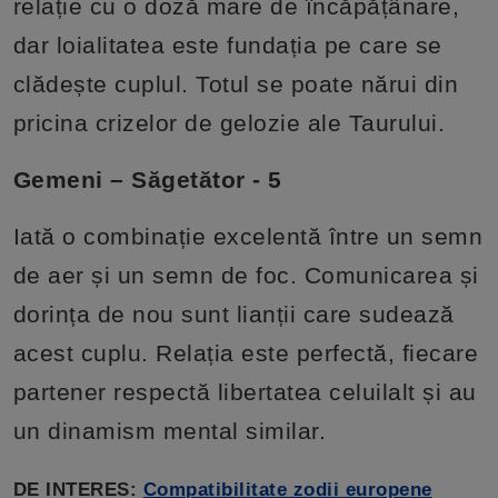
relație cu o doză mare de încăpățânare,
dar loialitatea este fundația pe care se
clădește cuplul. Totul se poate nărui din
pricina crizelor de gelozie ale Taurului.
Gemeni – Săgetător - 5
Iată o combinație excelentă între un semn
de aer și un semn de foc. Comunicarea și
dorința de nou sunt lianții care sudează
acest cuplu. Relația este perfectă, fiecare
partener respectă libertatea celuilalt și au
un dinamism mental similar.
DE INTERES:
Compatibilitate zodii europene