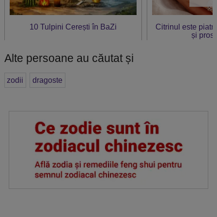
10 Tulpini Cerești în BaZi
Citrinul este piat
și prosp
Alte persoane au căutat și
zodii
dragoste