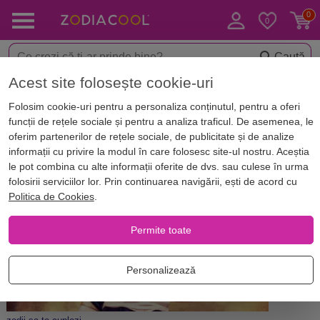
Caută
Acest site folosește cookie-uri
Acasă
Blog
Horoscop. Zodii
Folosim cookie-uri pentru a personaliza conținutul, pentru a oferi
Cele mai bune combinații de zodii.
funcții de rețele sociale și pentru a analiza traficul. De asemenea, le
Cu cine este bine să te cuplezi
oferim partenerilor de rețele sociale, de publicitate și de analize
informații cu privire la modul în care folosesc site-ul nostru. Aceștia
le pot combina cu alte informații oferite de dvs. sau culese în urma
folosirii serviciilor lor. Prin continuarea navigării, ești de acord cu
Politica de Cookies
.
Permite toate
Personalizează