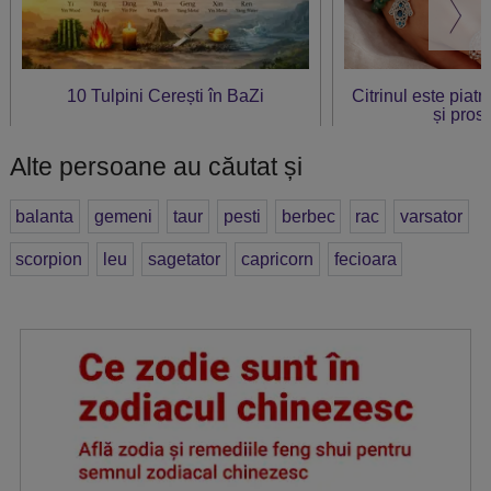
10 Tulpini Cerești în BaZi
Citrinul este piat
și prosp
Alte persoane au căutat și
balanta
gemeni
taur
pesti
berbec
rac
varsator
scorpion
leu
sagetator
capricorn
fecioara