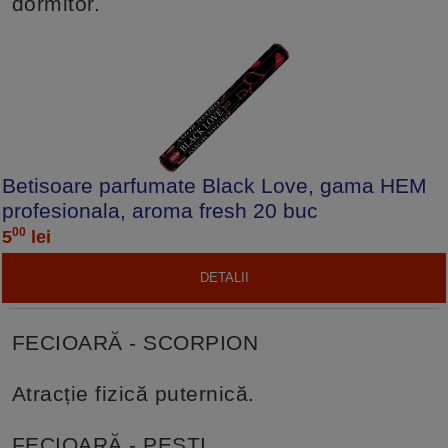
dormitor.
Betisoare parfumate Black Love, gama HEM
profesionala, aroma fresh 20 buc
00
5
lei
DETALII
FECIOARĂ - SCORPION
Atracție fizică puternică.
FECIOARĂ - PEȘTI