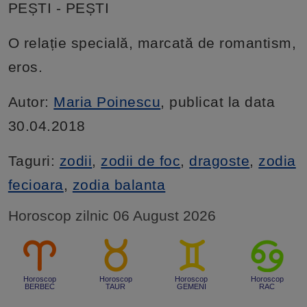
PEȘTI - PEȘTI
O relație specială, marcată de romantism,
eros.
Autor:
Maria Poinescu
, publicat la data
30.04.2018
Taguri:
zodii
,
zodii de foc
,
dragoste
,
zodia
fecioara
,
zodia balanta
Horoscop zilnic 06 August 2026
Horoscop
Horoscop
Horoscop
Horoscop
BERBEC
TAUR
GEMENI
RAC