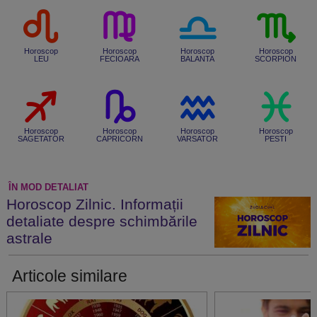
Horoscop
Horoscop
Horoscop
Horoscop
LEU
FECIOARA
BALANTA
SCORPION
Horoscop
Horoscop
Horoscop
Horoscop
SAGETATOR
CAPRICORN
VARSATOR
PESTI
ÎN MOD DETALIAT
Horoscop Zilnic. Informații
detaliate despre schimbările
astrale
Articole similare