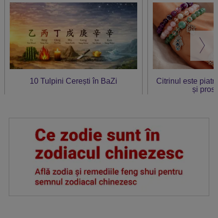
10 Tulpini Cerești în BaZi
Citrinul este piat
și prosp