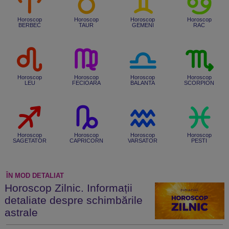
Horoscop
Horoscop
Horoscop
Horoscop
BERBEC
TAUR
GEMENI
RAC
Horoscop
Horoscop
Horoscop
Horoscop
LEU
FECIOARA
BALANTA
SCORPION
Horoscop
Horoscop
Horoscop
Horoscop
SAGETATOR
CAPRICORN
VARSATOR
PESTI
ÎN MOD DETALIAT
Horoscop Zilnic. Informații
detaliate despre schimbările
astrale