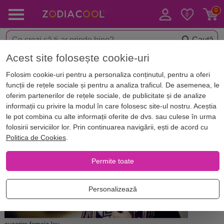
Caută
Acest site folosește cookie-uri
Acasă
Blog
Horoscop. Zodii
Folosim cookie-uri pentru a personaliza conținutul, pentru a oferi
Ești îndrăgostit de o femeie LEU?
funcții de rețele sociale și pentru a analiza traficul. De asemenea, le
Iată cum o poți cuceri iremediabil!
oferim partenerilor de rețele sociale, de publicitate și de analize
informații cu privire la modul în care folosesc site-ul nostru. Aceștia
le pot combina cu alte informații oferite de dvs. sau culese în urma
folosirii serviciilor lor. Prin continuarea navigării, ești de acord cu
Politica de Cookies
.
Permite toate
Personalizează