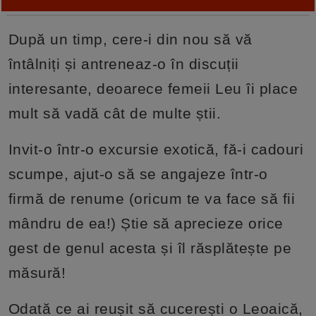
După un timp, cere-i din nou să vă
întâlniți și antreneaz-o în discuții
interesante, deoarece femeii Leu îi place
mult să vadă cât de multe știi.
Invit-o într-o excursie exotică, fă-i cadouri
scumpe, ajut-o să se angajeze într-o
firmă de renume (oricum te va face să fii
mândru de ea!) Știe să aprecieze orice
gest de genul acesta și îl răsplătește pe
măsură!
Odată ce ai reușit să cucerești o Leoaică,