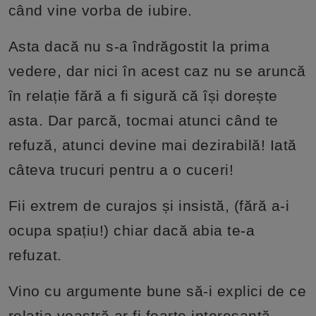
când vine vorba de iubire.
Asta dacă nu s-a îndrăgostit la prima
vedere, dar nici în acest caz nu se aruncă
în relație fără a fi sigură că își dorește
asta. Dar parcă, tocmai atunci când te
refuză, atunci devine mai dezirabilă! Iată
câteva trucuri pentru a o cuceri!
Fii extrem de curajos și insistă, (fără a-i
ocupa spațiu!) chiar dacă abia te-a
refuzat.
Vino cu argumente bune să-i explici de ce
relația voastră ar fi foarte interesantă