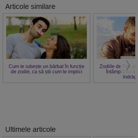
Articole similare
Cum te iubește un bărbat în funcție
Zodiile de Foc și
de zodie, ca să știi cum te implici
întâmplă cu a
îndrăg
Ultimele articole