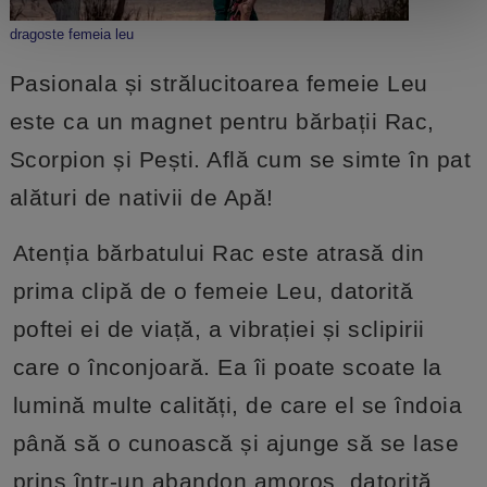
dragoste femeia leu
Pasionala și strălucitoarea femeie Leu
este ca un magnet pentru bărbații Rac,
Scorpion și Pești. Află cum se simte în pat
alături de nativii de Apă!
Atenția bărbatului Rac este atrasă din
prima clipă de o femeie Leu, datorită
poftei ei de viață, a vibrației și sclipirii
care o înconjoară. Ea îi poate scoate la
lumină multe calități, de care el se îndoia
până să o cunoască și ajunge să se lase
prins într-un abandon amoros, datorită