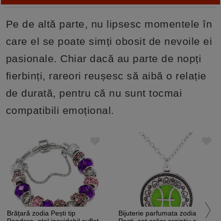
Pe de altă parte, nu lipsesc momentele în
care el se poate simți obosit de nevoile ei
pasionale. Chiar dacă au parte de nopți
fierbinți, rareori reușesc să aibă o relație
de durată, pentru că nu sunt tocmai
compatibili emoțional.
Brățară zodia Pești tip
Bijuterie parfumata zodia
Pandora, oțel inoxidabil suflat
Pesti, set colier argintiu si