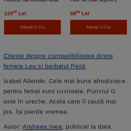
cu argint
pandantiv aromaterapie cu 4
discuri diverse culori
00
00
125
Lei
59
Lei
Adaugă în Coș
Adaugă în Coș
Citeste despre compatibilitatea dintre
femeia Leu si barbatul Pesti
Isabel Allende: Cele mai bune afrodiziace
pentru femei sunt cuvintele. Punctul G
este în ureche. Acela care îl caută mai
jos, își pierde vremea.
Autor:
Andreea Inea
, publicat la data