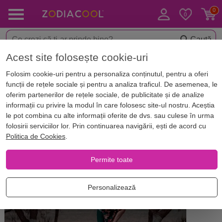
Caută
Acest site folosește cookie-uri
Acasă
Blog
Horoscop. Zodii
Folosim cookie-uri pentru a personaliza conținutul, pentru a oferi
Cu cine te potrivești în pat?
funcții de rețele sociale și pentru a analiza traficul. De asemenea, le
Femeia Leu și bărbații zodii de
oferim partenerilor de rețele sociale, de publicitate și de analize
informații cu privire la modul în care folosesc site-ul nostru. Aceștia
Apă
le pot combina cu alte informații oferite de dvs. sau culese în urma
folosirii serviciilor lor. Prin continuarea navigării, ești de acord cu
Politica de Cookies
.
Permite toate
Personalizează