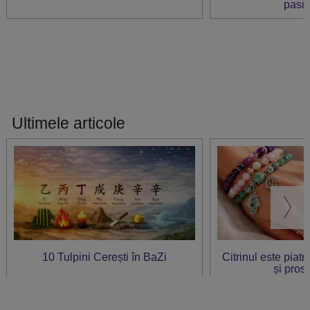
pasi
Ultimele articole
10 Tulpini Cerești în BaZi
Citrinul este piat
și prosp