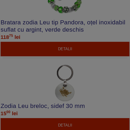
Bratara zodia Leu tip Pandora, oțel inoxidabil
suflat cu argint, verde deschis
75
118
lei
DETALII
Zodia Leu breloc, sidef 30 mm
00
15
lei
DETALII