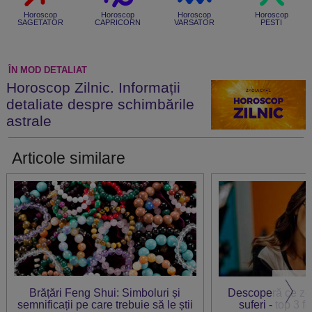
Horoscop
Horoscop
Horoscop
Horoscop
SAGETATOR
CAPRICORN
VARSATOR
PESTI
ÎN MOD DETALIAT
Horoscop Zilnic. Informații
detaliate despre schimbările
astrale
Articole similare
Brățări Feng Shui: Simboluri și
Descoperă ce zod
semnificații pe care trebuie să le știi
suferi - top 3 