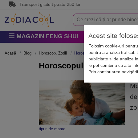
Transport gratuit peste 250 lei
Acest site folose
MAGAZIN FENG SHUI
Horoscop
Zodi
Folosim cookie-uri pentru 
pentru a analiza traficul.
Acasă
Blog
Horoscop. Zodii
Horoscopul maternității: Descoperă
publicitate și de analize i
Horoscopul maternității: 
le pot combina cu alte info
Prin continuarea navigări
Mo
de
zo
tipuri de mame