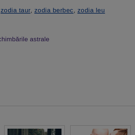
,
zodia taur
,
zodia berbec
,
zodia leu
chimbările astrale