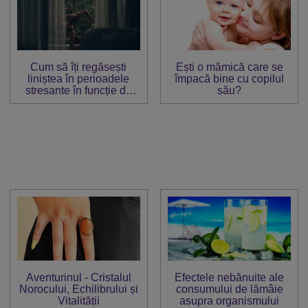
Cum să îți regăsești
Ești o mămică care se
liniștea în perioadele
împacă bine cu copilul
stresante în funcție de
său?
zodie
Aventurinul - Cristalul
Efectele nebănuite ale
Norocului, Echilibrului și
consumului de lămâie
Vitalității
asupra organismului