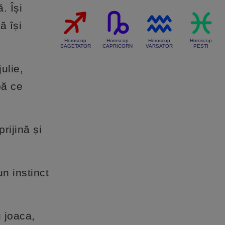
. Își
ă își
Horoscop
Horoscop
Horoscop
Horoscop
SAGETATOR
CAPRICORN
VARSATOR
PESTI
ulie,
pă ce
rijină și
n instinct
u joaca,