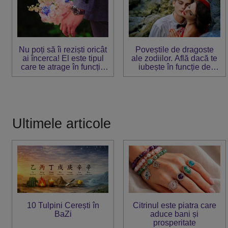
Nu poți să îi reziști oricât
Poveștile de dragoste
ai încerca! El este tipul
ale zodiilor. Află dacă te
care te atrage în funcție
iubește în funcție de
de zodie
zodie
Ultimele articole
10 Tulpini Cerești în
Citrinul este piatra care
BaZi
aduce bani și
prosperitate