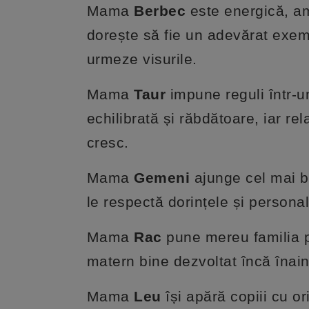
Mama
Berbec
este energică, amb
dorește să fie un adevărat exemp
urmeze visurile.
Mama
Taur
impune reguli într-u
echilibrată și răbdătoare, iar re
cresc.
Mama
Gemeni
ajunge cel mai bu
le respectă dorințele și personal
Mama
Rac
pune mereu familia p
matern bine dezvoltat încă înain
Mama
Leu
își apără copiii cu or