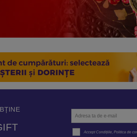
OBȚINE
IFT
Accept
Condițiile
,
Politica de con