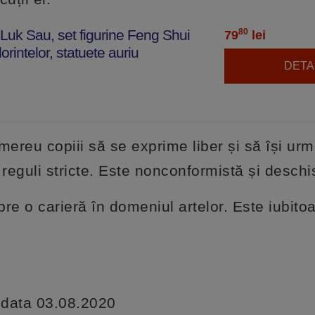
k Luk Sau, set figurine Feng Shui
80
79
lei
rintelor, statuete auriu
DETAL
 mereu copiii să se exprime liber și să își ur
 reguli stricte. Este nonconformistă și deschi
pre o carieră în domeniul artelor. Este iubitoa
a data 03.08.2020