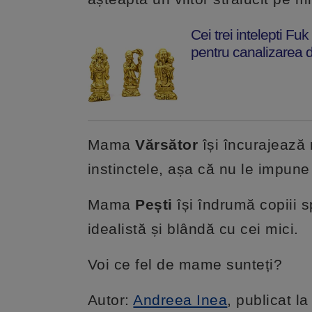
Cei trei intelepti Fu
pentru canalizarea do
Mama
Vărsător
își încurajează
instinctele, așa că nu le impune
Mama
Pești
își îndrumă copiii s
idealistă și blândă cu cei mici.
Voi ce fel de mame sunteți?
Autor:
Andreea Inea
, publicat l