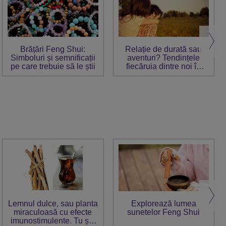
Brățări Feng Shui:
Relație de durată sau
Simboluri și semnificații
aventuri? Tendințele
pe care trebuie să le știi
fiecăruia dintre noi în
dragoste
Lemnul dulce, sau planta
Explorează lumea
miraculoasă cu efecte
sunetelor Feng Shui
imunostimulente. Tu știi