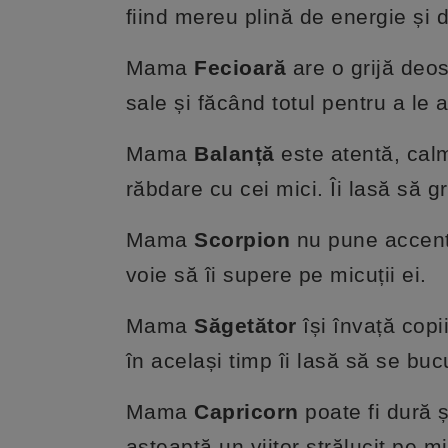
fiind mereu plină de energie și d
Mama
Fecioară
are o grijă deos
sale și făcând totul pentru a le 
Mama
Balanță
este atentă, cal
răbdare cu cei mici. Îi lasă să g
Mama
Scorpion
nu pune accentu
voie să îi supere pe micuții ei.
Mama
Săgetător
își învață copi
în același timp îi lasă să se buc
Mama
Capricorn
poate fi dură 
așteaptă un viitor strălucit pe mic