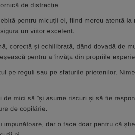
ornică de distracție.
ebită pentru micuții ei, fiind mereu atentă la
asigura un viitor excelent.
mă, corectă și echilibrată, dând dovadă de m
reșească pentru a învăța din propriile experie
l pe reguli sau pe sfaturile prietenilor. Nim
ii de mici să își asume riscuri și să fie respon
ure de copilărie.
și impunătoare, dar o face doar pentru că știe
uții ei.