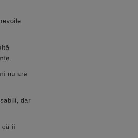
 nevoile
ultă
nțe.
eni nu are
sabili, dar
 că îi