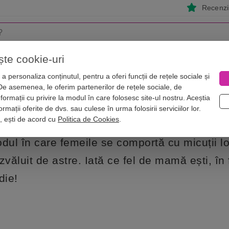
Recenzii
ște cookie-uri
i
Astrologie
Numerologie
Feng Shui
Vise
a personaliza conținutul, pentru a oferi funcții de rețele sociale și
 De asemenea, le oferim partenerilor de rețele sociale, de
 ce tip de mame sunt zodiile
nformații cu privire la modul în care folosesc site-ul nostru. Aceștia
Descoperă ce tip de mame sunt zodiil
rmații oferite de dvs. sau culese în urma folosirii serviciilor lor.
i, ești de acord cu
Politica de Cookies
.
dul în care femeile se comportă cu micuții lo
zvăluit de astre. Iată ce fel de mamă ești, în
die!